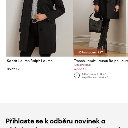
*-10 % s kódem: LST
Kabát Lauren Ralph Lauren
Trench kabát Lauren Ralph Laur
Aktuální cena:
8599 Kč
6799 Kč
Běžná cena:
9199 Kč
Nejnižší cena:
6899 Kč
Přihlaste se k odběru novinek a