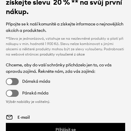
získejte slevu
20 %
** na svůj první
nákup.
Připojte se k naší komunitě a získejte informace o nejnovějších
akcích a produktech.
**Sleva je jednorázová, vztahuje se na nezlevněné produkty a platí při
nákupu v min. hodnotě 1 900 Kč. Slevu nelze kombinovat s jinými
akcemi a některé produkty mohou být ze slevy vyloučeny. Podrobnosti
na webové stránce:
produkty vyloučené z akce
Chceme, aby do vaší schránky přicházelo jen to, co vás
opravdu zajímá. Řekněte nám, zda vás zajímá:
Dámská móda
Pánská móda
Výběr nabídky je volitelný.
Přihlásit se