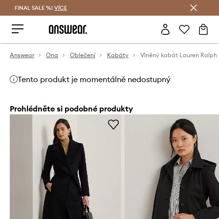
FINAL SALE %!
VÍCE
Ušetřete s Answear Club
Answear
Ona
Oblečení
Kabáty
Vlněný kabát Lauren Ralph
Tento produkt je momentálně nedostupný
Prohlédněte si podobné produkty