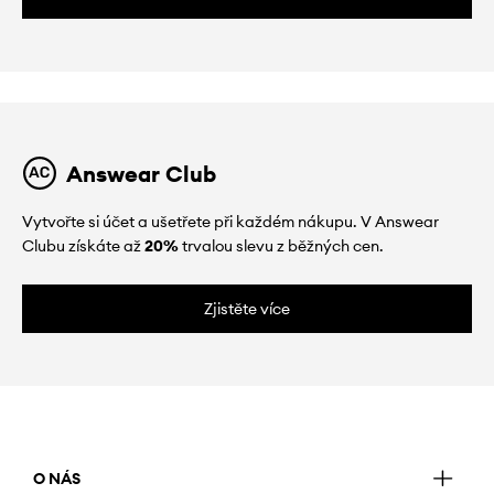
Answear Club
Vytvořte si účet a ušetřete při každém nákupu. V Answear
Clubu získáte až
20%
trvalou slevu z běžných cen.
Zjistěte více
O NÁS