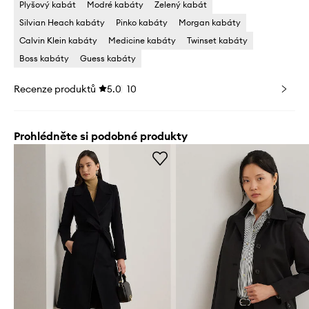
Plyšový kabát
Modré kabáty
Zelený kabát
Silvian Heach kabáty
Pinko kabáty
Morgan kabáty
Calvin Klein kabáty
Medicine kabáty
Twinset kabáty
Boss kabáty
Guess kabáty
Recenze produktů
5.0
10
Prohlédněte si podobné produkty