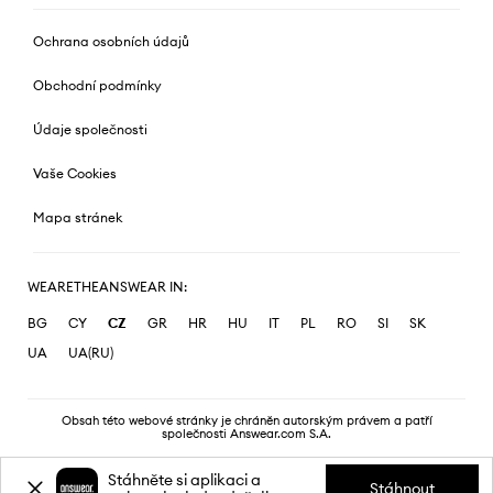
Ochrana osobních údajů
Obchodní podmínky
Údaje společnosti
Vaše Cookies
Mapa stránek
WEARETHEANSWEAR IN:
BG
CY
CZ
GR
HR
HU
IT
PL
RO
SI
SK
UA
UA(RU)
Obsah této webové stránky je chráněn autorským právem a patří
společnosti Answear.com S.A.
Stáhněte si aplikaci a
Stáhnout