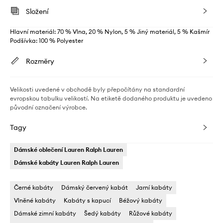
Složení
Hlavní materiál: 70 % Vlna, 20 % Nylon, 5 % Jiný materiál, 5 % Kašmír
Podšívka: 100 % Polyester
Rozměry
Velikosti uvedené v obchodě byly přepočítány na standardní
evropskou tabulku velikostí. Na etiketě dodaného produktu je uvedeno
původní označení výrobce.
Tagy
Dámské oblečení Lauren Ralph Lauren
Dámské kabáty Lauren Ralph Lauren
Černé kabáty
Dámský červený kabát
Jarní kabáty
Vlněné kabáty
Kabáty s kapucí
Béžový kabáty
Dámské zimní kabáty
Šedý kabáty
Růžové kabáty