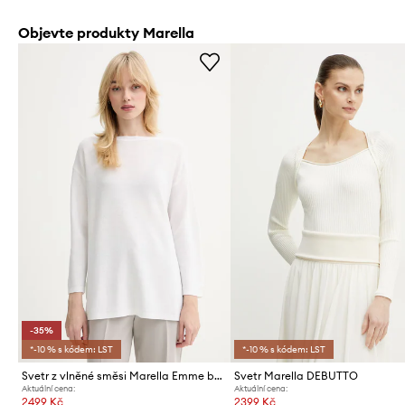
Objevte produkty Marella
-35%
*-10 % s kódem: LST
*-10 % s kódem: LST
Svetr z vlněné směsi Marella Emme by Marella
Svetr Marella DEBUTTO
Aktuální cena:
Aktuální cena:
2499 Kč
2399 Kč