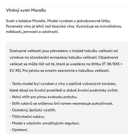
Vlněný svetr Marella
Svetr z kolekce Marella. Model vyroben z jednobarevné látky.
Panenská vlna je lehčí než klasická vlna. Vyznačuje se mimořádnou
měkkostí, jemností a odolností.
Dostupné velikosti jsou převedeny z italské tabulky velikostí od
výrobce na standardní evropskou tabulku velikostí. Objednaná
velikost se může lišit od té, která je uvedena na štítku (IT 38/XXS =
EU XS). Pro jistotu se prosím seznamte s tabulkou velikostí.
- Tento model byl vyroben z vlny z pečlivě vybraných továren,
které dbají na životní prostředí a dobré životní podmínky zvířat.
- Volný střih pro plnou svobodu pohybu.
- Střih rukávů se sníženou linií ramen neomezuje pohyblivost.
- Ozdobný, špičatý výstřih.
- Tříčtvrteční rukávy.
- Model s vázáním umožňujícím regulaci.
- Opletení.