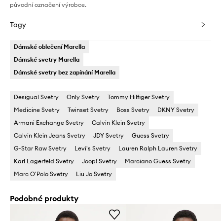
původní označení výrobce.
Tagy
Dámské oblečení Marella
Dámské svetry Marella
Dámské svetry bez zapínání Marella
Desigual Svetry
Only Svetry
Tommy Hilfiger Svetry
Medicine Svetry
Twinset Svetry
Boss Svetry
DKNY Svetry
Armani Exchange Svetry
Calvin Klein Svetry
Calvin Klein Jeans Svetry
JDY Svetry
Guess Svetry
G-Star Raw Svetry
Levi's Svetry
Lauren Ralph Lauren Svetry
Karl Lagerfeld Svetry
Joop! Svetry
Marciano Guess Svetry
Marc O'Polo Svetry
Liu Jo Svetry
Podobné produkty