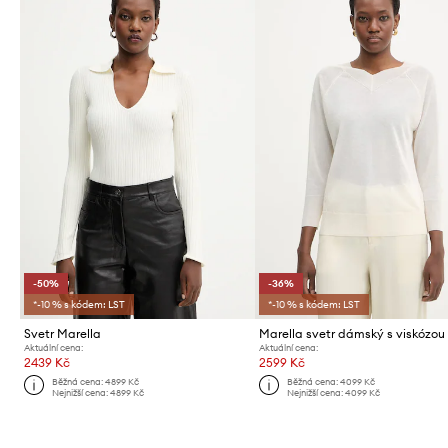
-50%
-36%
*-10 % s kódem: LST
*-10 % s kódem: LST
Svetr Marella
Aktuální cena:
Aktuální cena:
2439 Kč
2599 Kč
Běžná cena:
4899 Kč
Běžná cena:
4099 Kč
Nejnižší cena:
4899 Kč
Nejnižší cena:
4099 Kč