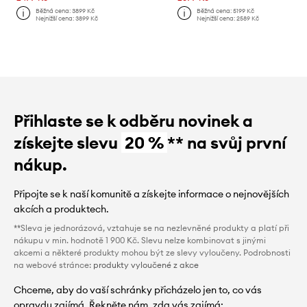
Běžná cena:
3899 Kč
Běžná cena:
5199 Kč
Nejnižší cena:
3899 Kč
Nejnižší cena:
2589 Kč
Přihlaste se k odběru novinek a
získejte slevu
20 %
** na svůj první
nákup.
Připojte se k naší komunitě a získejte informace o nejnovějších
akcích a produktech.
**Sleva je jednorázová, vztahuje se na nezlevněné produkty a platí při
nákupu v min. hodnotě 1 900 Kč. Slevu nelze kombinovat s jinými
akcemi a některé produkty mohou být ze slevy vyloučeny. Podrobnosti
na webové stránce:
produkty vyloučené z akce
Chceme, aby do vaší schránky přicházelo jen to, co vás
opravdu zajímá. Řekněte nám, zda vás zajímá: