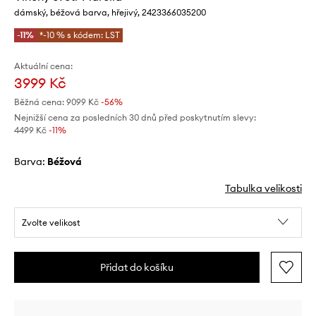
dámský, béžová barva, hřejivý, 2423366035200
-11%
*-10 % s kódem: LST
Aktuální cena:
3999 Kč
Běžná cena:
9099 Kč
-56%
Nejnižší cena za posledních 30 dnů před poskytnutím slevy:
4499 Kč
 -11%
Barva:
béžová
Tabulka velikosti
Zvolte velikost
Přidat do košíku