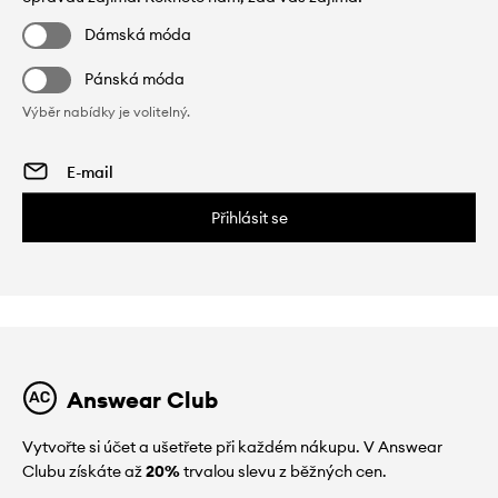
Dámská móda
Pánská móda
Výběr nabídky je volitelný.
Přihlásit se
Answear Club
Vytvořte si účet a ušetřete při každém nákupu. V Answear
Clubu získáte až
20%
trvalou slevu z běžných cen.