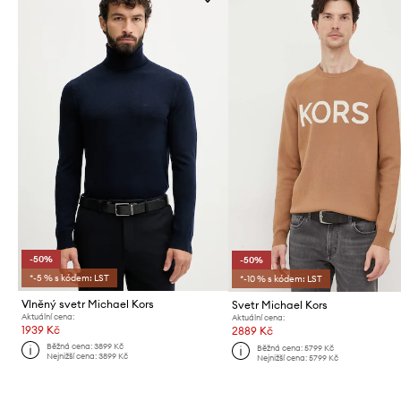
-50%
-50%
*-5 % s kódem: LST
*-10 % s kódem: LST
Vlněný svetr Michael Kors
Svetr Michael Kors
Aktuální cena:
Aktuální cena:
1939 Kč
2889 Kč
Běžná cena:
3899 Kč
Běžná cena:
5799 Kč
Nejnižší cena:
3899 Kč
Nejnižší cena:
5799 Kč