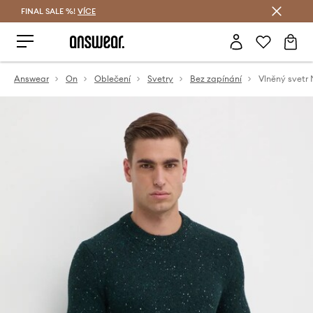
FINAL SALE %!
VÍCE
Ušetřete s Answear Club
Answear
On
Oblečení
Svetry
Bez zapínání
Vlněný svetr 