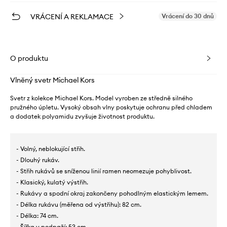
VRÁCENÍ A REKLAMACE
Vrácení do 30 dnů
O produktu
Vlněný svetr Michael Kors
Svetr z kolekce Michael Kors. Model vyroben ze středně silného
pružného úpletu. Vysoký obsah vlny poskytuje ochranu před chladem
a dodatek polyamidu zvyšuje životnost produktu.
- Volný, neblokující střih.
- Dlouhý rukáv.
- Střih rukávů se sníženou linií ramen neomezuje pohyblivost.
- Klasický, kulatý výstřih.
- Rukávy a spodní okraj zakončeny pohodlným elastickým lemem.
- Délka rukávu (měřena od výstřihu): 82 cm.
- Délka: 74 cm.
- Šířka v podpaží: 53 cm.