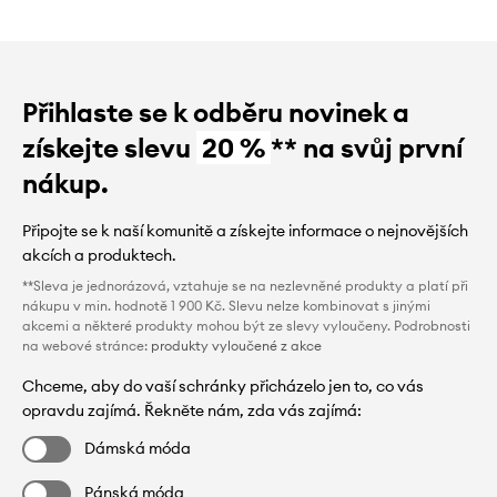
Přihlaste se k odběru novinek a
získejte slevu
20 %
** na svůj první
nákup.
Připojte se k naší komunitě a získejte informace o nejnovějších
akcích a produktech.
**Sleva je jednorázová, vztahuje se na nezlevněné produkty a platí při
nákupu v min. hodnotě 1 900 Kč. Slevu nelze kombinovat s jinými
akcemi a některé produkty mohou být ze slevy vyloučeny. Podrobnosti
na webové stránce:
produkty vyloučené z akce
Chceme, aby do vaší schránky přicházelo jen to, co vás
opravdu zajímá. Řekněte nám, zda vás zajímá:
Dámská móda
Pánská móda