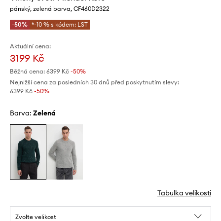
pánský, zelená barva, CF460D2322
-50%
*-10 % s kódem: LST
Aktuální cena:
3199 Kč
Běžná cena:
6399 Kč
-50%
Nejnižší cena za posledních 30 dnů před poskytnutím slevy:
6399 Kč
 -50%
Barva:
zelená
Tabulka velikosti
Zvolte velikost