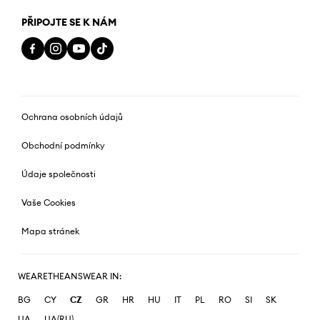
PŘIPOJTE SE K NÁM
Ochrana osobních údajů
Obchodní podmínky
Údaje společnosti
Vaše Cookies
Mapa stránek
WEARETHEANSWEAR IN:
BG
CY
CZ
GR
HR
HU
IT
PL
RO
SI
SK
UA
UA(RU)