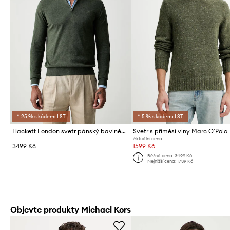
*-25 % s kódem: LST
*-5 % s kódem: LST
Hackett London svetr pánský bavlněný
Svetr s příměsí vlny Marc O'Polo
Aktuální cena:
3499 Kč
1599 Kč
Běžná cena:
3499 Kč
Nejnižší cena:
1739 Kč
Objevte produkty Michael Kors