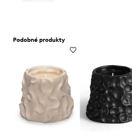
domácích zvířat.
- Nenechávejte hořící svíčku v blízkosti hořlavých předmě
- Svíčku vždy pokládejte na žáruvzdorné povrchy a vyhně
horkým povrchům.
- Před zapálením svíčky se doporučuje zastřihnout knot 
svíčku mimo dosah hořlavých předmětů.
Podobné produkty
- Nepokládejte svíčku na místa vystavená průvanu nebo do
- Udržujte svíčku vždy v dostatečné vzdálenosti od textilií
otvorů.
- Pokud používáte více svíček najednou, nechte mezi nim
- Svíčka by měla být umístěna svisle, aby vosk hořel rov
- Před dalším zapálením počkejte, až vosk vychladne.
- Uhaste svíčku dříve, než úplně dohoří.