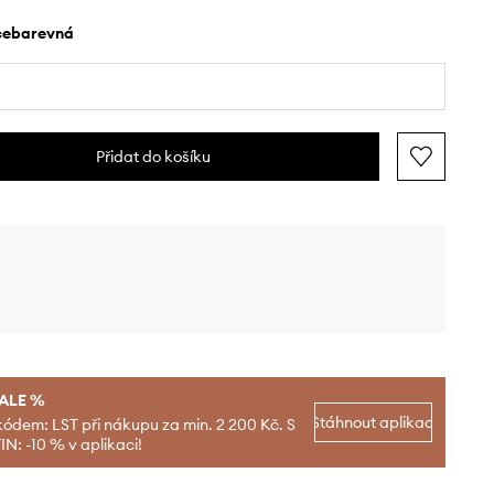
ícebarevná
Přidat do košíku
SALE %
Stáhnout aplikaci
kódem: LST při nákupu za min. 2 200 Kč. S
N: -10 % v aplikaci!