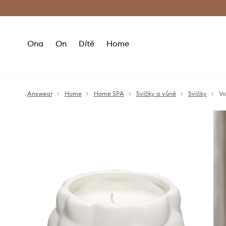
Premium Fashion Benefits
Doručení a vr
Ona
On
Dítě
Home
Answear
Home
Home SPA
Svíčky a vůně
Svíčky
Vo