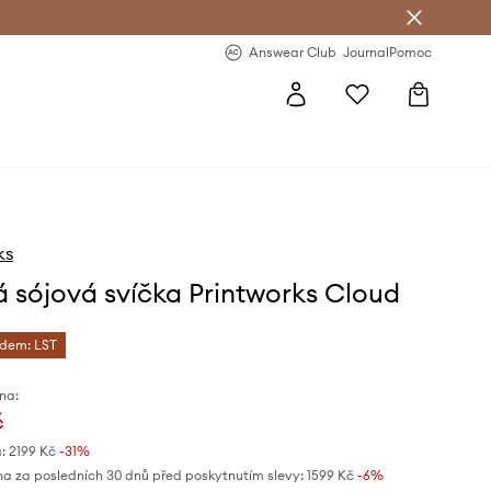
Answear Club
- 20 % na první objednávku
Answear Club
Journal
Pomoc
ks
 sójová svíčka Printworks Cloud
ódem: LST
na:
č
:
2199 Kč
-31%
na za posledních 30 dnů před poskytnutím slevy:
1599 Kč
 -6%