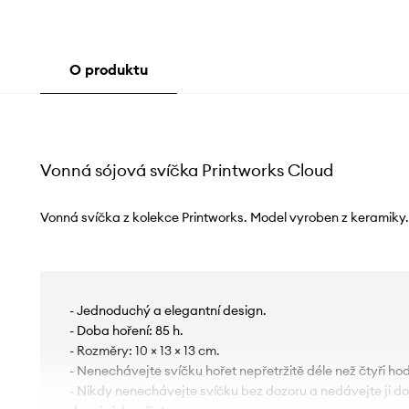
O produktu
Vonná sójová svíčka Printworks Cloud
Vonná svíčka z kolekce Printworks. Model vyroben z keramiky.
- Jednoduchý a elegantní design.
- Doba hoření: 85 h.
- Rozměry: 10 × 13 × 13 cm.
- Nenechávejte svíčku hořet nepřetržitě déle než čtyři hod
- Nikdy nenechávejte svíčku bez dozoru a nedávejte ji d