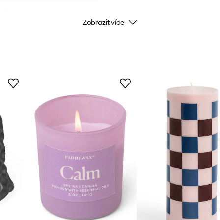
tů.
Zobrazit více
te se topidlům a jiným
na vhodnou délku. Udržujte
 blízkosti zdrojů tepla.
, větrání a větracích
i mezeru 10 cm.
noměrně.