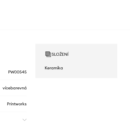
SLOŽENÍ
Keramika
PW00545
vícebarevná
Printworks