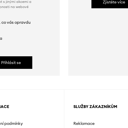
t s jinými akcemi a
Zjistěte více
obnosti na webové
, co vás opravdu
da
Přihlásit se
MACE
SLUŽBY ZÁKAZNÍKŮM
ní podmínky
Reklamace