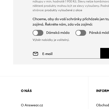
nákupu v min. hodnotě 1 900 Kč. Slevu nelze kombinova
některé produkty mohou být ze slevy vyloučeny. Podr
stránce:
produkty vyloučené z akce
Chceme, aby do vaší schránky přicházelo jen to
zajímá. Řekněte nám, zda vás zajímá:
Dámská móda
Pánská mó
Výběr nabídky je volitelný.
O NÁS
INFOR
O Answear.cz
Obchod