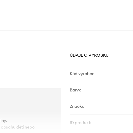
ÚDAJE O VÝROBKU
Kód výrobce
Barva
Značka
iny.
ID produktu
o dosahu dětí nebo