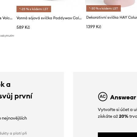
*-30 % s kódem: LST
*-25 % s kódem: LST
Vonná sójová svíčka Printworks Volcano
Vonná sójová svíčka Paddywax Calm 141 g
1399 Kč
589 Kč
poskytnutím
ek a
svůj první
Answear
Vytvořte si účet a
získáte až
20%
trva
o nejnovějších
ukty a platí při