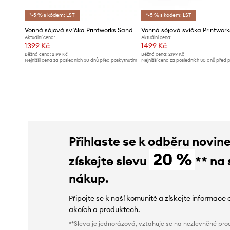
*-5 % s kódem: LST
*-5 % s kódem: LST
Vonná sójová svíčka Printworks Sand
Aktuální cena:
Aktuální cena:
1399 Kč
1499 Kč
Běžná cena:
2199 Kč
Běžná cena:
2199 Kč
Nejnižší cena za posledních 30 dnů před poskytnutím
Nejnižší cena za posledních 30 dnů před 
slevy:
1499 Kč
slevy:
1599 Kč
Přihlaste se k odběru novin
20 %
získejte slevu
** na 
nákup.
Připojte se k naší komunitě a získejte informace 
akcích a produktech.
**Sleva je jednorázová, vztahuje se na nezlevněné prod