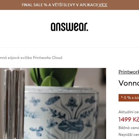
ácení zdarma (od 1800 Kč)
FINAL SALE % A VĚTŠÍ SLEVY V APLIKACI!
Doručení i do 24 h
VÍCE
Ušetřete s 
nná sójová svíčka Printworks Cloud
Printwor
Vonná
*-5 % s k
Aktuální ce
1499 K
Běžná cena
Nejnižší ce