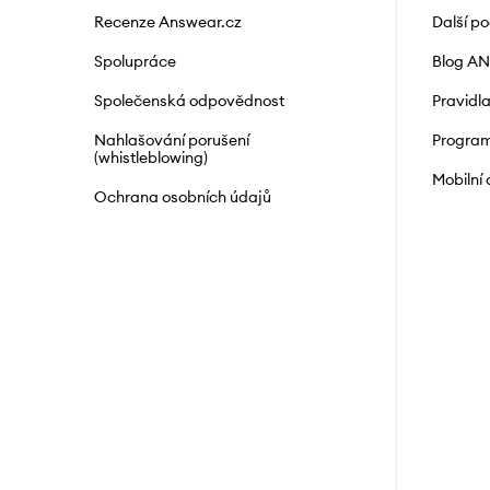
Recenze Answear.cz
Další p
Spolupráce
Blog A
Společenská odpovědnost
Pravidl
Nahlašování porušení
Program
(whistleblowing)
Mobilní
Ochrana osobních údajů