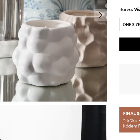
Barva:
v
ONE SIZE
FINAL 
*-5 % s 
kódem FI