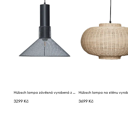
Hübsch lampa závěsná vyrobená z ratanu 40 x 42 cm
3299 Kč
3699 Kč