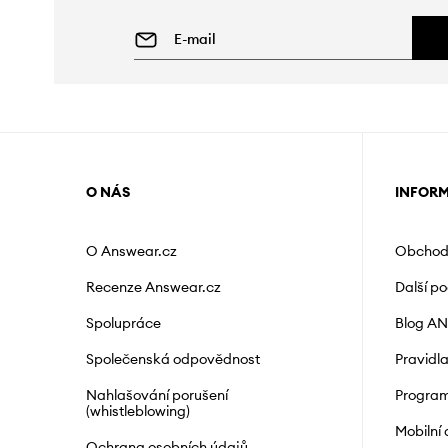
O NÁS
INFOR
O Answear.cz
Obchod
Recenze Answear.cz
Další p
Spolupráce
Blog A
Společenská odpovědnost
Pravidl
Nahlašování porušení
Program
(whistleblowing)
Mobilní
Ochrana osobních údajů