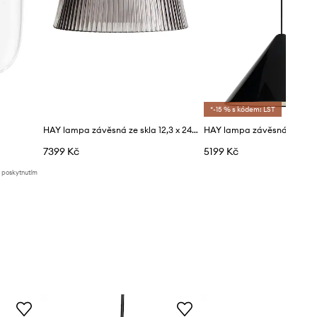
*-15 % s kódem: LST
HAY lampa závěsná ze skla 12,3 x 24,5 cm
7399 Kč
5199 Kč
d poskytnutím