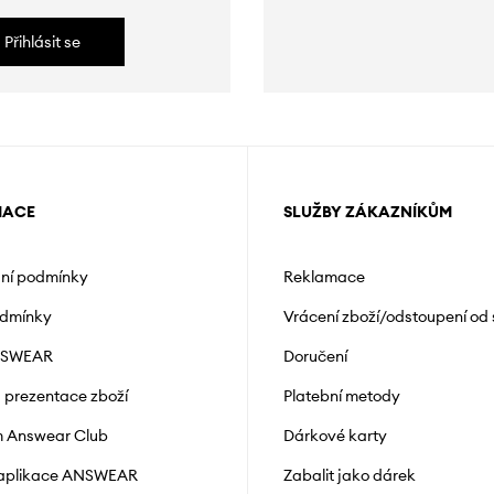
Přihlásit se
MACE
SLUŽBY ZÁKAZNÍKŮM
ní podmínky
Reklamace
odmínky
Vrácení zboží/odstoupení od
NSWEAR
Doručení
a prezentace zboží
Platební metody
 Answear Club
Dárkové karty
 aplikace ANSWEAR
Zabalit jako dárek