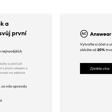
ek a
svůj první
Answear
Vytvořte si účet a
získáte až
20%
trva
o nejnovějších
ukty a platí při
t s jinými akcemi a
Zjistěte více
obnosti na webové
, co vás opravdu
da