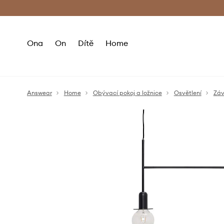
Premium Fashion Benefits
Doručení a vr
Ona
On
Dítě
Home
Answear
Home
Obývací pokoj a ložnice
Osvětlení
Záv