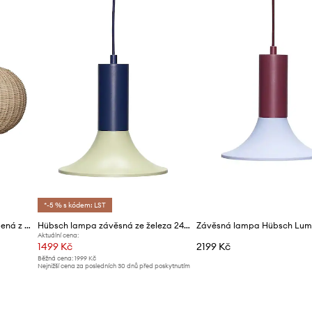
*-5 % s kódem: LST
Hübsch lampa na stěnu vyrobená z ratanu 45 x 27 cm
Hübsch lampa závěsná ze železa 24 x 24 cm
Aktuální cena:
1499 Kč
2199 Kč
Běžná cena:
1999 Kč
Nejnižší cena za posledních 30 dnů před poskytnutím
slevy:
1599 Kč