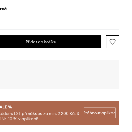
erná
Přidat do košíku
SALE %
Stáhnout aplikaci
kódem: LST při nákupu za min. 2 200 Kč. S
N: -10 % v aplikaci!