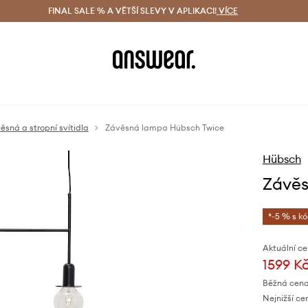
ácení zdarma (od 1800 Kč)
FINAL SALE % A VĚTŠÍ SLEVY V APLIKACI!
Doručení i do 24 h
VÍCE
Ušetřete s 
ěsná a stropní svítidla
Závěsná lampa Hübsch Twice
Hübsch
Závěs
*-5 % s k
Aktuální ce
1599 K
Běžná cena
Nejnižší ce