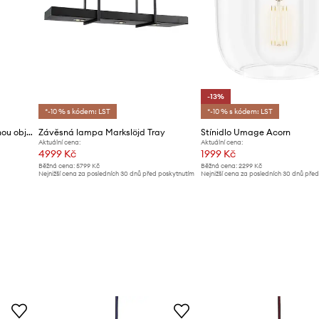
-13%
*-10 % s kódem: LST
*-10 % s kódem: LST
Dekorativní žárovka se závěsnou objímkou Madam Stoltz
Závěsná lampa Markslöjd Tray
Stínidlo Umage Acorn
Aktuální cena:
Aktuální cena:
4999 Kč
1999 Kč
Běžná cena:
5799 Kč
Běžná cena:
2299 Kč
Nejnižší cena za posledních 30 dnů před poskytnutím
Nejnižší cena za posledních 30 dnů pře
slevy:
5199 Kč
slevy:
2299 Kč