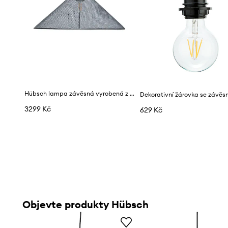
Hübsch lampa závěsná vyrobená z ratanu 40 x 42 cm
3299 Kč
629 Kč
Objevte produkty Hübsch