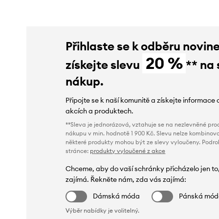
Přihlaste se k odběru novin
20 %
získejte slevu
** na 
nákup.
Připojte se k naší komunitě a získejte informace 
akcích a produktech.
**Sleva je jednorázová, vztahuje se na nezlevněné prod
nákupu v min. hodnotě 1 900 Kč. Slevu nelze kombinova
některé produkty mohou být ze slevy vyloučeny. Podr
stránce:
produkty vyloučené z akce
Chceme, aby do vaší schránky přicházelo jen to
zajímá. Řekněte nám, zda vás zajímá:
Dámská móda
Pánská mó
Výběr nabídky je volitelný.