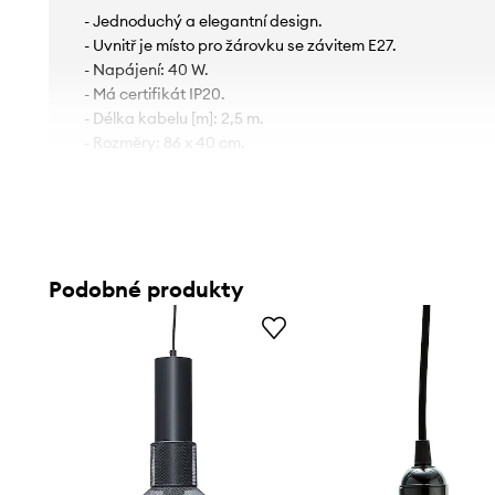
- Jednoduchý a elegantní design.
- Uvnitř je místo pro žárovku se závitem E27.
- Napájení: 40 W.
- Má certifikát IP20.
- Délka kabelu [m]: 2,5 m.
- Rozměry: 86 x 40 cm.
Podobné produkty