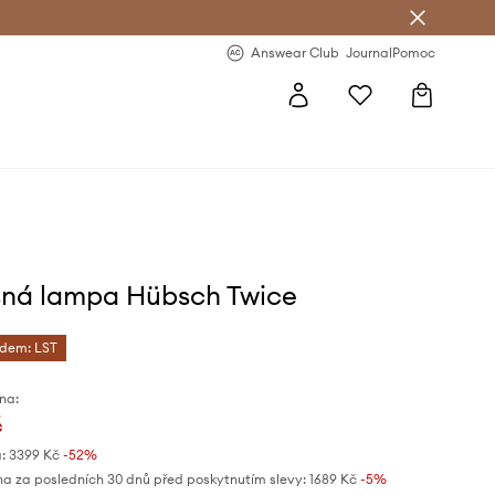
Answear Club
- 20 % na první objednávku
Answear Club
Journal
Pomoc
ná lampa Hübsch Twice
ódem: LST
na:
č
:
3399 Kč
-52%
na za posledních 30 dnů před poskytnutím slevy:
1689 Kč
 -5%