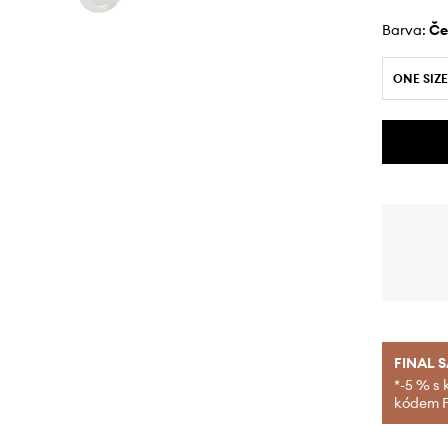
Barva:
č
ONE SIZE
FINAL 
*-5 % s 
kódem FI