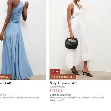
-31%
dem: LST
*-5 % s kódem: LST
ear.LAB
Šaty Answear.LAB
Aktuální cena:
1499 Kč
199 Kč
Běžná cena:
2199 Kč
za posledních 30 dnů před poskytnutím
Nejnižší cena za posledních 30 dnů před poskytnutím
slevy:
2199 Kč