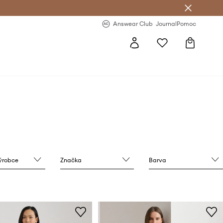
Answear Club
- 20 % na první objednávku
Answear Club
Journal
Pomoc
výrobce
Značka
Barva