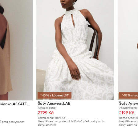
*-10 % s kódem: LST
*-10 % s kó
Šaty Answear.LAB
Šaty Answ
Bavlněné šaty MUUV. sukienka #SKATEGIRL
Aktuální cena:
Aktuální cena:
2799 Kč
2199 Kč
Běžná cena:
4099 Kč
Běžná cena:
3
Nejnižší cena za posledních 30 dnů před poskytnutím
Nejnižší cena 
nů před poskytnutím
slevy:
2999 Kč
slevy:
2299 Kč