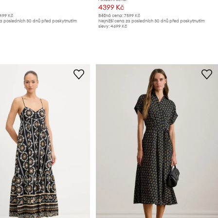
4399 Kč
499 Kč
Běžná cena:
7599 Kč
za posledních 30 dnů před poskytnutím
Nejnižší cena za posledních 30 dnů před poskytnutím
slevy:
4699 Kč