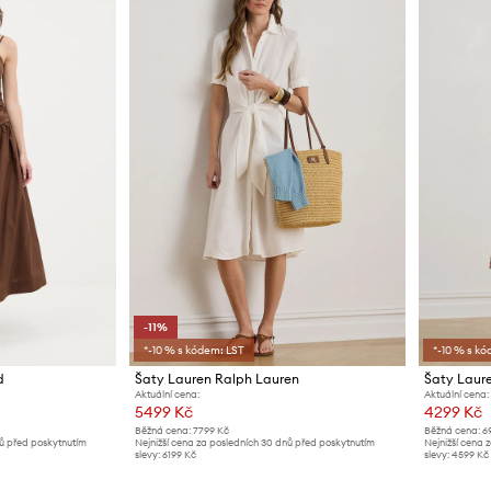
-11%
*-10 % s kódem: LST
*-10 % s kó
d
Šaty Lauren Ralph Lauren
Šaty Laur
Aktuální cena:
Aktuální cena:
5499 Kč
4299 Kč
Běžná cena:
7799 Kč
Běžná cena:
6
nů před poskytnutím
Nejnižší cena za posledních 30 dnů před poskytnutím
Nejnižší cena 
slevy:
6199 Kč
slevy:
4599 Kč