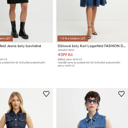
dem: LST
*-5 % s kódem: LST
feld Jeans šaty bavlněné
Džínové šaty Karl Lagerfeld FASHION DENIM
Aktuální cena:
4399 Kč
699 Kč
Běžná cena:
8149 Kč
za posledních 30 dnů před poskytnutím
Nejnižší cena za posledních 30 dnů před poskytnutím
slevy:
4699 Kč