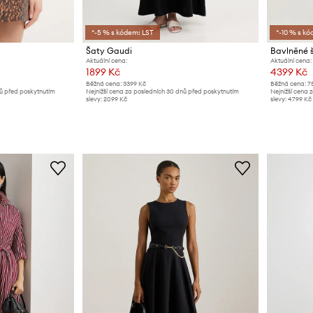
*-5 % s kódem: LST
*-10 % s kó
Šaty Gaudi
Bavlněné 
Aktuální cena:
Aktuální cena:
1899 Kč
4399 Kč
Běžná cena:
3399 Kč
Běžná cena:
7
nů před poskytnutím
Nejnižší cena za posledních 30 dnů před poskytnutím
Nejnižší cena 
slevy:
2099 Kč
slevy:
4799 Kč