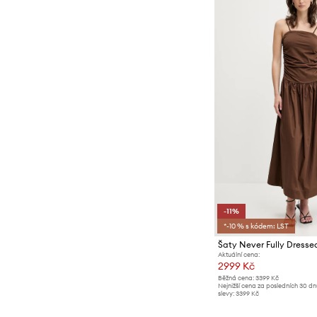
-11%
*-10 % s kódem: LST
Šaty Never Fully Dresse
Aktuální cena:
2999 Kč
Běžná cena:
3399 Kč
Nejnižší cena za posledních 30 d
slevy:
3399 Kč