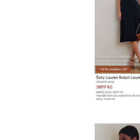
*-10 % s kódem: LST
Šaty Lauren Ralph Laur
Aktuální cena:
3899 Kč
Běžná cena:
6599 Kč
Nejnižší cena za posledních 30 d
slevy:
4099 Kč