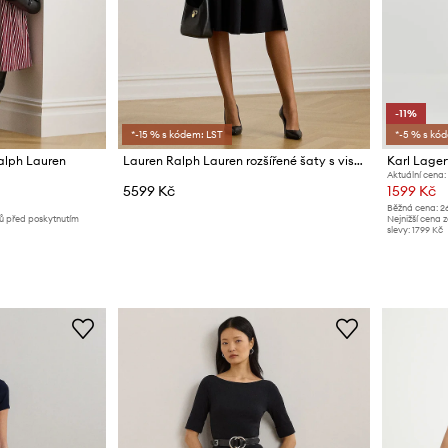
-11%
*-15 % s kódem: LST
*-5 % s kó
alph Lauren
Lauren Ralph Lauren rozšířené šaty s viskózou
Karl Lager
Aktuální cena:
5599 Kč
1599 Kč
Běžná cena:
2
nů před poskytnutím
Nejnižší cena 
slevy:
1799 Kč