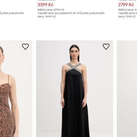
3399 Kč
2799 Kč
Běžná cena:
5799 Kč
Běžná cena:
4
nů před poskytnutím
Nejnižší cena za posledních 30 dnů před poskytnutím
Nejnižší cena 
slevy:
3499 Kč
slevy:
3199 Kč