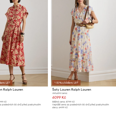
dem: LST
*-10 % s kódem: LST
en Ralph Lauren
Šaty Lauren Ralph Lauren
Aktuální cena:
6099 Kč
999 Kč
Běžná cena:
8799 Kč
za posledních 30 dnů před poskytnutím
Nejnižší cena za posledních 30 dnů před poskytnutím
slevy:
6499 Kč