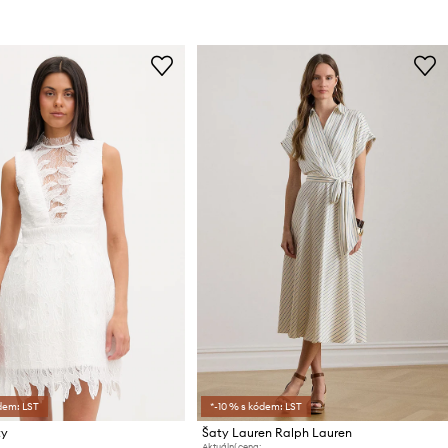
dem: LST
*-10 % s kódem: LST
ty
Šaty Lauren Ralph Lauren
Aktuální cena: