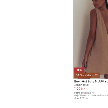
-15%
*-5 % s kódem: LST
Aktuální cena:
1199 Kč
Běžná cena:
1699 Kč
Nejnižší cena za posledních 30 d
slevy:
1419 Kč