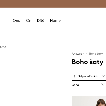
Premium Fashion Benefits
Doručení a vr
Ona
On
Dítě
Home
Ona
Oblečení
Answear
Boho šaty
Boho šaty
Šaty
Od populárních
Cena