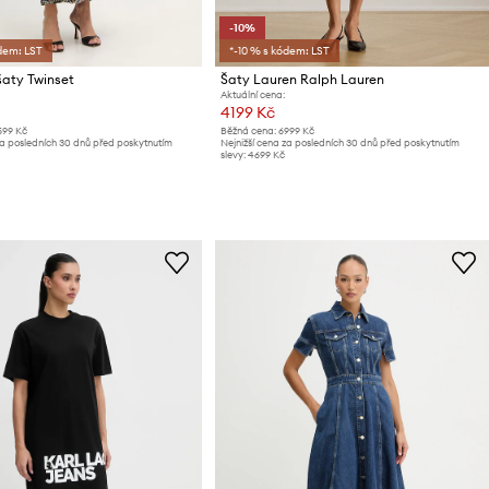
-10%
dem: LST
*-10 % s kódem: LST
šaty Twinset
Šaty Lauren Ralph Lauren
Aktuální cena:
4199 Kč
599 Kč
Běžná cena:
6999 Kč
za posledních 30 dnů před poskytnutím
Nejnižší cena za posledních 30 dnů před poskytnutím
slevy:
4699 Kč