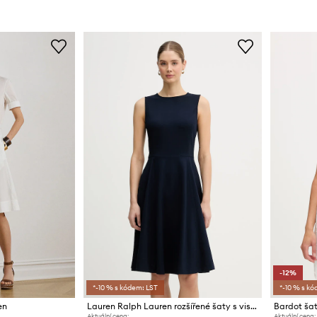
-12%
*-10 % s kódem: LST
*-10 % s kó
en
Lauren Ralph Lauren rozšířené šaty s viskózou
Bardot ša
Aktuální cena:
Aktuální cena: