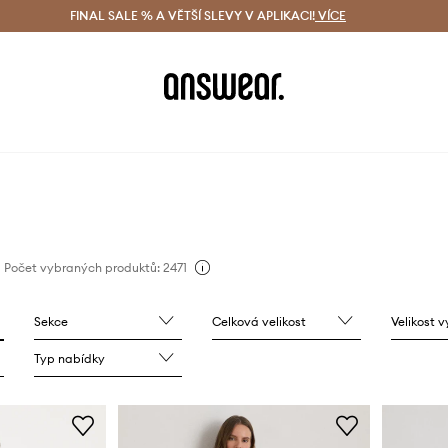
ácení zdarma (od 1800 Kč)
FINAL SALE % A VĚTŠÍ SLEVY V APLIKACI!
Doručení i do 24 h
VÍCE
Ušetřete s 
Počet vybraných produktů: 2471
Sekce
Celková velikost
Velikost 
Typ nabídky