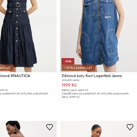
-16%
dem: LST
*-10 % s kódem: LST
žínové RNAUTICA
Džínové šaty Karl Lagerfeld Jeans
Aktuální cena:
1999 Kč
299 Kč
Běžná cena:
3699 Kč
za posledních 30 dnů před poskytnutím
Nejnižší cena za posledních 30 dnů před poskytnutím
slevy:
2399 Kč