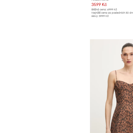
3599 Kč
Běžná cena:
6999 Kč
Nejnižší cena za posledních 30 d
slevy:
3999 Kč