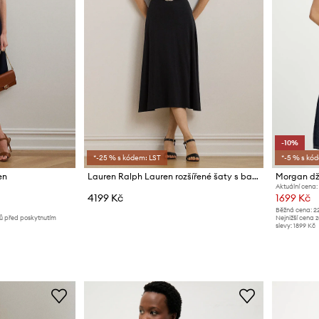
-10%
*-25 % s kódem: LST
*-5 % s kó
en
Lauren Ralph Lauren rozšířené šaty s bavlnou
Morgan d
Aktuální cena:
4199 Kč
1699 Kč
Běžná cena:
2
nů před poskytnutím
Nejnižší cena 
slevy:
1899 Kč