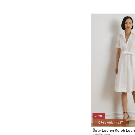
-10%
*-10 % s kódem: LST
Šaty Lauren Ralph Laur
Aktuální cena: