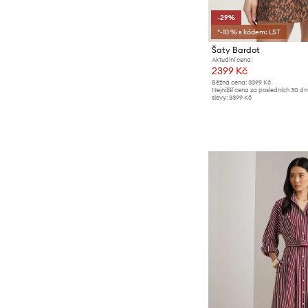
-29%
*-10 % s kódem: LST
Šaty Bardot
Aktuální cena:
2399 Kč
Běžná cena:
3399 Kč
Nejnižší cena za posledních 30 d
slevy:
3399 Kč