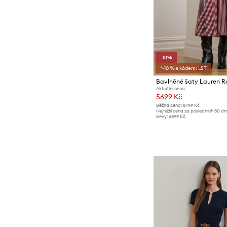
-10%
*-10 % s kódem: LST
Bavlněné šaty Lauren R
Aktuální cena:
5699 Kč
Běžná cena:
8799 Kč
Nejnižší cena za posledních 30 d
slevy:
6399 Kč