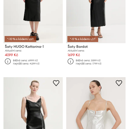
*-10 % s kódem: LST
*-5 % s kódem: LST
Šaty HUGO Kattarina-1
Šaty Bardot
Aktuální cena:
Aktuální cena:
4099 Kč
1699 Kč
Běžná cena:
6999 Kč
Běžná cena:
3399 Kč
Nejnižší cena:
4299 Kč
Nejnižší cena:
1799 Kč