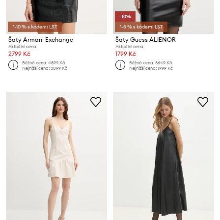
-10%
*-10 % s kódem: LST
*-5 % s kódem: LST
Šaty Armani Exchange
Šaty Guess ALIENOR
Aktuální cena:
Aktuální cena:
2799 Kč
1799 Kč
Běžná cena:
4899 Kč
Běžná cena:
3649 Kč
Nejnižší cena:
3099 Kč
Nejnižší cena:
1999 Kč