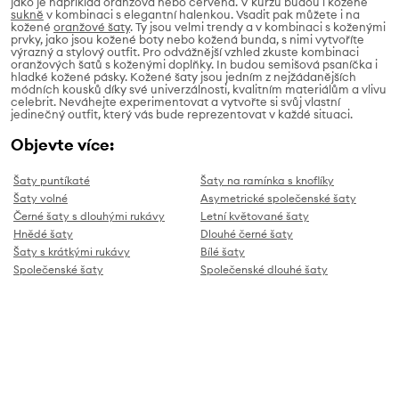
jako je například oranžová nebo červená. V kurzu budou i kožené
sukně
v kombinaci s elegantní halenkou. Vsadit pak můžete i na
kožené
oranžové šaty
. Ty jsou velmi trendy a v kombinaci s koženými
prvky, jako jsou kožené boty nebo kožená bunda, s nimi vytvoříte
výrazný a stylový outfit. Pro odvážnější vzhled zkuste kombinaci
oranžových šatů s koženými doplňky. In budou semišová psaníčka i
hladké kožené pásky. Kožené šaty jsou jedním z nejžádanějších
módních kousků díky své univerzálnosti, kvalitním materiálům a vlivu
celebrit. Neváhejte experimentovat a vytvořte si svůj vlastní
jedinečný outfit, který vás bude reprezentovat v každé situaci.
Objevte více:
Šaty puntíkaté
Šaty na ramínka s knoflíky
Šaty volné
Asymetrické společenské šaty
Černé šaty s dlouhými rukávy
Letní květované šaty
Hnědé šaty
Dlouhé černé šaty
Šaty s krátkými rukávy
Bílé šaty
Společenské šaty
Společenské dlouhé šaty