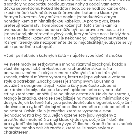
a sandály na podpatku prodlouží vaše nohy a dodají vám extra
dávku sebevědomí. Pokud hledáte něco, co se hodí do kanceláře,
zkuste hnědé kožené šaty se šněrovacími botami a klasickým
černým blazerem. Šaty můžete doplnit jednoduchým zlatým
náhrdelníkem a minimalistickou kabelkou. A pro ty z vás, které
preferují ležérní styl, kombinace kožených šatů s teniskami a
oversized denimovou bundou může být tou pravou volbou. Je to
jednoduchý, ale zároveň stylový look, který můžete nosit každý den.
Hra se stylizací kožených šatů je nekonečná. Inspirovat se můžete
různými trendy, ale nezapomeňte, že to nejdůležitější je, abyste se vy
cítila pohodlně a sebejistě.
Výběr perfektních kožených šatů – najděte svou ideální značku
Ve světě módy se setkáváme s mnoha různými značkami, každá s
vlastními specifickými vlastnostmi a charakteristikami. Na
answear.cz máme široký sortiment kožených šatů od různých
značek, takže si můžete vybrat tu, která nejlépe vyhovuje vašemu
stylu a potřebám. Značka Guess je známá svým luxusním a
odvážným designem. Jejich kožené šaty jsou často zdobené
unikátními detaily, jako jsou kovové aplikace nebo asymetrické
střihy, které vám umožňují se odlišit od ostatních. Na druhou stranu,
Mango je značka, která se specializuje na moderní a minimalistický
design. Jejich kožené šaty jsou jednoduché, ale elegantní, což je činí
ideálními pro ty, kteří hledají něco sofistikovaného a jednoduchého
na nošení. Calvin Klein je značka, která se vyznačuje svou
jednoduchostí a kvalitou. Jejich kožené šaty jsou vyráběny z
prvotřídních materiálů a mají klasický design, což je činí ideálními
pro ty, kteří hledají kousek, který vydrží dlouho. Kromě těchto značek
nabízíme mnoho dalších značek, které se liší svým stylem a
charakterem.