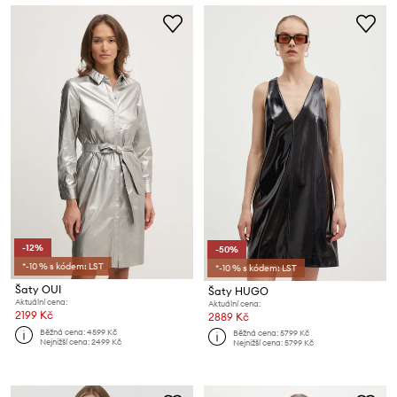
-12%
-50%
*-10 % s kódem: LST
*-10 % s kódem: LST
Šaty OUI
Šaty HUGO
Aktuální cena:
Aktuální cena:
2199 Kč
2889 Kč
Běžná cena:
4599 Kč
Běžná cena:
5799 Kč
Nejnižší cena:
2499 Kč
Nejnižší cena:
5799 Kč