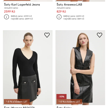
Šaty Karl Lagerfeld Jeans
Šaty Answear.LAB
Aktuální cena:
Aktuální cena:
2599 Kč
829 Kč
Běžná cena:
4999 Kč
Běžná cena:
2299 Kč
Nejnižší cena:
2899 Kč
Nejnižší cena:
889 Kč
-10%
*-5 % s kódem: LST
*-5 % s kódem: LST
Šaty Morgan REGOTA
Šaty Sisley