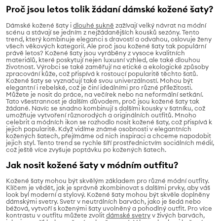
Proč jsou letos tolik žádaní dámské kožené šaty?
Dámské kožené šaty i
dlouhé sukně
zažívají velký návrat na módní
scénu a stávají se jedním z nejžádanějších kousků sezóny. Tento
trend, který kombinuje eleganci s dravostí a odvahou, oslovuje ženy
všech věkových kategorií. Ale proč jsou kožené šaty tak populární
právě letos? Kožené šaty jsou vyráběny z vysoce kvalitních
materiálů, které poskytují nejen luxusní vzhled, ale také dlouhou
životnost. Výrobci se také zaměřují na etické a ekologické způsoby
zpracování kůže, což přispívá k rostoucí popularitě těchto šatů.
Kožené šaty se vyznačují také svou univerzálností. Mohou být
elegantní i rebelské, což je činí ideálními pro různé příležitosti.
Můžete je nosit do práce, na večírek nebo na neformální setkání.
Tato všestrannost je dalším důvodem, proč jsou kožené šaty tak
žádané. Navíc se snadno kombinují s dalšími kousky v šatníku, což
umožňuje vytvoření různorodých a originálních outfitů. Mnoho
celebrit a módních ikon se rozhodlo nosit kožené šaty, což přispívá k
jejich popularitě. Když vidíme známé osobnosti v elegantních
kožených šatech, přejímáme od nich inspiraci a chceme napodobit
jejich styl. Tento trend se rychle šíří prostřednictvím sociálních médií,
což ještě více zvyšuje poptávku po kožených šatech.
Jak nosit kožené šaty v módním outfitu?
Kožené šaty mohou být skvělým základem pro různé módní outfity.
Klíčem je vědět, jak je správně zkombinovat s dalšími prvky, aby váš
look byl moderní a stylový.
Kožené šaty mohou být skvěle doplněny
dámskými svetry. Svetr v neutrálních barvách, jako je šedá nebo
béžová, vytvoří s koženými šaty uvolněný a pohodlný outfit. Pro více
kontrastu v outfitu můžete zvolit
dámské svetry
v živých barvách,