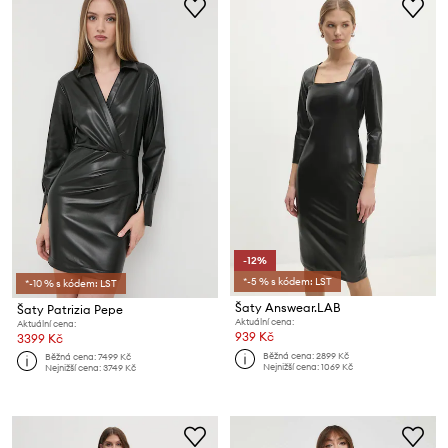
-12%
*-5 % s kódem: LST
*-10 % s kódem: LST
Šaty Answear.LAB
Šaty Patrizia Pepe
Aktuální cena:
Aktuální cena:
939 Kč
3399 Kč
Běžná cena:
2899 Kč
Běžná cena:
7499 Kč
Nejnižší cena:
1069 Kč
Nejnižší cena:
3749 Kč