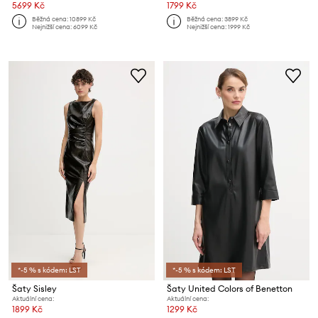
5699 Kč
1799 Kč
Běžná cena:
10899 Kč
Běžná cena:
3899 Kč
Nejnižší cena:
6099 Kč
Nejnižší cena:
1999 Kč
*-5 % s kódem: LST
*-5 % s kódem: LST
Šaty Sisley
Šaty United Colors of Benetton
Aktuální cena:
Aktuální cena:
1899 Kč
1299 Kč