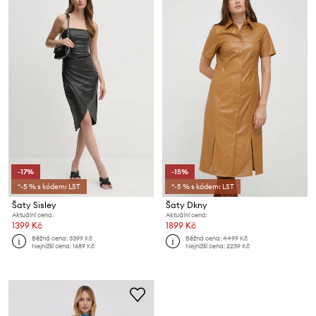
-17%
-15%
*-5 % s kódem: LST
*-5 % s kódem: LST
Šaty Sisley
Šaty Dkny
Aktuální cena:
Aktuální cena:
1399 Kč
1899 Kč
Běžná cena:
3399 Kč
Běžná cena:
4499 Kč
Nejnižší cena:
1689 Kč
Nejnižší cena:
2239 Kč