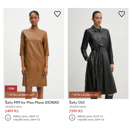
-13%
*-10 % s kódem: LST
*-10 % s kódem: LST
Šaty MM by Max Mara DIONIGI
Šaty OUI
Aktuální cena:
Aktuální cena:
2499 Kč
2399 Kč
Běžná cena:
4899 Kč
Běžná cena:
5099 Kč
Nejnižší cena:
2899 Kč
Nejnižší cena:
2599 Kč