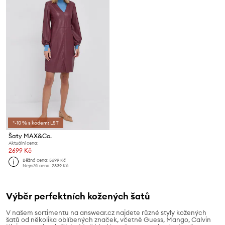
*-10 % s kódem: LST
Šaty MAX&Co.
Aktuální cena:
2699 Kč
Běžná cena:
5699 Kč
Nejnižší cena:
2839 Kč
Výběr perfektních kožených šatů
V našem sortimentu na answear.cz najdete různé styly kožených
šatů od několika oblíbených značek, včetně Guess, Mango, Calvin