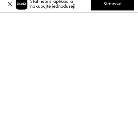
Stáhněte si aplikaci a
Stáhnout
nakupujte jednodušeji
Přihlaste se k odběru novinek a
získejte slevu
20 %
** na svůj první
nákup.
Připojte se k naší komunitě a získejte informace o nejnovějších
akcích a produktech.
**Sleva je jednorázová, vztahuje se na nezlevněné produkty a platí při
nákupu v min. hodnotě 1 900 Kč. Slevu nelze kombinovat s jinými
akcemi a některé produkty mohou být ze slevy vyloučeny. Podrobnosti