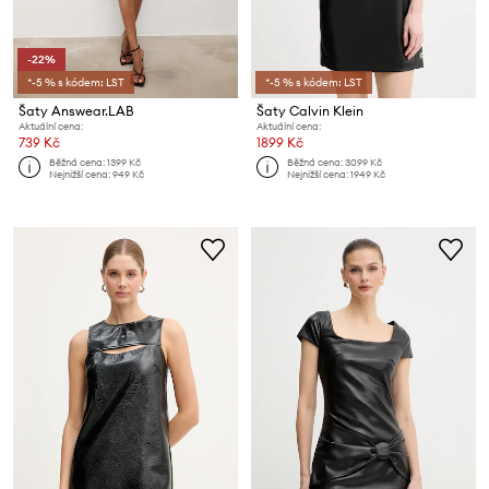
-22%
*-5 % s kódem: LST
*-5 % s kódem: LST
Šaty Answear.LAB
Šaty Calvin Klein
Aktuální cena:
Aktuální cena:
739 Kč
1899 Kč
Běžná cena:
1399 Kč
Běžná cena:
3099 Kč
Nejnižší cena:
949 Kč
Nejnižší cena:
1949 Kč