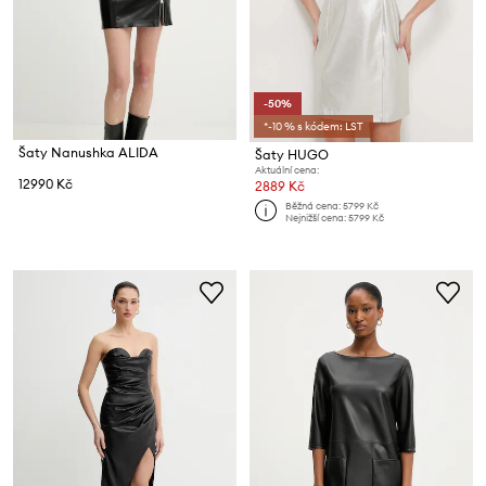
-50%
*-10 % s kódem: LST
Šaty Nanushka ALIDA
Šaty HUGO
Aktuální cena:
12990 Kč
2889 Kč
Běžná cena:
5799 Kč
Nejnižší cena:
5799 Kč