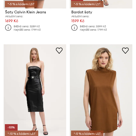
*-5 % s kódem: LST
*-5 % s kódem: LST
Šaty Calvin Klein Jeans
Bardot šaty
Aktuální cena:
Aktuální cena:
1699 Kč
1599 Kč
Běžná cena:
3289 Kč
Běžná cena:
3399 Kč
Nejnižší cena:
1799 Kč
Nejnižší cena:
1799 Kč
-10%
*-10 % s kódem: LST
*-5 % s kódem: LST