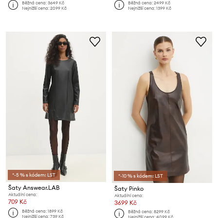
Běžná cena:
3649 Kč
Běžná cena:
2499 Kč
Nejnižší cena:
2099 Kč
Nejnižší cena:
1399 Kč
*-5 % s kódem: LST
*-10 % s kódem: LST
Šaty Answear.LAB
Šaty Pinko
Aktuální cena:
Aktuální cena:
709 Kč
3699 Kč
Běžná cena:
1899 Kč
Běžná cena:
8299 Kč
Nejnižší cena:
739 Kč
Nejnižší cena:
4099 Kč