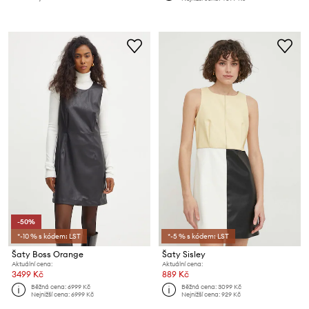
-50%
*-10 % s kódem: LST
*-5 % s kódem: LST
Šaty Boss Orange
Šaty Sisley
Aktuální cena:
Aktuální cena:
3499 Kč
889 Kč
Běžná cena:
6999 Kč
Běžná cena:
3099 Kč
Nejnižší cena:
6999 Kč
Nejnižší cena:
929 Kč