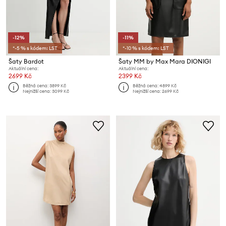
-12%
-11%
*-5 % s kódem: LST
*-10 % s kódem: LST
Šaty Bardot
Šaty MM by Max Mara DIONIGI
Aktuální cena:
Aktuální cena:
2699 Kč
2399 Kč
Běžná cena:
3899 Kč
Běžná cena:
4899 Kč
Nejnižší cena:
3099 Kč
Nejnižší cena:
2699 Kč