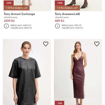
-10%
-14%
*-10 % s kódem: LST
*-5 % s kódem: LST
Šaty Armani Exchange
Šaty Answear.LAB
Aktuální cena:
Aktuální cena:
2599 Kč
889 Kč
Běžná cena:
4899 Kč
Běžná cena:
1599 Kč
Nejnižší cena:
2899 Kč
Nejnižší cena:
1039 Kč
-11%