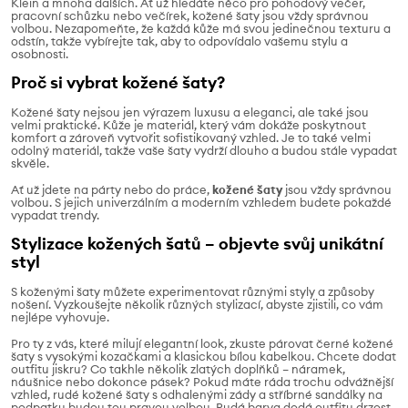
Klein a mnoha dalších. Ať už hledáte něco pro pohodový večer,
pracovní schůzku nebo večírek, kožené šaty jsou vždy správnou
volbou. Nezapomeňte, že každá kůže má svou jedinečnou texturu a
odstín, takže vybírejte tak, aby to odpovídalo vašemu stylu a
osobnosti.
Proč si vybrat kožené šaty?
Kožené šaty nejsou jen výrazem luxusu a eleganci, ale také jsou
velmi praktické. Kůže je materiál, který vám dokáže poskytnout
komfort a zároveň vytvořit sofistikovaný vzhled. Je to také velmi
odolný materiál, takže vaše šaty vydrží dlouho a budou stále vypadat
skvěle.
Ať už jdete na párty nebo do práce,
kožené šaty
jsou vždy správnou
volbou. S jejich univerzálním a moderním vzhledem budete pokaždé
vypadat trendy.
Stylizace kožených šatů – objevte svůj unikátní
styl
S koženými šaty můžete experimentovat různými styly a způsoby
nošení. Vyzkoušejte několik různých stylizací, abyste zjistili, co vám
nejlépe vyhovuje.
Pro ty z vás, které milují elegantní look, zkuste párovat černé kožené
šaty s vysokými kozačkami a klasickou bílou kabelkou. Chcete dodat
outfitu jiskru? Co takhle několik zlatých doplňků – náramek,
náušnice nebo dokonce pásek? Pokud máte ráda trochu odvážnější
vzhled, rudé kožené šaty s odhalenými zády a stříbrné sandálky na
podpatku budou tou pravou volbou. Rudá barva dodá outfitu drzost