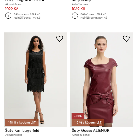
Aktuální cena:
Aktuální cena:
1099 Kč
1069 Kč
Běžná cena:
2399 Kč
Běžná cena:
3199 Kč
Nejnižší cena:
1199 Kč
Nejnižší cena:
1199 Kč
-10%
*-10 % s kódem: LST
*-5 % s kódem: LST
Šaty Karl Lagerfeld
Šaty Guess ALIENOR
Aktuální cena:
Aktuální cena: