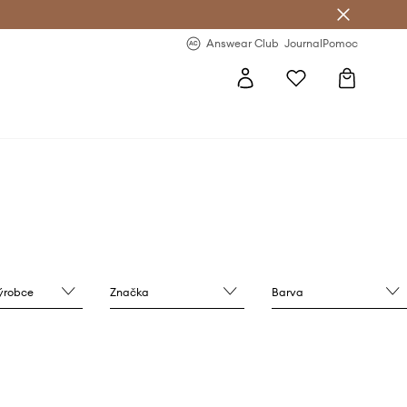
Answear Club
- 20 % na první objednávku
Answear Club
Journal
Pomoc
výrobce
Značka
Barva