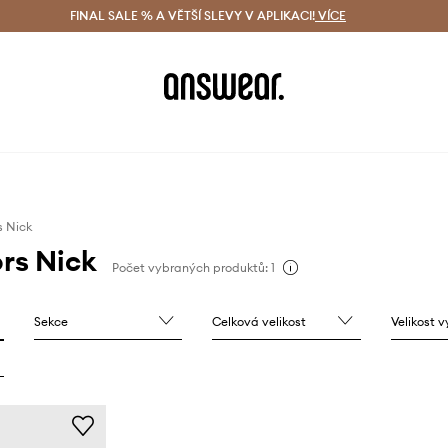
ácení zdarma (od 1800 Kč)
FINAL SALE % A VĚTŠÍ SLEVY V APLIKACI!
Doručení i do 24 h
VÍCE
Ušetřete s 
s Nick
rs Nick
Počet vybraných produktů: 1
Sekce
Celková velikost
Velikost 