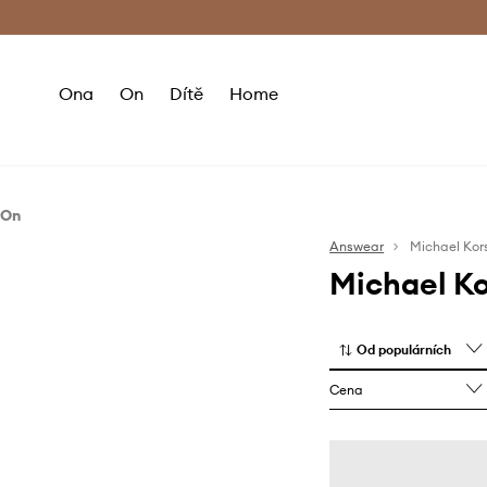
Premium Fashion Benefits
Doručení a vr
Ona
On
Dítě
Home
On
Boty
Answear
Michael Kor
Michael Ko
Sneakers boty
Od populárních
Cena