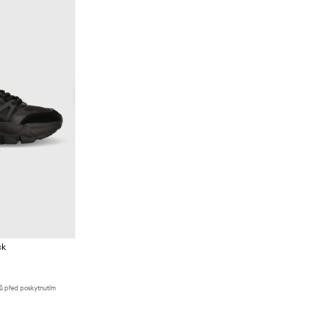
ck
nů před poskytnutím