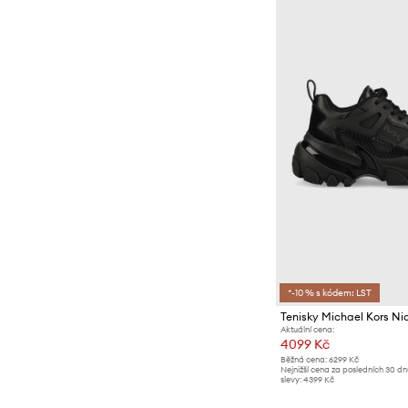
*-10 % s kódem: LST
Tenisky Michael Kors Ni
Aktuální cena:
4099 Kč
Běžná cena:
6299 Kč
Nejnižší cena za posledních 30 d
slevy:
4399 Kč