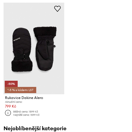
-50%
*-5 % s kódem: LST
Rukavice Dakine Alero
Aktuální cena:
799 Kč
Běžná cena:
1599 Kč
Nejnižší cena:
1599 Kč
Nejoblíbenější kategorie