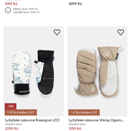
1059 Kč
4099 Kč
Běžná cena:
1599 Kč
Nejnižší cena:
1099 Kč
-11%
*-10 % s kódem: LST
*-5 % s kódem: LST
Lyžařské rukavice Rossignol JCC
Lyžařské rukavice Viking Ogama Ski
Aktuální cena:
Aktuální cena:
2299 Kč
1059 Kč