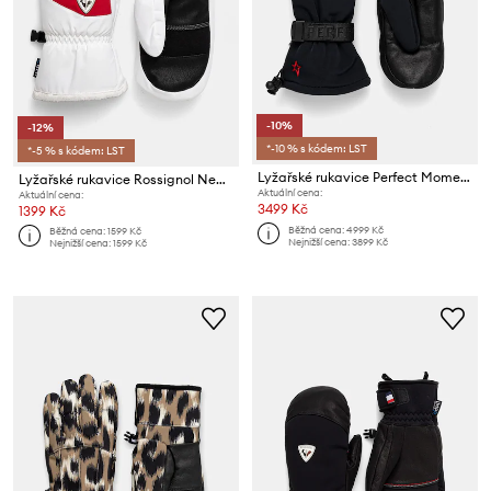
-10%
-12%
*-10 % s kódem: LST
*-5 % s kódem: LST
Lyžařské rukavice Perfect Moment Davos
Lyžařské rukavice Rossignol New Piste
Aktuální cena:
Aktuální cena:
3499 Kč
1399 Kč
Běžná cena:
4999 Kč
Běžná cena:
1599 Kč
Nejnižší cena:
3899 Kč
Nejnižší cena:
1599 Kč