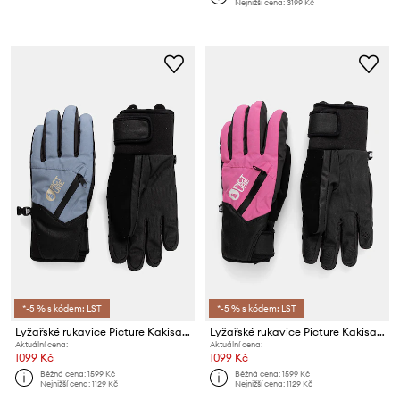
Nejnižší cena:
3199 Kč
*-5 % s kódem: LST
*-5 % s kódem: LST
Lyžařské rukavice Picture Kakisa Gloves
Lyžařské rukavice Picture Kakisa Gloves
Aktuální cena:
Aktuální cena:
1099 Kč
1099 Kč
Běžná cena:
1599 Kč
Běžná cena:
1599 Kč
Nejnižší cena:
1129 Kč
Nejnižší cena:
1129 Kč