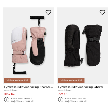
*-5 % s kódem: LST
*-5 % s kódem: LST
Lyžařské rukavice Viking Sherpa GTX 2.0
Lyžařské rukavice Viking Ohara
Aktuální cena:
Aktuální cena:
1059 Kč
779 Kč
Běžná cena:
1599 Kč
Běžná cena:
1199 Kč
Nejnižší cena:
1099 Kč
Nejnižší cena:
829 Kč