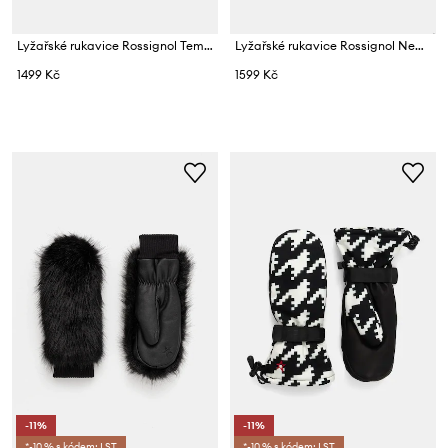
Lyžařské rukavice Rossignol Temptation IMPR
Lyžařské rukavice Rossignol New Piste
1499 Kč
1599 Kč
-11%
-11%
*-10 % s kódem: LST
*-10 % s kódem: LST