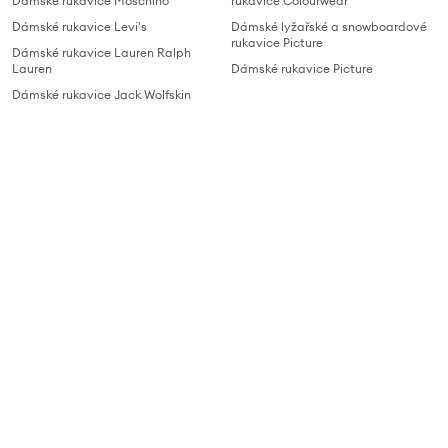
Dámské rukavice Moschino
rukavice Colourwear
Dámské rukavice Levi's
Dámské lyžařské a snowboardové
rukavice Picture
Dámské rukavice Lauren Ralph
Lauren
Dámské rukavice Picture
Dámské rukavice Jack Wolfskin