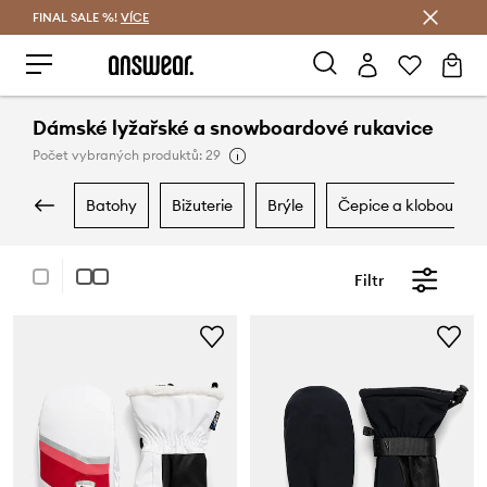
FINAL SALE %!
VÍCE
Ušetřete s Answear Club
Dámské lyžařské a snowboardové rukavice
Počet vybraných produktů: 29
batohy
bižuterie
brýle
čepice a klobouky
Filtr