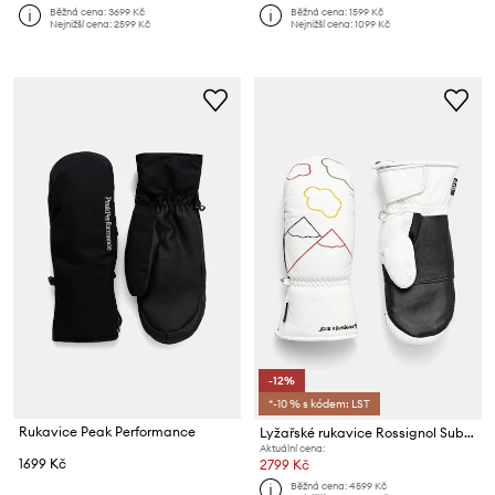
Běžná cena:
3699 Kč
Běžná cena:
1599 Kč
Nejnižší cena:
2599 Kč
Nejnižší cena:
1099 Kč
-12%
*-10 % s kódem: LST
Rukavice Peak Performance
Lyžařské rukavice Rossignol Sublime Leather x JCC
Aktuální cena:
1699 Kč
2799 Kč
Běžná cena:
4599 Kč