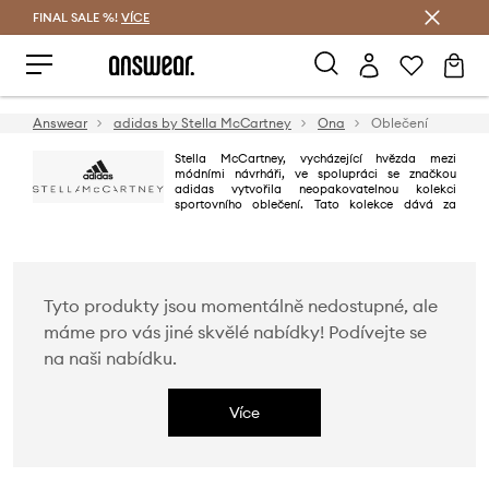
FINAL SALE %!
VÍCE
Ušetřete s Answear Club
Answear
adidas by Stella McCartney
Ona
Oblečení
Stella McCartney, vycházející hvězda mezi
módními návrháři, ve spolupráci se značkou
adidas vytvořila neopakovatelnou kolekci
sportovního oblečení. Tato kolekce dává za
pravdu těm, kteří tvrdí, že během sportování lze vypadat módně a žensky -
bez jakýchkoliv kompromisů. Kousky z kolekce adidas by Stella
McCartney zaručují pocit vyjímečnosti a pohodlí během každého tréninku.
Tyto produkty jsou momentálně nedostupné, ale
máme pro vás jiné skvělé nabídky! Podívejte se
na naši nabídku.
Více