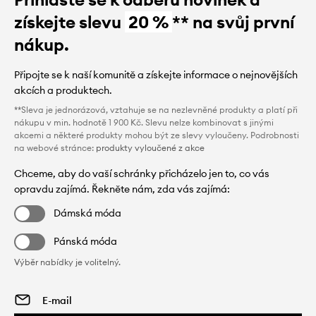
získejte slevu
20 %
** na svůj první
nákup.
Připojte se k naší komunitě a získejte informace o nejnovějších
akcích a produktech.
**Sleva je jednorázová, vztahuje se na nezlevněné produkty a platí při
nákupu v min. hodnotě 1 900 Kč. Slevu nelze kombinovat s jinými
akcemi a některé produkty mohou být ze slevy vyloučeny. Podrobnosti
na webové stránce:
produkty vyloučené z akce
Chceme, aby do vaší schránky přicházelo jen to, co vás
opravdu zajímá. Řekněte nám, zda vás zajímá:
Dámská móda
Pánská móda
Výběr nabídky je volitelný.