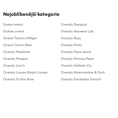
Nejoblíbenější kategorie
Guess overal
Overaly Desigual
Dickies overal
Overaly Answear Lab
Overal Tommy Hilfiger
Overaly Roxy
Overal Calvin Klein
Overaly Pinko
Overaly Medicine
Overaly Pepe Jeans
Overaly Morgan
Overaly Patrizia Pepe
Overaly Levi's
Overaly Hollister Co.
Overaly Lauren Ralph Lauren
Overaly Abercrombie & Fitch
Overaly G-Star Raw
Overaly Elisabetta Franchi