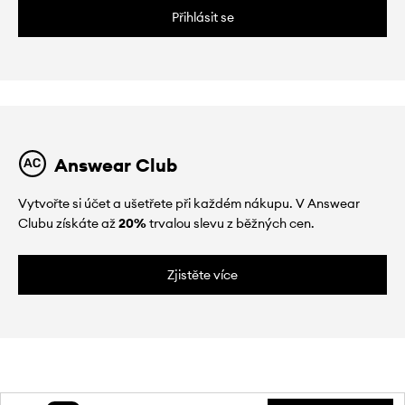
Přihlásit se
Answear Club
Vytvořte si účet a ušetřete při každém nákupu. V Answear
Clubu získáte až
20%
trvalou slevu z běžných cen.
Zjistěte více