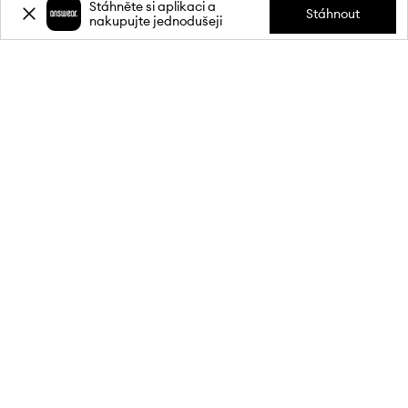
Stáhněte si aplikaci a
O NÁS
Stáhnout
nakupujte jednodušeji
INFORMACE
SLUŽBY ZÁKAZNÍKŮM
MOBILNÍ APLIKACE
PŘIPOJTE SE K NÁM