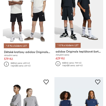
*-5 % s kódem: LST
*-5 % s kódem: LST
adidas Originals teplákové šortky dětské
Dětské kraťasy adidas Originals SHORTS
Aktuální cena:
Aktuální cena:
629 Kč
579 Kč
Běžná cena:
749 Kč
Běžná cena:
699 Kč
Nejnižší cena:
669 Kč
Nejnižší cena:
619 Kč