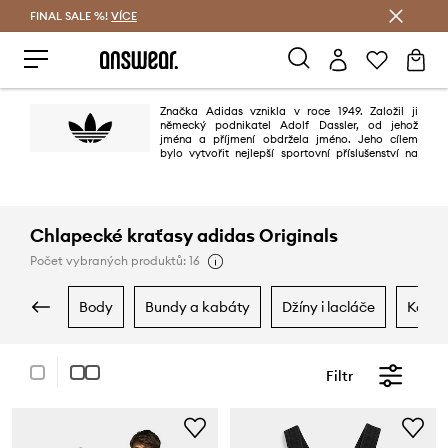
FINAL SALE %!
VÍCE
Ušetřete s Answear Club
Značka Adidas vznikla v roce 1949. Založil ji
německý podnikatel Adolf Dassler, od jehož
jména a příjmení obdržela jméno. Jeho cílem
bylo vytvořit nejlepší sportovní příslušenství na
světě. Mělo se to povést díky třem principům: projektování nejlepší obuvi
pro sportovní použití, ochraně sportovců před zraněním a zajištění vysoké
trvanlivosti výrobků. Povedlo se to stoprocentně.
Chlapecké kraťasy adidas Originals
Počet vybraných produktů: 16
body
bundy a kabáty
džíny i lacláče
kalho
Filtr