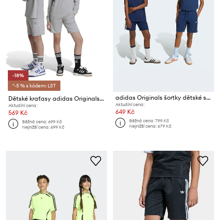
-18%
*-5 % s kódem: LST
adidas Originals šortky dětské s bavlnou
Dětské kraťasy adidas Originals SHORTS
Aktuální cena:
Aktuální cena:
649 Kč
569 Kč
Běžná cena:
799 Kč
Běžná cena:
699 Kč
Nejnižší cena:
679 Kč
Nejnižší cena:
699 Kč