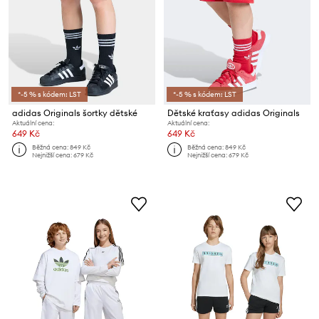
*-5 % s kódem: LST
*-5 % s kódem: LST
adidas Originals šortky dětské
Dětské kraťasy adidas Originals
Aktuální cena:
Aktuální cena:
649 Kč
649 Kč
Běžná cena:
849 Kč
Běžná cena:
849 Kč
Nejnižší cena:
679 Kč
Nejnižší cena:
679 Kč