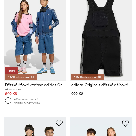
-10%
*-5 % s kódem: LST
*-15 % s kódem: LST
Dětské riflové kraťasy adidas Originals
adidas Originals dětské džínové
Aktuální cena:
899 Kč
999 Kč
Běžná cena:
999 Kč
Nejnižší cena:
999 Kč