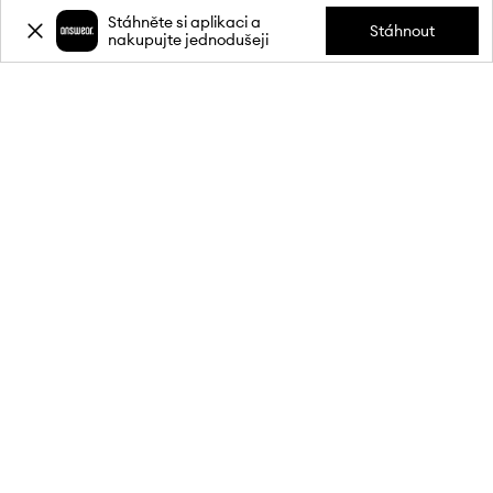
Stáhněte si aplikaci a
Stáhnout
nakupujte jednodušeji
Přihlaste se k odběru novinek a
získejte slevu
20 %
** na svůj první
nákup.
Připojte se k naší komunitě a získejte informace o nejnovějších
akcích a produktech.
**Sleva je jednorázová, vztahuje se na nezlevněné produkty a platí při
nákupu v min. hodnotě 1 900 Kč. Slevu nelze kombinovat s jinými