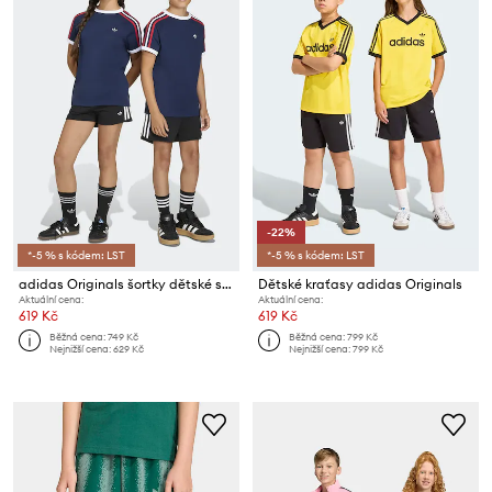
-22%
*-5 % s kódem: LST
*-5 % s kódem: LST
adidas Originals šortky dětské s bavlnou
Dětské kraťasy adidas Originals
Aktuální cena:
Aktuální cena:
619 Kč
619 Kč
Běžná cena:
749 Kč
Běžná cena:
799 Kč
Nejnižší cena:
629 Kč
Nejnižší cena:
799 Kč