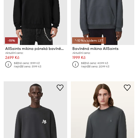
-15%
*-10 % s kódem: LST
AllSaints mikina pánská bavlněná XANDER
Bavlněná mikina AllSaints
Aktuální cena:
Aktuální cena:
2699 Kč
1999 Kč
Běžná cena:
3199 Kč
Běžná cena:
4099 Kč
Nejnižší cena:
3199 Kč
Nejnižší cena:
2099 Kč