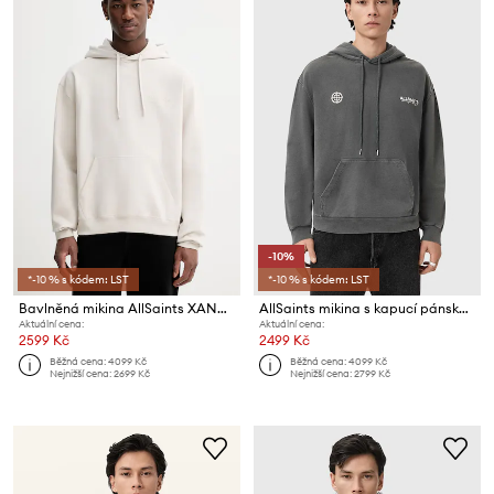
-10%
*-10 % s kódem: LST
*-10 % s kódem: LST
Bavlněná mikina AllSaints XANDER
AllSaints mikina s kapucí pánská bavlněná EMBLEM
Aktuální cena:
Aktuální cena:
2599 Kč
2499 Kč
Běžná cena:
4099 Kč
Běžná cena:
4099 Kč
Nejnižší cena:
2699 Kč
Nejnižší cena:
2799 Kč