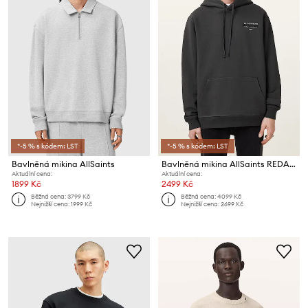
*-5 % s kódem: LST
*-5 % s kódem: LST
Bavlněná mikina AllSaints
Bavlněná mikina AllSaints REDACT
Aktuální cena:
Aktuální cena:
1899 Kč
2499 Kč
Běžná cena:
3799 Kč
Běžná cena:
4099 Kč
Nejnižší cena:
1999 Kč
Nejnižší cena:
2699 Kč