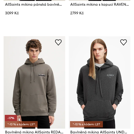
AllSaints mikina pánská bavlněná XANDER
AllSaints mikina s kapucí RAVEN OTH HOODY
3099 Kč
2799 Kč
-17%
*-10 % s kódem: LST
*-10 % s kódem: LST
Bavlněná mikina AllSaints REDACT
Bavlněná mikina AllSaints UNDERGROUND