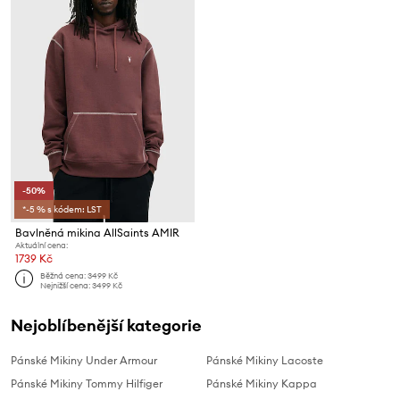
-50%
*-5 % s kódem: LST
Bavlněná mikina AllSaints AMIR
Aktuální cena:
1739 Kč
Běžná cena:
3499 Kč
Nejnižší cena:
3499 Kč
Nejoblíbenější kategorie
Pánské Mikiny Under Armour
Pánské Mikiny Lacoste
Pánské Mikiny Tommy Hilfiger
Pánské Mikiny Kappa