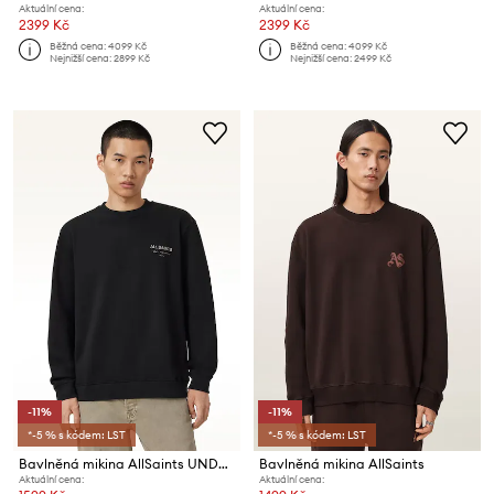
Aktuální cena:
Aktuální cena:
2399 Kč
2399 Kč
Běžná cena:
4099 Kč
Běžná cena:
4099 Kč
Nejnižší cena:
2899 Kč
Nejnižší cena:
2499 Kč
-11%
-11%
*-5 % s kódem: LST
*-5 % s kódem: LST
Bavlněná mikina AllSaints UNDERGROUND
Bavlněná mikina AllSaints
Aktuální cena:
Aktuální cena: