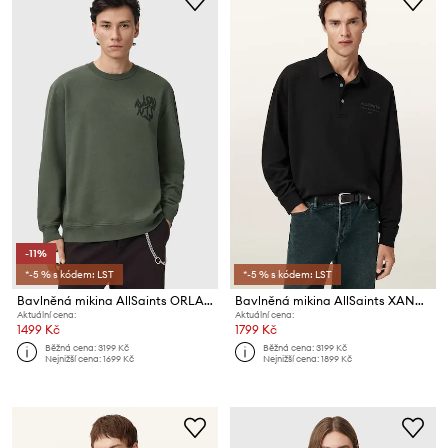
-11%
*-5 % s kódem: LST
*-5 % s kódem: LST
Bavlněná mikina AllSaints ORLANDO
Bavlněná mikina AllSaints XANDER
Aktuální cena:
Aktuální cena:
1499 Kč
1799 Kč
Běžná cena:
3199 Kč
Běžná cena:
3199 Kč
Nejnižší cena:
1699 Kč
Nejnižší cena:
1899 Kč