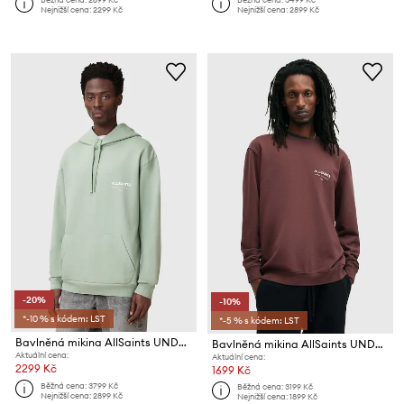
Nejnižší cena:
2299 Kč
Nejnižší cena:
2899 Kč
-20%
-10%
*-10 % s kódem: LST
*-5 % s kódem: LST
Bavlněná mikina AllSaints UNDERGROUND
Bavlněná mikina AllSaints UNDERGROUND
Aktuální cena:
Aktuální cena:
2299 Kč
1699 Kč
Běžná cena:
3799 Kč
Běžná cena:
3199 Kč
Nejnižší cena:
2899 Kč
Nejnižší cena:
1899 Kč