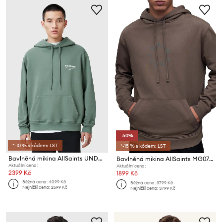
-50%
*-10 % s kódem: LST
*-15 % s kódem: LST
Bavlněná mikina AllSaints UNDERGROUND
Bavlněná mikina AllSaints MG079Z TIERRA OTH HOODY
Aktuální cena:
Aktuální cena:
2399 Kč
1899 Kč
Běžná cena:
4099 Kč
Běžná cena:
3799 Kč
Nejnižší cena:
2599 Kč
Nejnižší cena:
3799 Kč