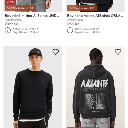
-17%
*-10 % s kódem: LST
*-5 % s kódem: LST
Bavlněná mikina AllSaints UNDERGROUND
Bavlněná mikina AllSaints ORLANDO
Aktuální cena:
Aktuální cena:
2399 Kč
1899 Kč
Běžná cena:
4099 Kč
Běžná cena:
3199 Kč
Nejnižší cena:
2899 Kč
Nejnižší cena:
1999 Kč