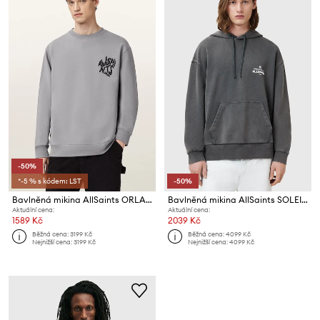
-50%
*-5 % s kódem: LST
-50%
Bavlněná mikina AllSaints ORLANDO
Bavlněná mikina AllSaints SOLEIL
Aktuální cena:
Aktuální cena:
1589 Kč
2039 Kč
Běžná cena:
3199 Kč
Běžná cena:
4099 Kč
Nejnižší cena:
3199 Kč
Nejnižší cena:
4099 Kč