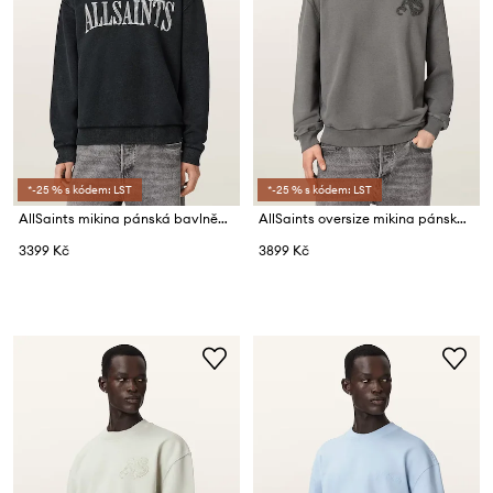
*-25 % s kódem: LST
*-25 % s kódem: LST
AllSaints mikina pánská bavlněná DASH
AllSaints oversize mikina pánská bavlněná INSIGNIA
3399 Kč
3899 Kč