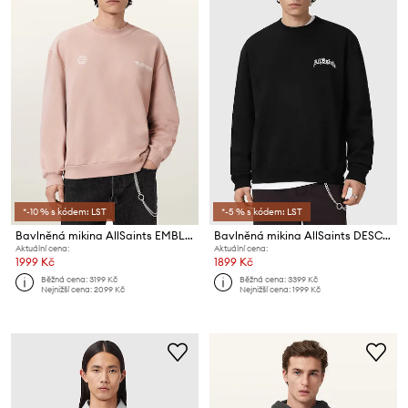
*-10 % s kódem: LST
*-5 % s kódem: LST
Bavlněná mikina AllSaints EMBLEM
Bavlněná mikina AllSaints DESCENT
Aktuální cena:
Aktuální cena:
1999 Kč
1899 Kč
Běžná cena:
3199 Kč
Běžná cena:
3399 Kč
Nejnižší cena:
2099 Kč
Nejnižší cena:
1999 Kč