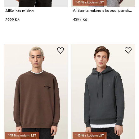
*-15 % s kódem: LST
AllSaints mikina s kapucí pánská bavlněná CHROMIUM
AllSaints mikina
4399 Kč
2999 Kč
*-15 % s kódem: LST
*-15 % s kódem: LST