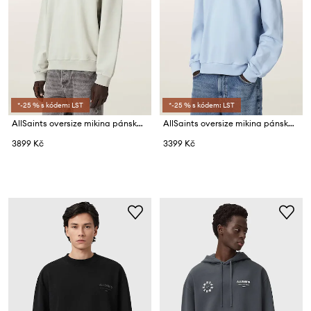
*-25 % s kódem: LST
*-25 % s kódem: LST
AllSaints oversize mikina pánská bavlněná INSIGNIA
AllSaints oversize mikina pánská bavlněná ODYSSEY
3899 Kč
3399 Kč