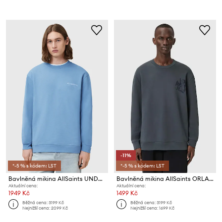
-11%
*-5 % s kódem: LST
*-5 % s kódem: LST
Bavlněná mikina AllSaints UNDERGROUND
Bavlněná mikina AllSaints ORLANDO
Aktuální cena:
Aktuální cena:
1949 Kč
1499 Kč
Běžná cena:
3199 Kč
Běžná cena:
3199 Kč
Nejnižší cena:
2099 Kč
Nejnižší cena:
1699 Kč