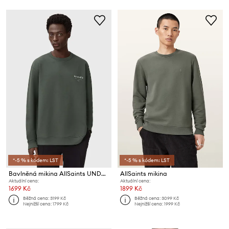
*-5 % s kódem: LST
*-5 % s kódem: LST
Bavlněná mikina AllSaints UNDERGROUND
AllSaints mikina
Aktuální cena:
Aktuální cena:
1699 Kč
1899 Kč
Běžná cena:
3199 Kč
Běžná cena:
3099 Kč
Nejnižší cena:
1799 Kč
Nejnižší cena:
1999 Kč