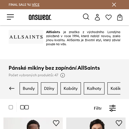
FINAL SALE %!
VÍCE
Ušetřete s Answear Club
AllSaints
je značka z východního Londýna
založená v roce 1994, která nabízí novou, zcela
jinou kvalitu. AllSaints je životní styl, který závisí
pouze na vás.
Pánské mikiny bez zapínání AllSaints
Počet vybraných produktů: 47
bundy
džíny
kabáty
kalhoty
košile
Filtr