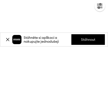
Stáhněte si aplikaci a
Stáhnout
nakupujte jednodušeji
Přihlaste se k odběru novinek a
získejte slevu
20 %
** na svůj první