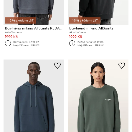
*-5 % s kódem: LST
*-5 % s kódem: LST
Bavlněná mikina AllSaints REDACT
Bavlněná mikina AllSaints
Aktuální cena:
Aktuální cena:
1999 Kč
1999 Kč
Běžná cena:
4099 Kč
Běžná cena:
4099 Kč
Nejnižší cena:
2199 Kč
Nejnižší cena:
2199 Kč