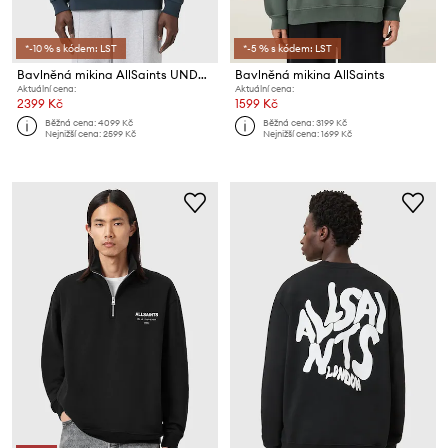
*-10 % s kódem: LST
*-5 % s kódem: LST
Bavlněná mikina AllSaints UNDERGROUND
Bavlněná mikina AllSaints
Aktuální cena:
Aktuální cena:
2399 Kč
1599 Kč
Běžná cena:
4099 Kč
Běžná cena:
3199 Kč
Nejnižší cena:
2599 Kč
Nejnižší cena:
1699 Kč