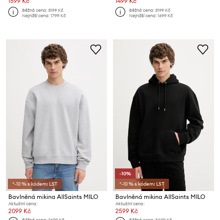
1599 Kč
1499 Kč
Běžná cena:
3199 Kč
Běžná cena:
3199 Kč
Nejnižší cena:
1799 Kč
Nejnižší cena:
1699 Kč
-10%
*-10 % s kódem: LST
*-10 % s kódem: LST
Bavlněná mikina AllSaints MILO
Bavlněná mikina AllSaints MILO
Aktuální cena:
Aktuální cena:
2099 Kč
2599 Kč
Běžná cena:
2699 Kč
Běžná cena:
3499 Kč