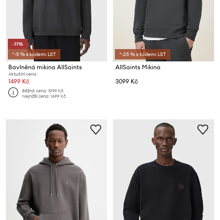
-11%
*-5 % s kódem: LST
*-25 % s kódem: LST
Bavlněná mikina AllSaints
AllSaints Mikina
Aktuální cena:
1499 Kč
3099 Kč
Běžná cena:
3199 Kč
Nejnižší cena:
1699 Kč