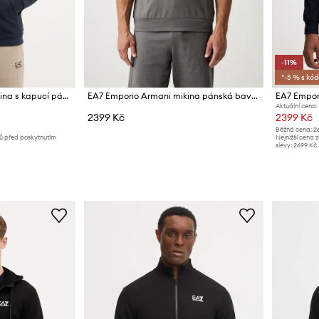
-11%
*-5 % s kó
EA7 Emporio Armani mikina s kapucí pánská bavlněná
EA7 Emporio Armani mikina pánská bavlněná
Aktuální cena:
2399 Kč
2399 Kč
Běžná cena:
2
nů před poskytnutím
Nejnižší cena 
slevy:
2699 Kč