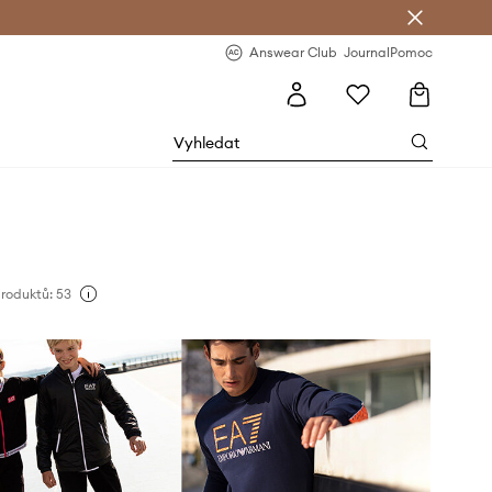
Answear Club
- 20 % na první objednávku
Answear Club
Journal
Pomoc
roduktů: 53