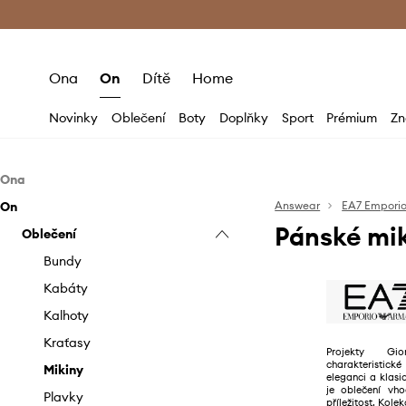
Premium Fashion Benefits
Doručení a vr
Ona
On
Dítě
Home
Novinky
Oblečení
Boty
Doplňky
Sport
Prémium
Zn
Ona
On
Oblečení
Answear
EA7 Empori
Pánské mi
Boty
Oblečení
Bundy
Doplňky
Halenky a košile
Kotníkové boty
Bundy
Kabáty
Sandály a pantofle
Batohy
Kabáty
Kalhoty a legíny
Sněhule
Čepice a klobouky
Kalhoty
Mikiny
Sneakers boty
Kabelky
Kraťasy
Projekty Gi
charakteristic
Plavky
Obuv na sport
Kosmetické tašky
Mikiny
eleganci a klas
je oblečení vh
Spodní prádlo
Obaly a pouzdra
Plavky
příležitost. Kole