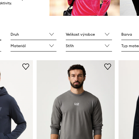
ktivity.
Druh
Velikost výrobce
Barva
Materiál
Střih
Typ mater