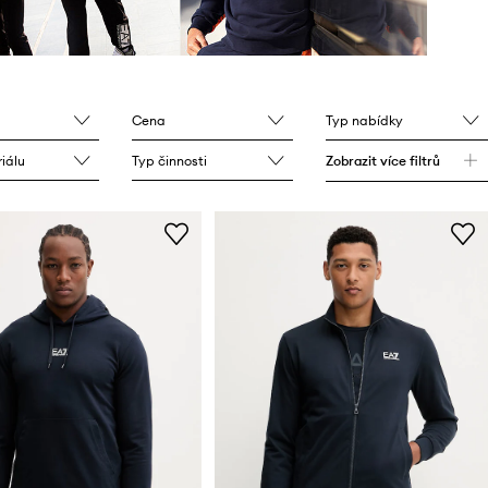
Cena
Typ nabídky
iálu
Typ činnosti
Zobrazit více filtrů