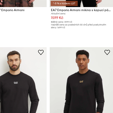
*-5 % s kódem: LST
7 Emporio Armani
EA7 Emporio Armani mikina s kapucí pánská
Aktuální cena:
1599 Kč
Běžná cena:
3199 Kč
Nejnižší cena za posledních 30 dnů před poskytnutím
slevy:
1699 Kč