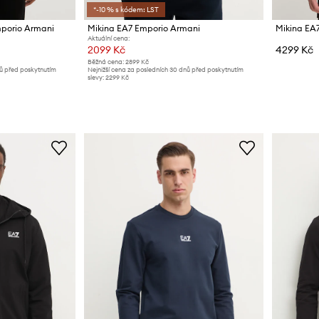
*-10 % s kódem: LST
porio Armani
Mikina EA7 Emporio Armani
Mikina EA
Aktuální cena:
2099 Kč
4299 Kč
Běžná cena:
2899 Kč
nů před poskytnutím
Nejnižší cena za posledních 30 dnů před poskytnutím
slevy:
2299 Kč