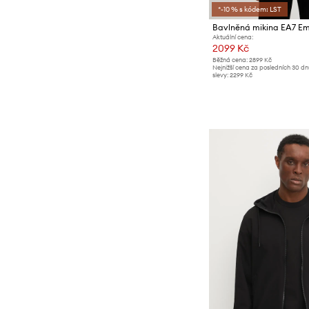
*-10 % s kódem: LST
Bavlněná mikina EA7 Em
Aktuální cena:
2099 Kč
Běžná cena:
2899 Kč
Nejnižší cena za posledních 30 d
slevy:
2299 Kč