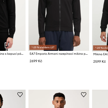
*-25 % s kódem: LST
*-25 % s k
EA7 Emporio Armani mikina s kapucí pánská
EA7 Emporio Armani rozepínací mikina pánská s bavlnou
Mikina EA
2699 Kč
2599 Kč