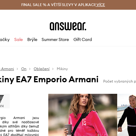
ácení zdarma (od 1800 Kč)
FINAL SALE % A VĚTŠÍ SLEVY V APLIKACI!
Doručení i do 24 h
VÍCE
Ušetřete s 
ačky
Sale
Brýle
Summer Store
Gift Card
o Armani
On
Oblečení
Mikiny
kiny EA7 Emporio Armani
Počet vybraných p
orgio Armani jsou
ké díky své nadčasové
ickým střihům díky čemuž
odné pro téměř každou
kci EA7 zbožňují milovníci