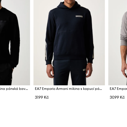
EA7 Emporio Armani mikina pánská bavlněná
EA7 Emporio Armani mikina s kapucí pánská s bavlnou
3199 Kč
3099 Kč