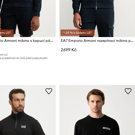
dem: LST
*-25 % s kódem: LST
EA7 Emporio Armani mikina s kapucí pánská bavlněná s elastanem
EA7 Emporio Armani rozepínací mikina pánská s bavlnou
2699 Kč
699 Kč
za posledních 30 dnů před poskytnutím