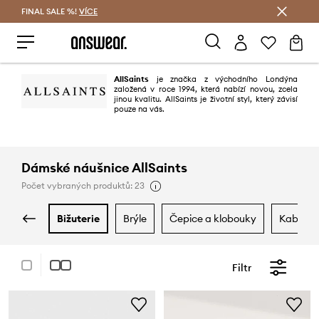
FINAL SALE %!
VÍCE
Ušetřete s Answear Club
AllSaints
je značka z východního Londýna
založená v roce 1994, která nabízí novou, zcela
jinou kvalitu. AllSaints je životní styl, který závisí
pouze na vás.
Dámské náušnice AllSaints
Počet vybraných produktů: 23
bižuterie
brýle
čepice a klobouky
kabelky
Filtr