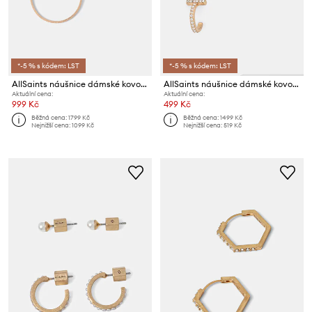
*-5 % s kódem: LST
*-5 % s kódem: LST
AllSaints náušnice dámské kovové
AllSaints náušnice dámské kovové 3-pack
Aktuální cena:
Aktuální cena:
999 Kč
499 Kč
Běžná cena:
1799 Kč
Běžná cena:
1499 Kč
Nejnižší cena:
1099 Kč
Nejnižší cena:
519 Kč