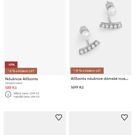
-10%
*-15 % s kódem: LST
*-5 % s kódem: LST
AllSaints náušnice dámské mosazné s kubickým zirkonem
Náušnice AllSaints
Aktuální cena:
1699 Kč
589 Kč
Běžná cena:
1099 Kč
Nejnižší cena:
659 Kč