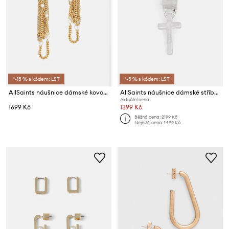
*-15 % s kódem: LST
*-5 % s kódem: LST
AllSaints náušnice dámské kovové
AllSaints náušnice dámské stříbrné
Aktuální cena:
1699 Kč
1399 Kč
Běžná cena:
2199 Kč
Nejnižší cena:
1499 Kč