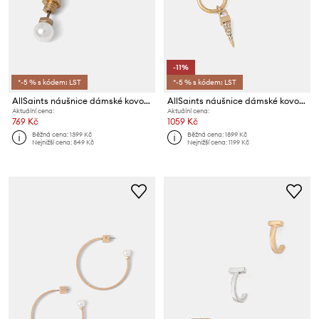
-11%
*-5 % s kódem: LST
*-5 % s kódem: LST
AllSaints náušnice dámské kovové
AllSaints náušnice dámské kovové
Aktuální cena:
Aktuální cena:
769 Kč
1059 Kč
Běžná cena:
1399 Kč
Běžná cena:
1899 Kč
Nejnižší cena:
849 Kč
Nejnižší cena:
1199 Kč