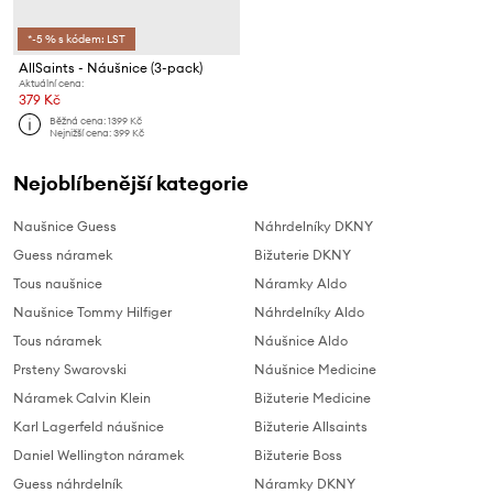
*-5 % s kódem: LST
AllSaints - Náušnice (3-pack)
Aktuální cena:
379 Kč
Běžná cena:
1399 Kč
Nejnižší cena:
399 Kč
Nejoblíbenější kategorie
Naušnice Guess
Náhrdelníky DKNY
Guess náramek
Bižuterie DKNY
Tous naušnice
Náramky Aldo
Naušnice Tommy Hilfiger
Náhrdelníky Aldo
Tous náramek
Náušnice Aldo
Prsteny Swarovski
Náušnice Medicine
Náramek Calvin Klein
Bižuterie Medicine
Karl Lagerfeld náušnice
Bižuterie Allsaints
Daniel Wellington náramek
Bižuterie Boss
Guess náhrdelník
Náramky DKNY