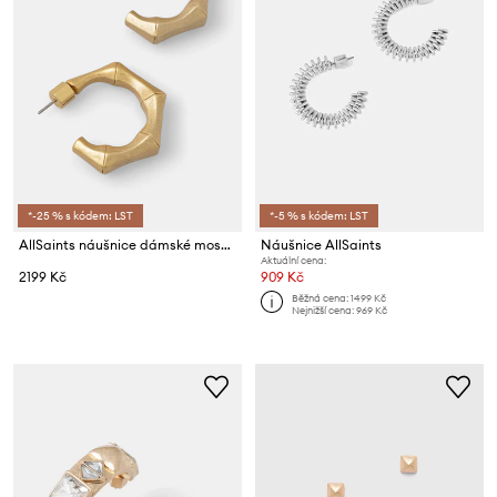
*-25 % s kódem: LST
*-5 % s kódem: LST
AllSaints náušnice dámské mosazné
Náušnice AllSaints
Aktuální cena:
2199 Kč
909 Kč
Běžná cena:
1499 Kč
Nejnižší cena:
969 Kč