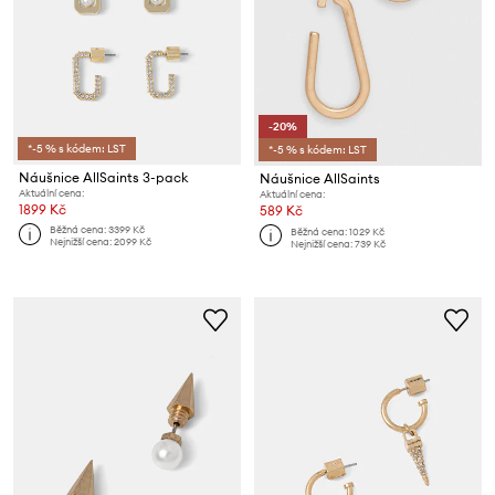
-20%
*-5 % s kódem: LST
*-5 % s kódem: LST
Náušnice AllSaints 3-pack
Náušnice AllSaints
Aktuální cena:
Aktuální cena:
1899 Kč
589 Kč
Běžná cena:
3399 Kč
Běžná cena:
1029 Kč
Nejnižší cena:
2099 Kč
Nejnižší cena:
739 Kč