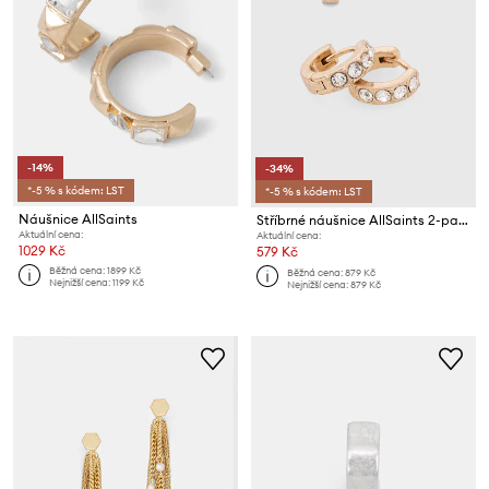
-14%
-34%
*-5 % s kódem: LST
*-5 % s kódem: LST
Náušnice AllSaints
Stříbrné náušnice AllSaints 2-pack
Aktuální cena:
Aktuální cena:
1029 Kč
579 Kč
Běžná cena:
1899 Kč
Běžná cena:
879 Kč
Nejnižší cena:
1199 Kč
Nejnižší cena:
879 Kč