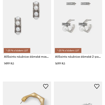
*-25 % s kódem: LST
*-25 % s kódem: LST
AllSaints náušnice dámské mosazné s kubickým zirkonem
AllSaints náušnice dámské 2-pack
1499 Kč
1699 Kč