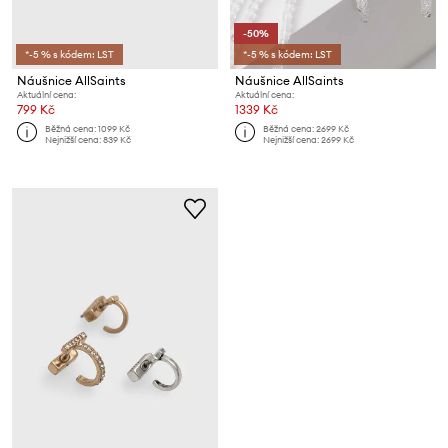
-50%
*-5 % s kódem: LST
*-5 % s kódem: LST
Náušnice AllSaints
Náušnice AllSaints
Aktuální cena:
Aktuální cena:
799 Kč
1339 Kč
Běžná cena:
1099 Kč
Běžná cena:
2699 Kč
Nejnižší cena:
839 Kč
Nejnižší cena:
2699 Kč