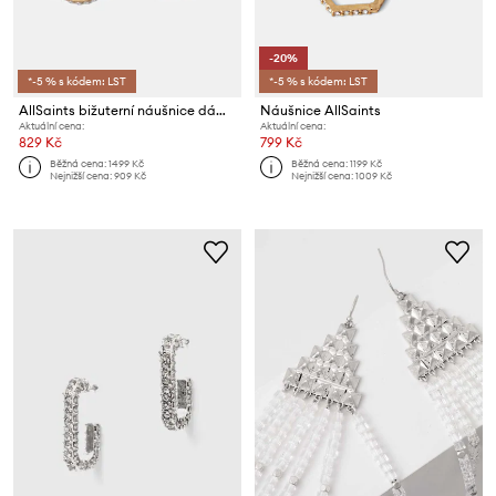
-20%
*-5 % s kódem: LST
*-5 % s kódem: LST
AllSaints bižuterní náušnice dámské kovové 2-pack
Náušnice AllSaints
Aktuální cena:
Aktuální cena:
829 Kč
799 Kč
Běžná cena:
1499 Kč
Běžná cena:
1199 Kč
Nejnižší cena:
909 Kč
Nejnižší cena:
1009 Kč