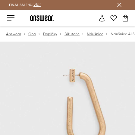
FINAL SALE %!
VÍCE
Ušetřete s Answear Club
Answear
Ona
Doplňky
Bižuterie
Náušnice
Náušnice AllS