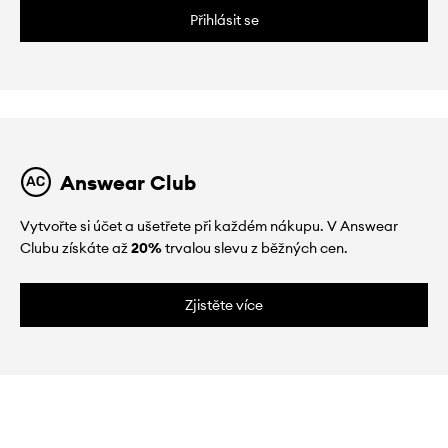
Přihlásit se
Answear Club
Vytvořte si účet a ušetřete při každém nákupu. V Answear
Clubu získáte až
20%
trvalou slevu z běžných cen.
Zjistěte více