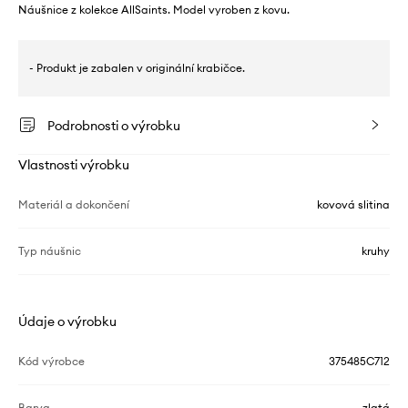
Náušnice z kolekce AllSaints. Model vyroben z kovu.
- Produkt je zabalen v originální krabičce.
Podrobnosti o výrobku
Vlastnosti výrobku
Materiál a dokončení
kovová slitina
Typ náušnic
kruhy
Údaje o výrobku
Kód výrobce
375485C712
Barva
zlatá