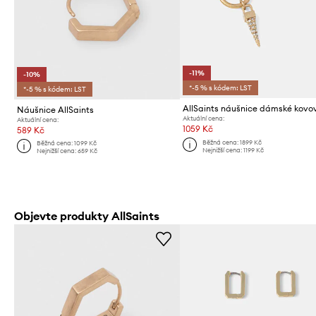
-11%
-10%
*-5 % s kódem: LST
*-5 % s kódem: LST
AllSaints náušnice dámské kovo
Náušnice AllSaints
Aktuální cena:
Aktuální cena:
1059 Kč
589 Kč
Běžná cena:
1899 Kč
Běžná cena:
1099 Kč
Nejnižší cena:
1199 Kč
Nejnižší cena:
659 Kč
Objevte produkty AllSaints