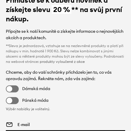
získejte slevu
20 %
** na svůj první
nákup.
Připojte se k naší komunitě a získejte informace o nejnovějších
akcích a produktech.
**Sleva je jednorázová, vztahuje se na nezlevněné produkty a platí při
nákupu v min. hodnotě 1 900 Kč. Slevu nelze kombinovat s jinými
akcemi a některé produkty mohou být ze slevy vyloučeny. Podrobnosti
na webové stránce:
produkty vyloučené z akce
Chceme, aby do vaší schránky přicházelo jen to, co vás
opravdu zajímá. Řekněte nám, zda vás zajímá:
Dámská móda
Pánská móda
Výběr nabídky je volitelný.