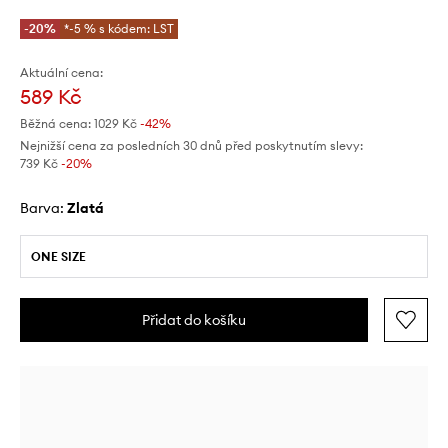
-20%
*-5 % s kódem: LST
Aktuální cena:
589 Kč
Běžná cena:
1029 Kč
-42%
Nejnižší cena za posledních 30 dnů před poskytnutím slevy:
739 Kč
 -20%
Barva:
zlatá
ONE SIZE
Přidat do košíku