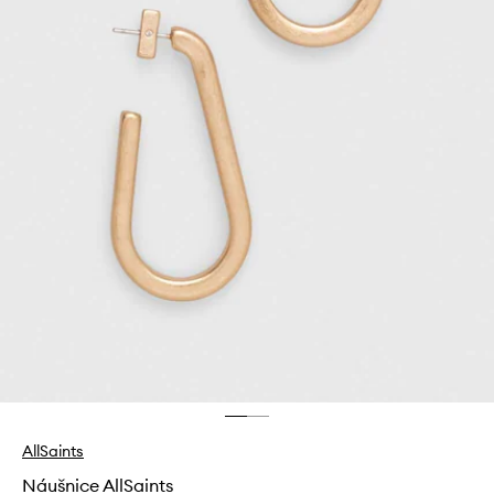
AllSaints
Náušnice AllSaints