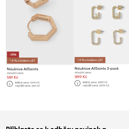
-10%
*-5 % s kódem: LST
*-5 % s kódem: LST
Náušnice AllSaints 3-pack
Náušnice AllSaints
Aktuální cena:
Aktuální cena:
1899 Kč
589 Kč
Běžná cena:
3399 Kč
Běžná cena:
1099 Kč
Nejnižší cena:
2099 Kč
Nejnižší cena:
659 Kč
Přihlaste se k odběru novinek a