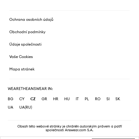
Ochrana osobních údajů
Obchodní podmínky
Údaje společnosti
Vaše Cookies
Mapa stránek
WEARETHEANSWEAR IN:
BG
CY
CZ
GR
HR
HU
IT
PL
RO
SI
SK
UA
UA(RU)
Obsah této webové stránky je chráněn autorským právem a patří
společnosti Answear.com S.A.