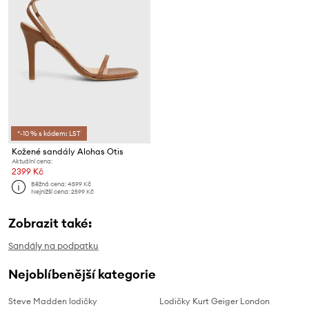
*-10 % s kódem: LST
Kožené sandály Alohas Otis
Aktuální cena:
2399 Kč
Běžná cena:
4599 Kč
Nejnižší cena:
2599 Kč
Zobrazit také:
Sandály na podpatku
Nejoblíbenější kategorie
Steve Madden lodičky
Lodičky Kurt Geiger London