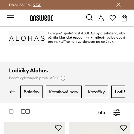
FINAL SALE %!
VÍCE
Ušetřete s Answear Club
Havajská společnost ALOHAS byla založena, aby
oživila klasické espadrilky – nejlepší volbu obuvi
pro ty, kteří se honí za sluncem po celý rok.
Lodičky Alohas
Počet vybraných produktů: 7
baleríny
kotníkové boty
kozačky
lodičky
Filtr