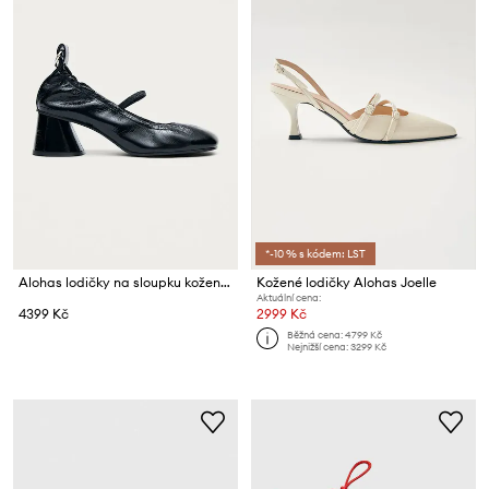
*-10 % s kódem: LST
Alohas lodičky na sloupku kožené Rhiane
Kožené lodičky Alohas Joelle
Aktuální cena:
4399 Kč
2999 Kč
Běžná cena:
4799 Kč
Nejnižší cena:
3299 Kč