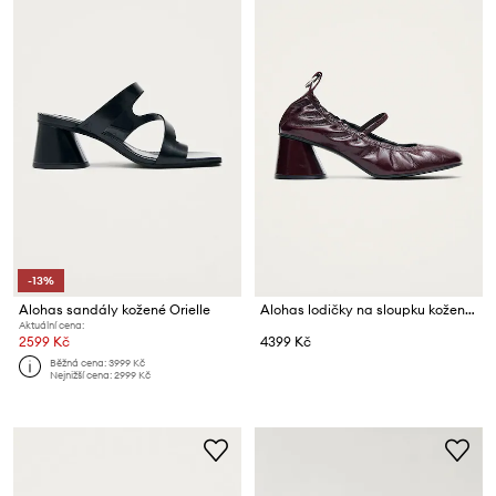
-13%
Alohas sandály kožené Orielle
Alohas lodičky na sloupku kožené Rhiane
Aktuální cena:
2599 Kč
4399 Kč
Běžná cena:
3999 Kč
Nejnižší cena:
2999 Kč