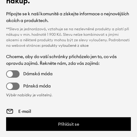
nákup.
Připojte se k naší komunitě a získejte informace o nejnovějších
akcích a produktech.
**Sleva je jednorázová, vztahuje se na nezlevněné produkty a platí při
nákupu v min. hodnotě 1 900 Kč. Slevu nelze kombinovat s jinými
akcemi a některé produkty mohou být ze slevy vyloučeny. Podrobnosti
na webové stránce:
produkty vyloučené z akce
Chceme, aby do vaší schránky přicházelo jen to, co vás
opravdu zajímá. Řekněte nám, zda vás zajímá:
Dámská móda
Pánská móda
Výběr nabídky je volitelný.
Přihlásit se