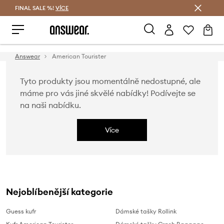
FINAL SALE %!
VÍCE
Ušetřete s Answear Club
Answear
American Tourister
Tyto produkty jsou momentálně nedostupné, ale
máme pro vás jiné skvělé nabídky! Podívejte se
na naši nabídku.
Více
Nejoblíbenější kategorie
Guess kufr
Dámské tašky Rollink