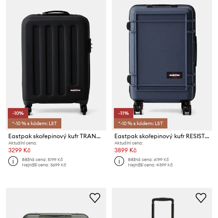
-10%
-11%
*-10 % s kódem: LST
*-10 % s kódem: LST
Eastpak skořepinový kufr TRANZSHELL S
Eastpak skořepinový kufr RESIST'R ZIP CABIN
Aktuální cena:
Aktuální cena:
3299 Kč
3899 Kč
Běžná cena:
5199 Kč
Běžná cena:
6199 Kč
Nejnižší cena:
3699 Kč
Nejnižší cena:
4399 Kč