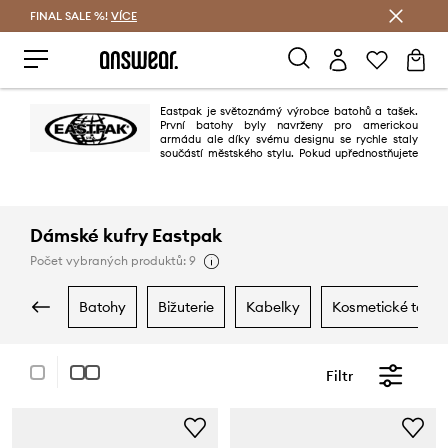
FINAL SALE %!
VÍCE
Ušetřete s Answear Club
Eastpak je světoznámý výrobce batohů a tašek.
První batohy byly navrženy pro americkou
armádu ale díky svému designu se rychle staly
součástí městského stylu. Pokud upřednostňujete
pohodlí a ležérnost, tak je značka Eastpak právě pro Vás.
Dámské kufry Eastpak
Počet vybraných produktů: 9
batohy
bižuterie
kabelky
kosmetické tašky
Filtr