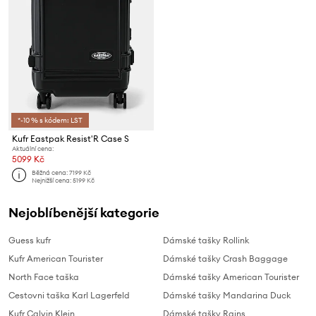
*-10 % s kódem: LST
Kufr Eastpak Resist'R Case S
Aktuální cena:
5099 Kč
Běžná cena:
7199 Kč
Nejnižší cena:
5199 Kč
Nejoblíbenější kategorie
Guess kufr
Dámské tašky Rollink
Kufr American Tourister
Dámské tašky Crash Baggage
North Face taška
Dámské tašky American Tourister
Cestovni taška Karl Lagerfeld
Dámské tašky Mandarina Duck
Kufr Calvin Klein
Dámské tašky Rains