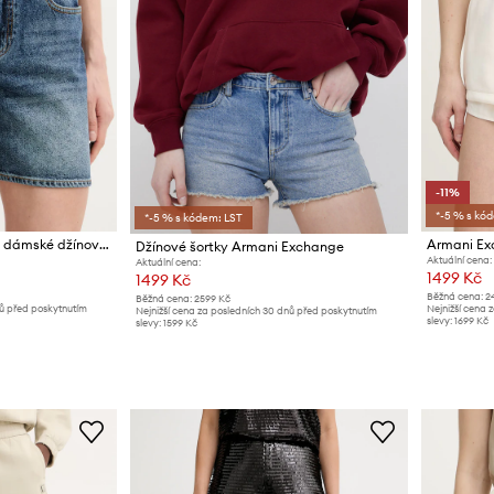
-11%
*-5 % s kó
*-5 % s kódem: LST
Armani Exchange šortky dámské džínové
Armani Ex
Džínové šortky Armani Exchange
Aktuální cena:
Aktuální cena:
1499 Kč
1499 Kč
Běžná cena:
2
Běžná cena:
2599 Kč
nů před poskytnutím
Nejnižší cena 
Nejnižší cena za posledních 30 dnů před poskytnutím
slevy:
1699 Kč
slevy:
1599 Kč