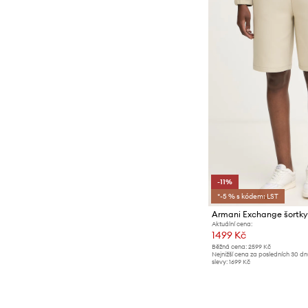
-11%
*-5 % s kódem: LST
Aktuální cena:
1499 Kč
Běžná cena:
2599 Kč
Nejnižší cena za posledních 30 d
slevy:
1699 Kč