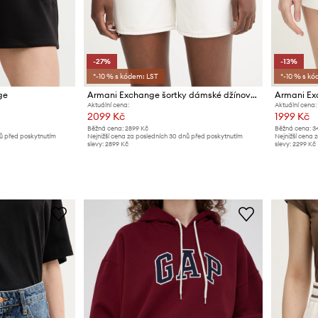
-27%
-13%
*-10 % s kódem: LST
*-10 % s kó
ge
Armani Exchange šortky dámské džínové
Armani Ex
Aktuální cena:
Aktuální cena:
2099 Kč
1999 Kč
Běžná cena:
2899 Kč
Běžná cena:
3
nů před poskytnutím
Nejnižší cena za posledních 30 dnů před poskytnutím
Nejnižší cena 
slevy:
2899 Kč
slevy:
2299 Kč