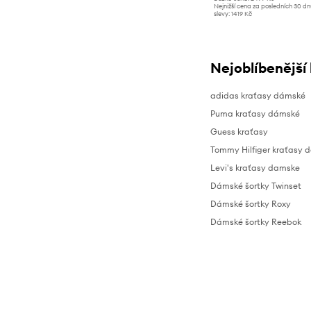
Nejnižší cena za posledních 30 d
slevy:
1419 Kč
Nejoblíbenější
adidas kraťasy dámské
Puma kraťasy dámské
Guess kraťasy
Tommy Hilfiger kraťasy 
Levi's kraťasy damske
Dámské šortky Twinset
Dámské šortky Roxy
Dámské šortky Reebok