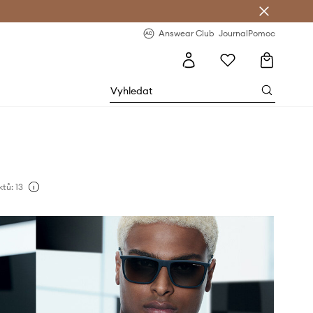
Answear Club
- 20 % na první objednávku
Answear Club
Journal
Pomoc
tů: 13