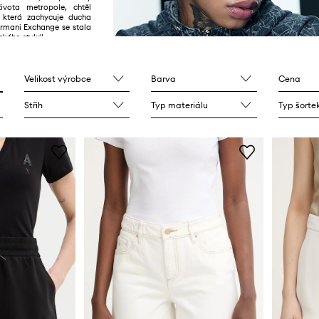
ivota metropole, chtěl
, která zachycuje ducha
rmani Exchange se stala
kého stylu".
Velikost výrobce
Barva
Cena
Střih
Typ materiálu
Typ šorte