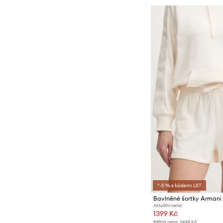
*-5 % s kódem: LST
Bavlněné šortky Arman
Aktuální cena:
1399 Kč
Běžná cena:
2499 Kč