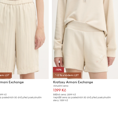
-10%
dem: LST
*-5 % s kódem: LST
rmani Exchange
Kraťasy Armani Exchange
Aktuální cena:
1399 Kč
899 Kč
Běžná cena:
2599 Kč
za posledních 30 dnů před poskytnutím
Nejnižší cena za posledních 30 dnů před poskytnutím
slevy:
1559 Kč