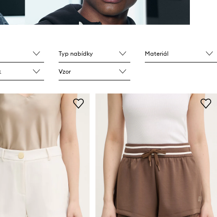
Typ nabídky
Materiál
k
Vzor