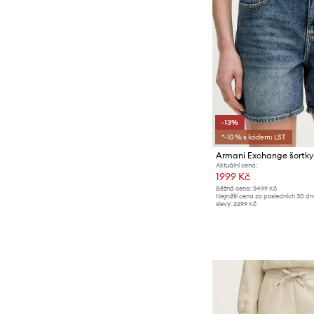
-13%
*-10 % s kódem: LST
Aktuální cena:
1999 Kč
Běžná cena:
3499 Kč
Nejnižší cena za posledních 30 d
slevy:
2299 Kč