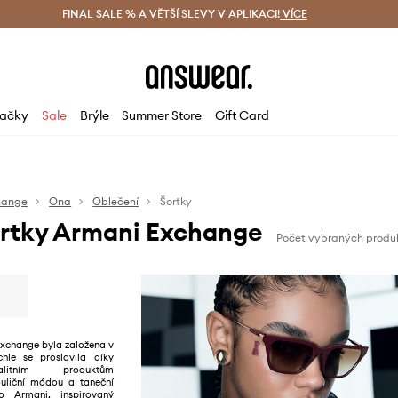
ácení zdarma (od 1800 Kč)
FINAL SALE % A VĚTŠÍ SLEVY V APLIKACI!
Doručení i do 24 h
VÍCE
Ušetřete s 
ačky
Sale
Brýle
Summer Store
Gift Card
hange
Ona
Oblečení
Šortky
rtky Armani Exchange
Počet vybraných produk
xchange byla založena v
hle se proslavila díky
litním produktům
uliční módou a taneční
o Armani, inspirovaný