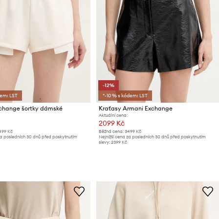
-12%
dem: LST
*-10 % s kódem: LST
change šortky dámské
Kraťasy Armani Exchange
Aktuální cena:
2099 Kč
499 Kč
Běžná cena:
3499 Kč
za posledních 30 dnů před poskytnutím
Nejnižší cena za posledních 30 dnů před poskytnutím
slevy:
2399 Kč