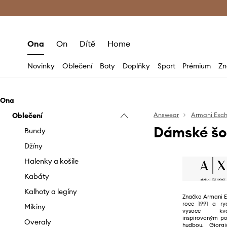
Premium Fashion Benefits
Doručení a vr
Ona
On
Dítě
Home
Novinky
Oblečení
Boty
Doplňky
Sport
Prémium
Zn
Ona
Oblečení
Answear
Armani Exc
Dámské šo
Bundy
Džíny
Halenky a košile
Kabáty
Kalhoty a legíny
Značka Armani E
roce 1991 a ryc
Mikiny
vysoce kva
inspirovaným po
Overaly
hudbou. Giorgi