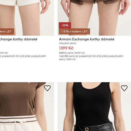
-12%
dem: LST
*-5 % s kódem: LST
change šortky dámské
Armani Exchange šortky dámské
Aktuální cena:
1399 Kč
499 Kč
Běžná cena:
2499 Kč
za posledních 30 dnů před poskytnutím
Nejnižší cena za posledních 30 dnů před poskytnutím
slevy:
1599 Kč