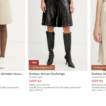
-10%
*-10 % s kódem: LST
*-5 % s kó
Armani Exchange šortky dámské s bavlnou
Kraťasy Armani Exchange
Kraťasy A
Aktuální cena:
Aktuální cena:
2699 Kč
1599 Kč
Běžná cena:
5499 Kč
Běžná cena:
2
nů před poskytnutím
Nejnižší cena za posledních 30 dnů před poskytnutím
Nejnižší cena 
slevy:
2999 Kč
slevy:
1649 Kč