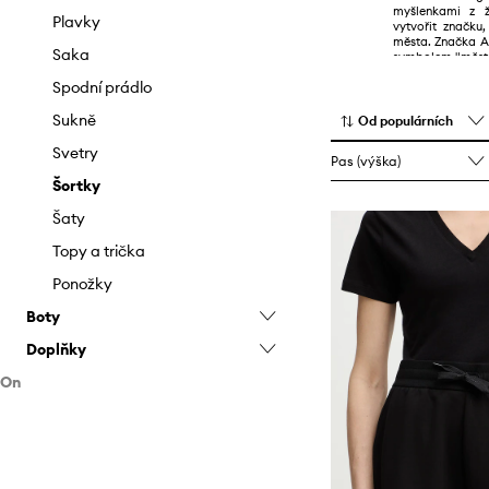
myšlenkami z ž
Plavky
vytvořit značku
města. Značka A
Saka
symbolem "městs
Spodní prádlo
Sukně
Od populárních
Svetry
Pas (výška)
Šortky
Šaty
Topy a trička
Ponožky
Boty
Doplňky
Baleríny
On
Kotníkové boty
Batohy
Oblečení
Kozačky
Brýle
Boty
Mokasíny a polobotky
Čepice a klobouky
Bundy
Doplňky
Papuče
Hodinky
Džíny
Kotníkové boty