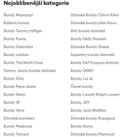
Nejoblíbenější kategorie
Bundy Napapijri
Dámske Bundy Calvin Klein
Kožená bunda
Dámské bundy přes hlavu
Bundy Tommy Hilfiger
Bílá bunda dámská
Bundy Puma
Bundy Helly Hansen
Bundy Columbia
Dámske Bundy Guess
Bundy adidas
Superdry bunda dámská
Bundy The North Face
Bundy EA7 Emporio Armani
Tommy Jeans bunda dámská
Bundy DKNY
Bundy Only
Bundy Liu Jo
Bundy Pepe Jeans
Černé bundy
Bundy Geox
Bundy Lauren Ralph Lauren
Bundy 4F
Bundy JDY
Bundy Vans
Bundy Jack Wolfskin
Dámské bombery
Dámské bundy Rossignol
Bundy Medicine
Bundy Rains
Bundy Twinset
Dámské bundy Mammut