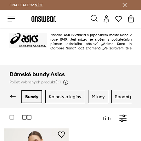
FINAL SALE %!
VÍCE
Ušetřete s Answear Club
Značka ASICS vznikla v japonském městě Kobe v
roce 1949. Její název je složen z počátečních
písmen latinského přísloví „Anima Sana In
Corpore Sano”, což znamená „Ve zdravém těle
zdravý duch”. Filozofie značky je založena na tvrzení, že sport je nejlepším
lékem na zdravý a šťastný život. Novodobý design, výjimečná kvalita a
užitná hodnota společně s novými technologiemi.
Dámské bundy Asics
Počet vybraných produktů: 1
bundy
kalhoty a legíny
mikiny
spodní prád
Filtr