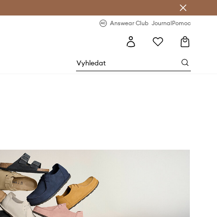
Answear Club
- 20 % na první objednávku
Answear Club
Journal
Pomoc