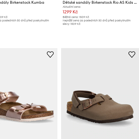
ndály Birkenstock Kumba
Dětské sandály Birkenstock Rio AS Kids AS Kids
Aktuální cena:
1299 Kč
509 Kč
Běžná cena:
1509 Kč
za posledních 30 dnů před poskytnutím
Nejnižší cena za posledních 30 dnů před poskytnutím
slevy:
1509 Kč