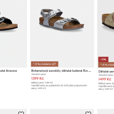
-11%
*-5 % s kódem: LST
*-5 % s kó
tské Arizona
Birkenstock sandály dětské kožené Rio AS Kids Flowers
Aktuální cena:
Aktuální cena:
1399 Kč
1499 Kč
Běžná cena:
1789 Kč
Běžná cena:
2
Nejnižší cena za posledních 30 dnů před poskytnutím
Nejnižší cena 
slevy:
1499 Kč
slevy:
1699 Kč