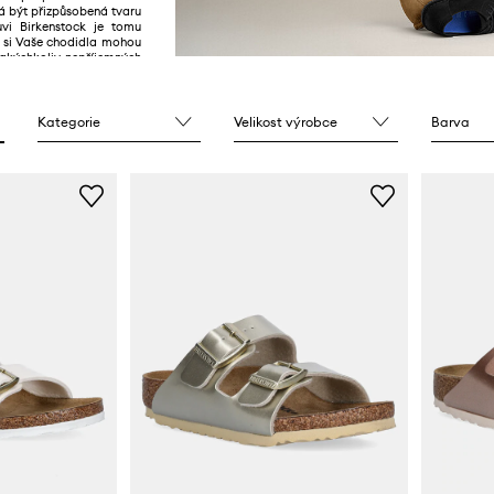
á být přizpůsobená tvaru
vi Birkenstock je tomu
o si Vaše chodidla mohou
 jakýchkoliv nepříjemných
e se!
Kategorie
Velikost výrobce
Barva