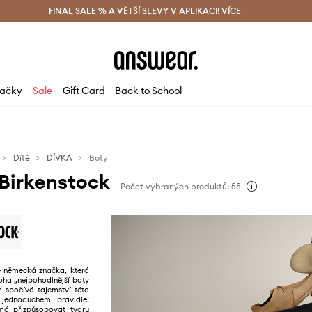
ácení zdarma (od 1800 Kč)
FINAL SALE % A VĚTŠÍ SLEVY V APLIKACI!
Doručení i do 24 h
VÍCE
Ušetřete s 
ačky
Sale
Gift Card
Back to School
Dítě
DÍVKA
Boty
 Birkenstock
Počet vybraných produktů: 55
 německá značka, která
oha „nejpohodlnější boty
m spočívá tajemství této
 jednoduchém pravidle:
má přizpůsobovat tvaru