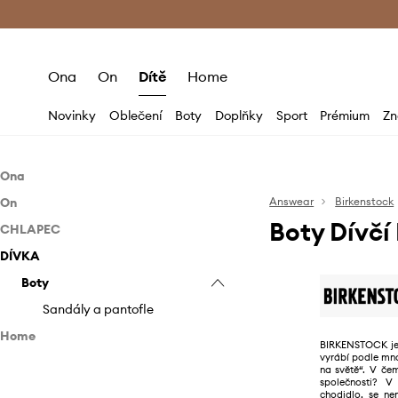
Premium Fashion Benefits
Doručení a vr
Ona
On
Dítě
Home
Novinky
Oblečení
Boty
Doplňky
Sport
Prémium
Zn
Ona
On
Boty
Answear
Birkenstock
Boty Dívčí
CHLAPEC
Boty
Baleríny
DÍVKA
Boty
Kotníkové boty
Kotníkové boty
Boty
Mokasíny a polobotky
Mokasíny a polobotky
Sandály a pantofle
Papuče
Papuče
Sandály a pantofle
Home
Sandály a pantofle
Sandály a pantofle
BIRKENSTOCK je
vyrábí podle mn
Home SPA
Sneakers boty
Sneakers boty
na světě“. V če
společnosti? V
Kosmetické výrobky
chodidlo, se ne