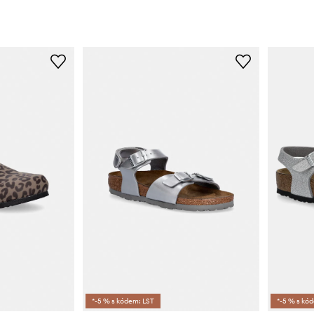
*-5 % s kódem: LST
*-5 % s kó