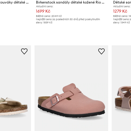
Birkenstock pantofle nazouváky dětské Boston
Birkenstock sandály dětské kožené Rio AS Kids Flowers
Dětské sa
Aktuální cena:
Aktuální cena:
1699 Kč
1279 Kč
Běžná cena:
2049 Kč
Běžná cena:
1
Nejnižší cena za posledních 30 dnů před poskytnutím
Nejnižší cena 
slevy:
1839 Kč
slevy:
1349 Kč