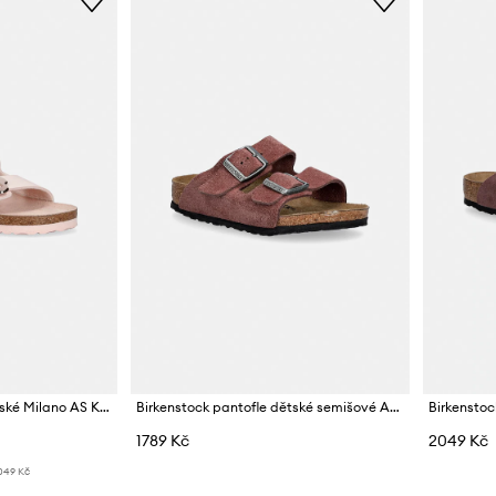
Birkenstock sandály dětské Milano AS Kids Flower
Birkenstock pantofle dětské semišové Arizona
1789 Kč
2049 Kč
049 Kč