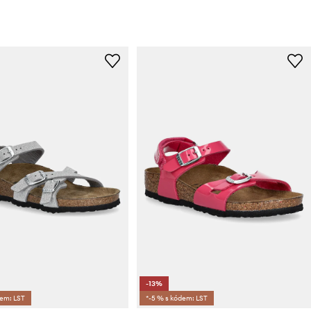
-13%
dem: LST
*-5 % s kódem: LST