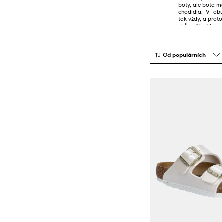
boty, ale bota m
chodidla. V obu
tak vždy, a prot
chůzi užívat bez
efektů. Přesvědčt
Od populárních