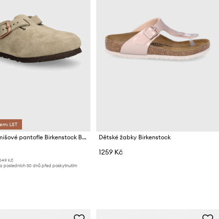
dem: LST
Dětské semišové pantofle Birkenstock Boston
Dětské žabky Birkenstock
1259 Kč
049 Kč
za posledních 30 dnů před poskytnutím