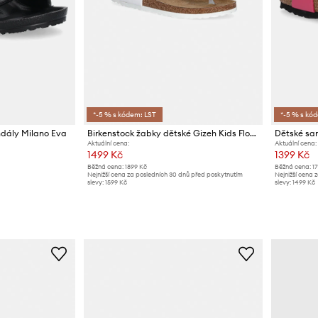
*-5 % s kódem: LST
*-5 % s kó
ndály Milano Eva
Birkenstock žabky dětské Gizeh Kids Flowers BF
Aktuální cena:
Aktuální cena:
1499 Kč
1399 Kč
Běžná cena:
1899 Kč
Běžná cena:
1
Nejnižší cena za posledních 30 dnů před poskytnutím
Nejnižší cena 
slevy:
1599 Kč
slevy:
1499 Kč