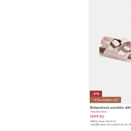
-21%
*-5 % s kódem: LST
Aktuální cena:
1599 Kč
Běžná cena:
2049 Kč
Nejnižší cena od uvedení na trh:
2