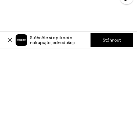
Stáhněte si aplikaci a
Stáhnout
nakupujte jednodušeji
Přihlaste se k odběru novinek a
získejte slevu
20 %
** na svůj první
nákup.