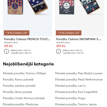
*-5 % s kódem: LST
*-5 % s kódem: LST
Ponožky Cabaia FRENCH TOUCH 3-pack
Ponožky Cabaia SNOWMAN 3-pack
Aktuální cena:
Aktuální cena:
319 Kč
399 Kč
Běžná cena:
469 Kč
Běžná cena:
589 Kč
Nejnižší cena:
339 Kč
Nejnižší cena:
429 Kč
Nejoblíbenější kategorie
Pánské ponožky Tommy Hilfiger
Pánské ponožky Polo Ralph Lauren
Ponožky Puma pánské
Pánské ponožky Peak Performance
Ponožky adidas pánské
Pánské ponožky Levi's
Ponožky Vans panske
Pánské ponožky Karl Lagerfeld
Ponožky Under Armour pánské
Pánské ponožky Hugo
Pánské ponožky Medicine
Pánské ponožky Tommy Jeans