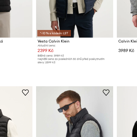
*-10 % s kódem: LST
ká
Vesta Calvin Klein
Calvin Kle
Aktuální cena:
2399 Kč
3989 Kč
Běžná cena:
3989 Kč
Nejnižší cena za posledních 30 dnů před poskytnutím
slevy:
2599 Kč