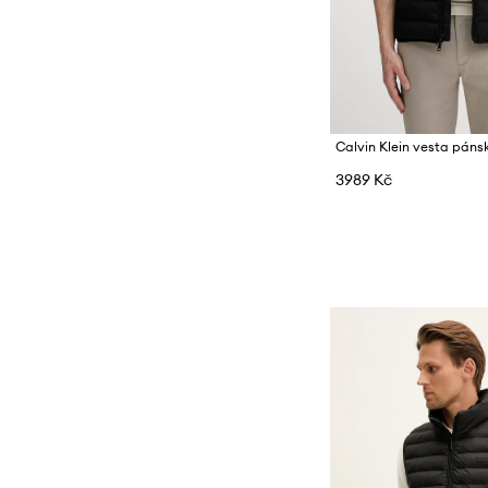
Obaly a pouzdra
Pásky
Peněženky
Rukavice
Calvin Klein vesta páns
Šály a šátky
3989 Kč
Tašky a kufry