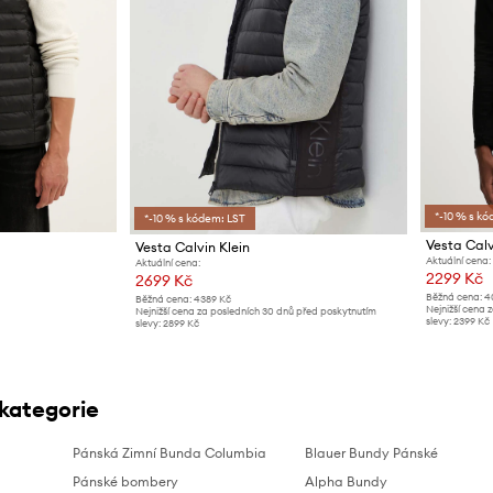
*-10 % s kó
*-10 % s kódem: LST
Vesta Calv
Vesta Calvin Klein
Aktuální cena:
Aktuální cena:
2299 Kč
2699 Kč
Běžná cena:
4
Běžná cena:
4389 Kč
Nejnižší cena 
Nejnižší cena za posledních 30 dnů před poskytnutím
slevy:
2399 Kč
slevy:
2899 Kč
 kategorie
Pánská Zimní Bunda Columbia
Blauer Bundy Pánské
Pánské bombery
Alpha Bundy