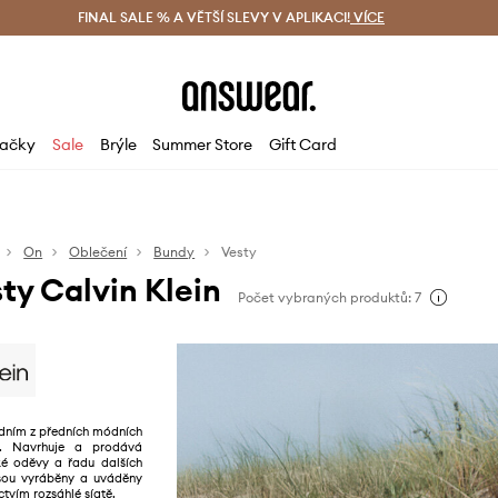
ácení zdarma (od 1800 Kč)
FINAL SALE % A VĚTŠÍ SLEVY V APLIKACI!
Doručení i do 24 h
VÍCE
Ušetřete s 
ačky
Sale
Brýle
Summer Store
Gift Card
On
Oblečení
Bundy
Vesty
ty Calvin Klein
Počet vybraných produktů: 7
jedním z předních módních
ě. Navrhuje a prodává
é oděvy a řadu dalších
jsou vyráběny a uváděny
ctvím rozsáhlé síatě.