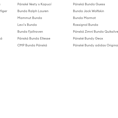
á
Pánské Vesty s Kapucí
Pánská Bunda Guess
figer
Bunda Ralph Lauren
Bunda Jack Wolfskin
Mammut Bunda
Bunda Marmot
Levi's Bunda
Rossignol Bunda
Bunda Fjallraven
Pánská Zimní Bunda Quiksilve
ká
Pánská Bunda Ellesse
Pánské Bundy Geox
CMP Bunda Pánská
Pánské Bundy adidas Origina