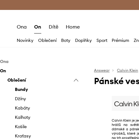
Premium Fashion Benefits
Doručení a vr
Ona
On
Dítě
Home
Novinky
Oblečení
Boty
Doplňky
Sport
Prémium
Zn
Ona
On
Oblečení
Answear
Calvin Klein
Pánské ves
Boty
Oblečení
Bundy
Doplňky
Džíny
Baleríny
Bundy
Halenky a košile
Espadrilky
Batohy
Džíny
Kabáty
Holínky
Bižuterie
Kabáty
Kalhoty a legíny
Kotníkové boty
Čepice a klobouky
Kalhoty
Calvin Klein je 
hráčů na svět
Mikiny
Kozačky
Hodinky
Košile
dámské a pánsk
výrobků, které 
Overaly
Lodičky
Kabelky
Kraťasy
na trh prostředni