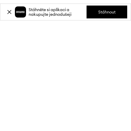
Stáhněte si aplikaci a
Stáhnout
nakupujte jednodušeji
Přihlaste se k odběru novinek a
získejte slevu
20 %
** na svůj první
nákup.
Připojte se k naší komunitě a získejte informace o nejnovějších
akcích a produktech.
**Sleva je jednorázová, vztahuje se na nezlevněné produkty a platí při