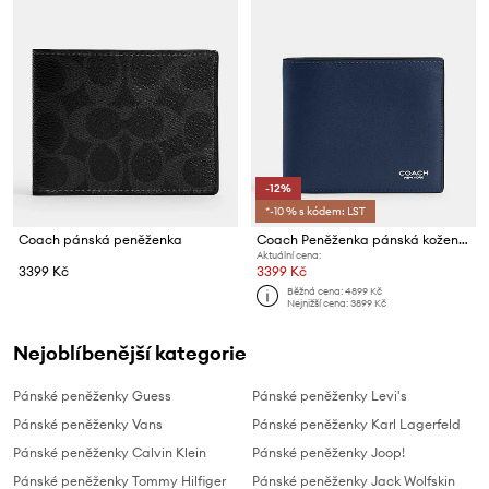
-12%
*-10 % s kódem: LST
Coach pánská peněženka
Coach Peněženka pánská kožená
Aktuální cena:
3399 Kč
3399 Kč
Běžná cena:
4899 Kč
Nejnižší cena:
3899 Kč
Nejoblíbenější kategorie
Pánské peněženky Guess
Pánské peněženky Levi's
Pánské peněženky Vans
Pánské peněženky Karl Lagerfeld
Pánské peněženky Calvin Klein
Pánské peněženky Joop!
Pánské peněženky Tommy Hilfiger
Pánské peněženky Jack Wolfskin