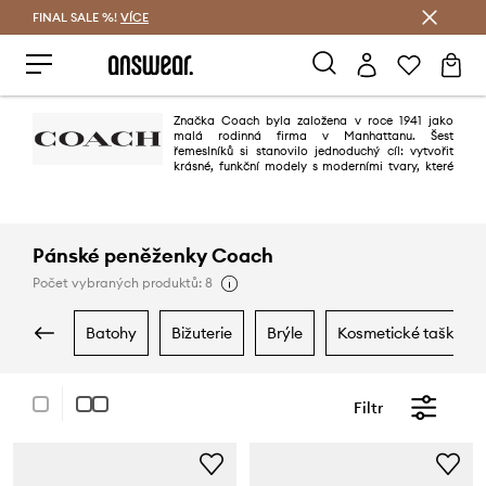
FINAL SALE %!
VÍCE
Ušetřete s Answear Club
Značka Coach byla založena v roce 1941 jako
malá rodinná firma v Manhattanu. Šest
řemeslníků si stanovilo jednoduchý cíl: vytvořit
krásné, funkční modely s moderními tvary, které
by byly vyrobeny z nejlepší přírodní kůže. Dnes CoachHorse and Carriage
představuje tradici dokonalého zpracování. Coach si stále vybírá pro
všechny své výrobky pouze nejkvalitnější přírodní kůži. Značka dbá o
vysokou kvalitu kožených tašek a doplňků, které jsou vyráběny ručně.
Pánské peněženky Coach
Počet vybraných produktů: 8
batohy
bižuterie
brýle
kosmetické tašky
Filtr