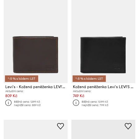
*-5 % s kódem: LST
*-5 % s kódem: LST
Levi's - Kožená peněženka LEVI'S CASUAL CLASSICS HUNTE COIN BIFOLD
Kožená peněženka Levi's LEVI'S CASUAL CLASSICS HUNTE COIN BIFOLD
Aktuální cena:
Aktuální cena:
809 Kč
749 Kč
Běžná cena:
1299 Kč
Běžná cena:
1099 Kč
Nejnižší cena:
859 Kč
Nejnižší cena:
799 Kč