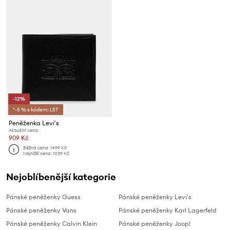
-12%
*-5 % s kódem: LST
Peněženka Levi's
Aktuální cena:
909 Kč
Běžná cena:
1499 Kč
Nejnižší cena:
1039 Kč
Nejoblíbenější kategorie
Pánské peněženky Guess
Pánské peněženky Levi's
Pánské peněženky Vans
Pánské peněženky Karl Lagerfeld
Pánské peněženky Calvin Klein
Pánské peněženky Joop!