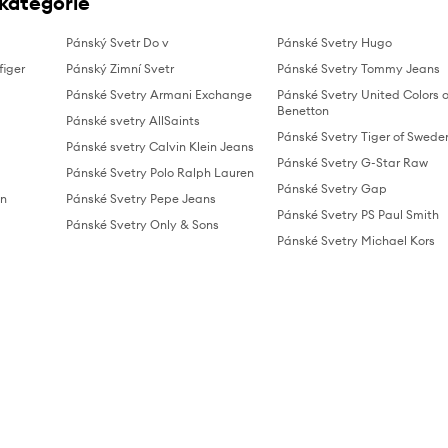
 kategorie
Pánský Svetr Do v
Pánské Svetry Hugo
figer
Pánský Zimní Svetr
Pánské Svetry Tommy Jeans
Pánské Svetry Armani Exchange
Pánské Svetry United Colors o
Benetton
Pánské svetry AllSaints
Pánské Svetry Tiger of Swede
Pánské svetry Calvin Klein Jeans
Pánské Svetry G-Star Raw
Pánské Svetry Polo Ralph Lauren
Pánské Svetry Gap
in
Pánské Svetry Pepe Jeans
Pánské Svetry PS Paul Smith
Pánské Svetry Only & Sons
Pánské Svetry Michael Kors