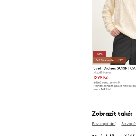
-13%
*-5 % s kódem: LST
Svetr Dickies SCRIPT C
Aktuální cena:
1299 Kč
Běžná cena:
2599 Kč
Nejnižší cena za posledních 30 d
slevy:
1499 Kč
Zobrazit také:
Bez zapínání
Se zapí