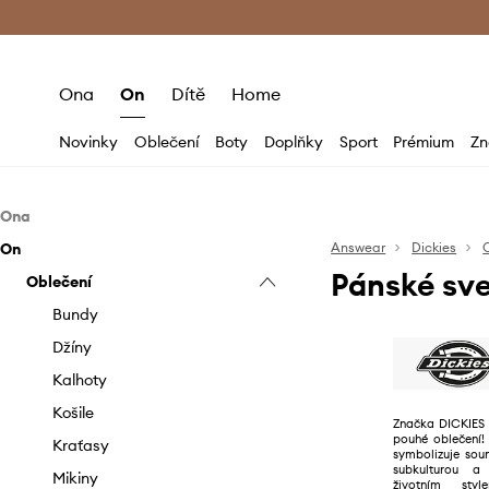
Premium Fashion Benefits
Doručení a vr
Ona
On
Dítě
Home
Novinky
Oblečení
Boty
Doplňky
Sport
Prémium
Zn
Ona
On
Oblečení
Answear
Dickies
Pánské sve
Doplňky
Oblečení
Bundy
Džíny
Batohy
Bundy
Halenky a košile
Čepice a klobouky
Džíny
Kalhoty a legíny
Kabelky
Kalhoty
Mikiny
Obaly a pouzdra
Košile
Značka DICKIES 
pouhé oblečení!
Sukně
Peněženky
Kraťasy
symbolizuje soun
subkulturou a
Svetry
Šály a šátky
Mikiny
životním styl