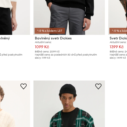
*-5 % s kódem: LST
*-5 % s kó
vlněný
Bavlněný svetr Dickies
Svetr Dick
Aktuální cena:
Aktuální cena:
1099 Kč
1399 Kč
Běžná cena:
2099 Kč
Běžná cena:
2
nů před poskytnutím
Nejnižší cena za posledních 30 dnů před poskytnutím
Nejnižší cena 
slevy:
1199 Kč
slevy:
1499 Kč