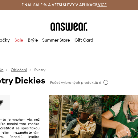
ácení zdarma (od 1800 Kč)
FINAL SALE % A VĚTŠÍ SLEVY V APLIKACI!
Doručení i do 24 h
VÍCE
Ušetřete s 
ačky
Sale
Brýle
Summer Store
Gift Card
On
Oblečení
Svetry
try Dickies
Počet vybraných produktů: 6
- to je mnohem víc, než
 Pro mnohé tato značka
áležitost se specifickou
 jejím nezaměnitelným
em. Pohodlí, kvalita