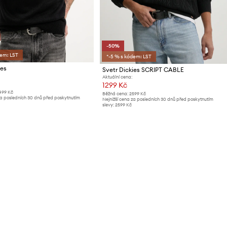
-50%
dem: LST
*-5 % s kódem: LST
ies
Svetr Dickies SCRIPT CABLE
Aktuální cena:
1299 Kč
499 Kč
Běžná cena:
2599 Kč
za posledních 30 dnů před poskytnutím
Nejnižší cena za posledních 30 dnů před poskytnutím
slevy:
2599 Kč