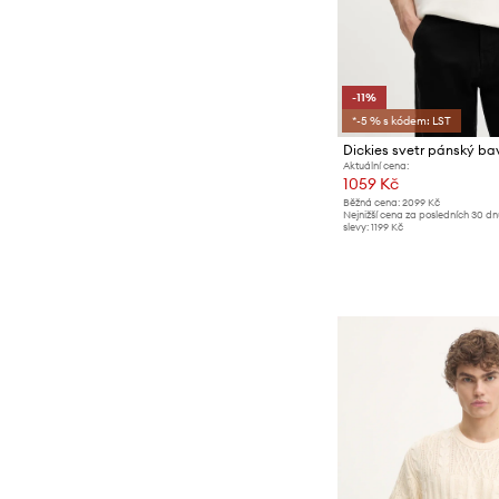
-11%
*-5 % s kódem: LST
Dickies svetr pánský ba
Aktuální cena:
1059 Kč
Běžná cena:
2099 Kč
Nejnižší cena za posledních 30 d
slevy:
1199 Kč