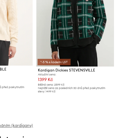
*-5 % s kódem: LST
ABLE
Kardigan Dickies STEVENSVILLE
Aktuální cena:
1399 Kč
Běžná cena:
2599 Kč
nů před poskytnutím
Nejnižší cena za posledních 30 dnů před poskytnutím
slevy:
1499 Kč
náním (kardigany)