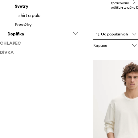
zpracování a 
Šortky
Tašky a kufry
Svetry
odlišuje značku 
Šaty
T-shirt a polo
Topy a trička
Ponožky
Doplňky
Ponožky
Od populárních
CHLAPEC
Batohy
Kapuce
DÍVKA
Doplňky
Čepice a klobouky
Doplňky
Ledvinky
Batohy
Obaly a pouzdra
Batohy
Pásky
Peněženky
Šály a šátky
Tašky a kufry