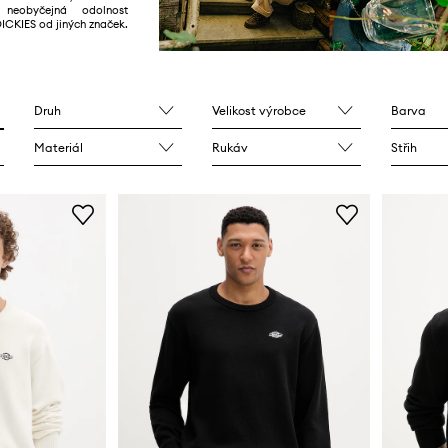
neobyčejná odolnost
DICKIES od jiných značek.
Druh
Velikost výrobce
Barva
Materiál
Rukáv
Střih