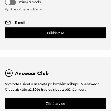
Pánská móda
Výběr nabídky je volitelný.
Přihlásit se
Answear Club
Vytvořte si účet a ušetřete při každém nákupu. V Answear
Clubu získáte až
20%
trvalou slevu z běžných cen.
Zjistěte více