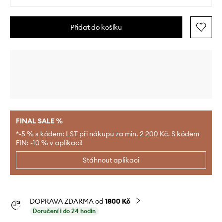
Přidat do košíku
FINAL SALE %
*-5 % s kódem: LST při nákupu za min. 2 200 Kč. S kódem
FIN: -10 % v aplikaci!
Stáhnout aplikaci
DOPRAVA ZDARMA od
1800 Kč
Doručení i do 24 hodin