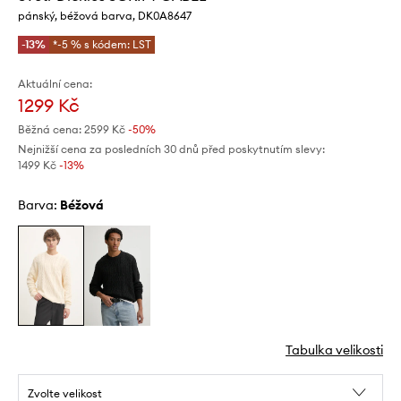
pánský, béžová barva, DK0A8647
-13%
*-5 % s kódem: LST
Aktuální cena:
1299 Kč
Běžná cena:
2599 Kč
-50%
Nejnižší cena za posledních 30 dnů před poskytnutím slevy:
1499 Kč
 -13%
Barva:
béžová
Tabulka velikosti
Zvolte velikost