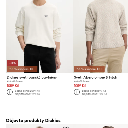
-11%
*-5 % s kódem: LST
*-5 % s kódem: LST
Dickies svetr pánský bavlněný
Svetr Abercrombie & Fitch
Aktuální cena:
Aktuální cena:
1059 Kč
1059 Kč
Běžná cena:
2099 Kč
Běžná cena:
1599 Kč
Nejnižší cena:
1199 Kč
Nejnižší cena:
1129 Kč
Objevte produkty Dickies