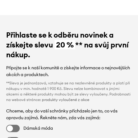
Přihlaste se k odběru novinek a
získejte slevu
20 %
** na svůj první
nákup.
Připojte se k naší komunitě a získejte informace o nejnovějších
akcích a produktech.
**Sleva je jednorázová, vztahuje se na nezlevněné produkty a platí při
nákupu v min. hodnotě 1 900 Kč. Slevu nelze kombinovat s jinými
akcemi a některé produkty mohou být ze slevy vyloučeny. Podrobnosti
na webové stránce:
produkty vyloučené z akce
Chceme, aby do vaší schránky přicházelo jen to, co vás
opravdu zajímá. Řekněte nám, zda vás zajímá:
Dámská móda