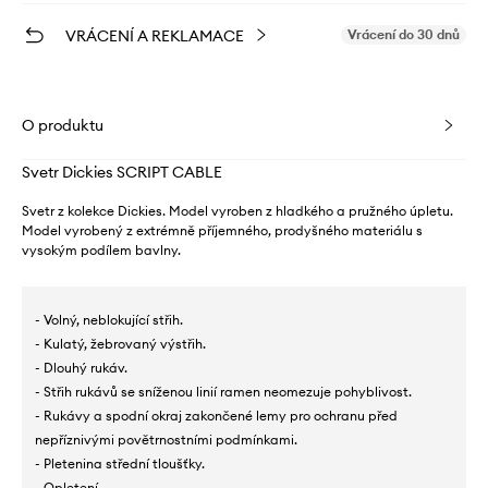
VRÁCENÍ A REKLAMACE
Vrácení do 30 dnů
O produktu
Svetr Dickies SCRIPT CABLE
Svetr z kolekce Dickies. Model vyroben z hladkého a pružného úpletu.
Model vyrobený z extrémně příjemného, ​​prodyšného materiálu s
vysokým podílem bavlny.
- Volný, neblokující střih.
- Kulatý, žebrovaný výstřih.
- Dlouhý rukáv.
- Střih rukávů se sníženou linií ramen neomezuje pohyblivost.
- Rukávy a spodní okraj zakončené lemy pro ochranu před
nepříznivými povětrnostními podmínkami.
- Pletenina střední tloušťky.
- Opletení.