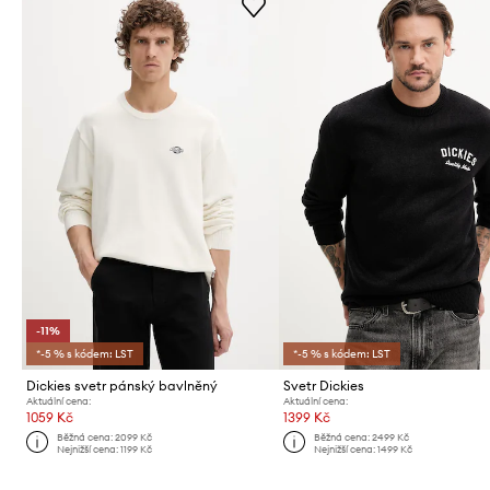
-11%
*-5 % s kódem: LST
*-5 % s kódem: LST
Dickies svetr pánský bavlněný
Svetr Dickies
Aktuální cena:
Aktuální cena:
1059 Kč
1399 Kč
Běžná cena:
2099 Kč
Běžná cena:
2499 Kč
Nejnižší cena:
1199 Kč
Nejnižší cena:
1499 Kč