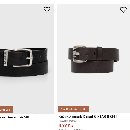
*-5 % s kódem: LST
dem: LST
Kožený pásek Diesel B-STAR II BELT
ek Diesel B-VISIBLE BELT
Aktuální cena:
1899 Kč