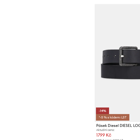
-14%
*-5 % s kódem: LST
Aktuální cena:
1799 Kč