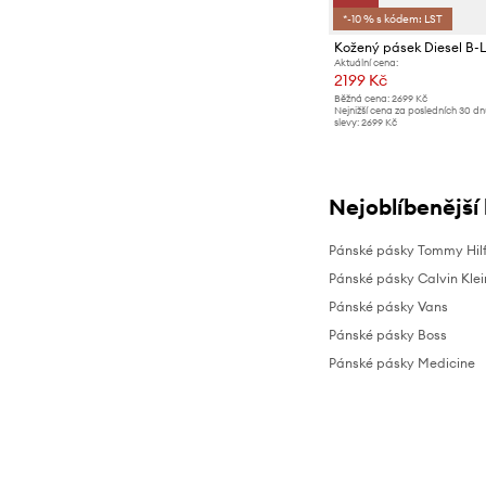
*-10 % s kódem: LST
Kožený pásek Diesel B-
Aktuální cena:
2199 Kč
Běžná cena:
2699 Kč
Nejnižší cena za posledních 30 d
slevy:
2699 Kč
Nejoblíbenější
Pánské pásky Tommy Hilf
Pánské pásky Calvin Klei
Pánské pásky Vans
Pánské pásky Boss
Pánské pásky Medicine