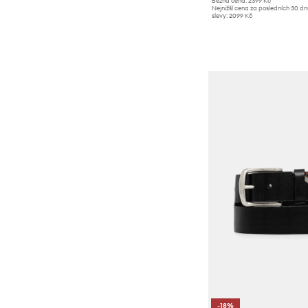
Běžná cena:
2399 Kč
Nejnižší cena za posledních 30 d
slevy:
2099 Kč
-18%