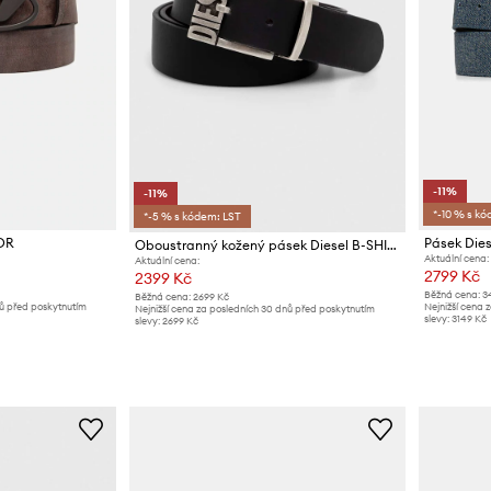
-11%
-11%
*-10 % s kó
*-5 % s kódem: LST
1DR
Pásek Die
Oboustranný kožený pásek Diesel B-SHIFT II BELT
Aktuální cena:
Aktuální cena:
2799 Kč
2399 Kč
Běžná cena:
3
Běžná cena:
2699 Kč
nů před poskytnutím
Nejnižší cena 
Nejnižší cena za posledních 30 dnů před poskytnutím
slevy:
3149 Kč
slevy:
2699 Kč