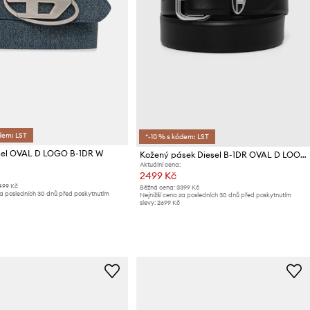
dem: LST
*-10 % s kódem: LST
sel OVAL D LOGO B-1DR W
Kožený pásek Diesel B-1DR OVAL D LOOP
Aktuální cena:
2499 Kč
499 Kč
Běžná cena:
3399 Kč
za posledních 30 dnů před poskytnutím
Nejnižší cena za posledních 30 dnů před poskytnutím
slevy:
2699 Kč