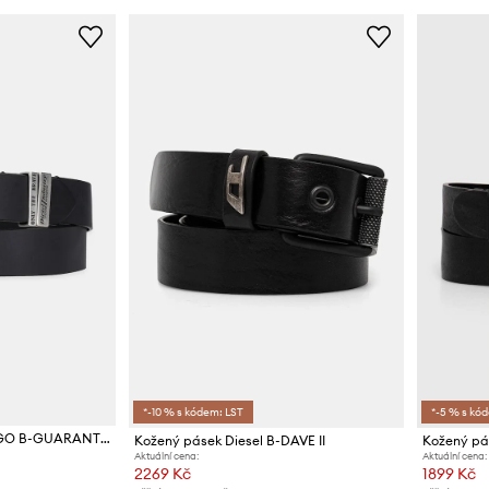
*-10 % s kódem: LST
*-5 % s kó
Pásek Diesel DIESEL LOGO B-GUARANTEE-A belt
Kožený pásek Diesel B-DAVE II
Kožený pás
Aktuální cena:
Aktuální cena:
2269 Kč
1899 Kč