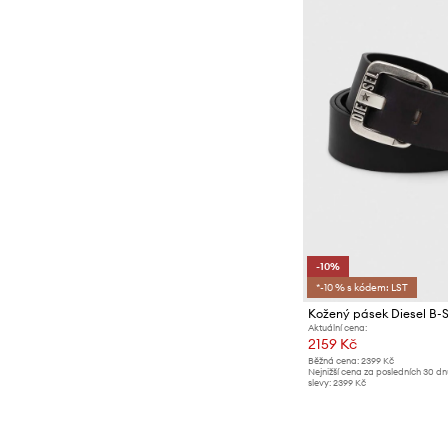
-10%
*-10 % s kódem: LST
Kožený pásek Diesel B-S
Aktuální cena:
2159 Kč
Běžná cena:
2399 Kč
Nejnižší cena za posledních 30 d
slevy:
2399 Kč