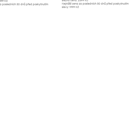
Běžná cena:
2399 Kč
399 Kč
Nejnižší cena za posledních 30 dnů před poskytnutím
za posledních 30 dnů před poskytnutím
slevy:
1999 Kč