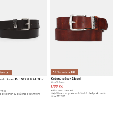
*-5 % s kódem: LST
dem: LST
Kožený pásek Diesel
sek Diesel B-BISCOTTO-LOOP
Aktuální cena:
1799 Kč
Běžná cena:
2399 Kč
799 Kč
Nejnižší cena za posledních 30 dnů před poskytnutím
za posledních 30 dnů před poskytnutím
slevy:
1899 Kč