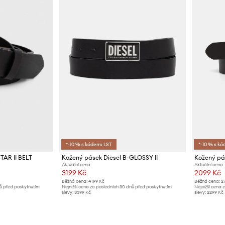
*-10 % s kódem: LST
*-10 % s kó
TAR II BELT
Kožený pásek Diesel B-GLOSSY II
Kožený pá
Aktuální cena:
Aktuální cena:
3199 Kč
2099 Kč
Běžná cena:
4199 Kč
Běžná cena:
2
nů před poskytnutím
Nejnižší cena za posledních 30 dnů před poskytnutím
Nejnižší cena 
slevy:
3399 Kč
slevy:
2299 Kč