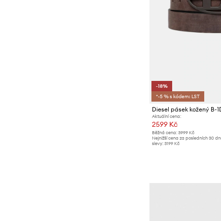
-18%
*-5 % s kódem: LST
Diesel pásek kožený B-
Aktuální cena:
2599 Kč
Běžná cena:
3999 Kč
Nejnižší cena za posledních 30 d
slevy:
3199 Kč