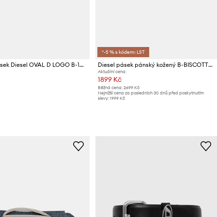
*-5 % s kódem: LST
Kožený pásek Diesel OVAL D LOGO B-1DR W
Diesel pásek pánský kožený B-BISCOTTO-LOOP II
Aktuální cena:
1899 Kč
Běžná cena:
2699 Kč
Nejnižší cena za posledních 30 dnů před poskytnutím
slevy:
1999 Kč