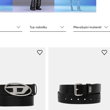
Typ nabídky
Převažující materiál