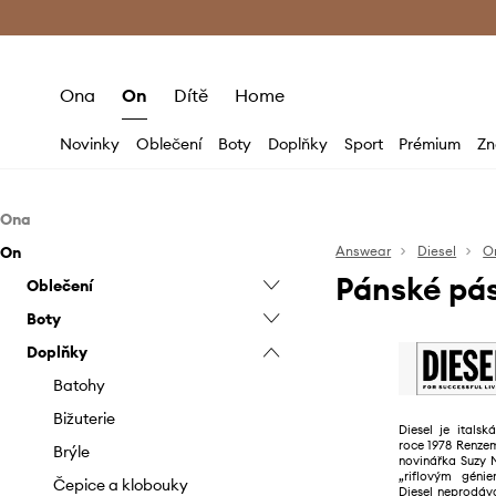
Premium Fashion Benefits
Doručení a vr
Ona
On
Dítě
Home
Novinky
Oblečení
Boty
Doplňky
Sport
Prémium
Zn
Ona
On
Oblečení
Answear
Diesel
O
Pánské pás
Boty
Oblečení
Bundy
Doplňky
Boty
Džíny
Baleríny
Bundy
Doplňky
Halenky a košile
Kotníkové boty
Batohy
Džíny
Kotníkové boty
Kalhoty a legíny
Kozačky
Bižuterie
Kabáty
Mokasíny a polobotky
Batohy
Mikiny
Lodičky
Brýle
Kalhoty
Sneakers boty
Bižuterie
Diesel je itals
roce 1978 Renz
Plavky
Sandály a pantofle
Hodinky
Košile
Brýle
novinářka Suzy 
„riflovým géni
Spodní prádlo
Sneakers boty
Kabelky
Kraťasy
Čepice a klobouky
Diesel neprodává