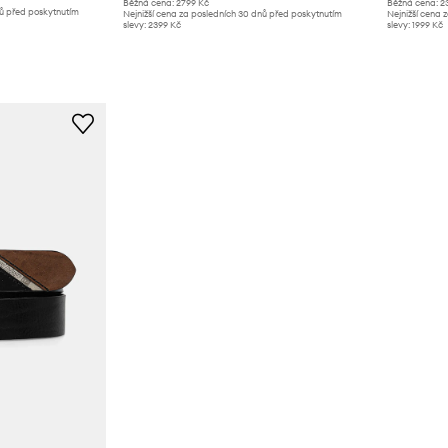
Běžná cena:
2799 Kč
Běžná cena:
2
nů před poskytnutím
Nejnižší cena za posledních 30 dnů před poskytnutím
Nejnižší cena 
slevy:
2399 Kč
slevy:
1999 Kč