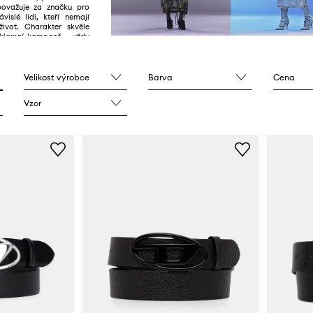
 považuje za značku pro
ávislé lidi, kteří nemají
 život. Charakter skvěle
reklamní kampaně – vždy
né.
Velikost výrobce
Barva
Cena
Vzor