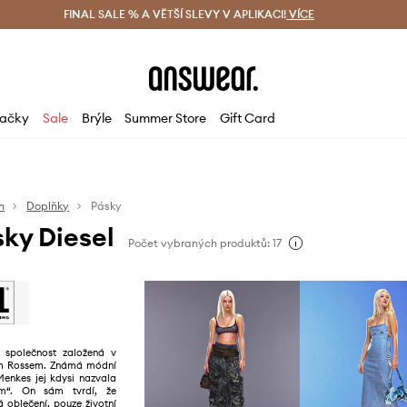
ácení zdarma (od 1800 Kč)
FINAL SALE % A VĚTŠÍ SLEVY V APLIKACI!
Doručení i do 24 h
VÍCE
Ušetřete s 
ačky
Sale
Brýle
Summer Store
Gift Card
n
Doplňky
Pásky
ky Diesel
Počet vybraných produktů: 17
ká společnost založená v
em Rossem. Známá módní
Menkes jej kdysi nazvala
em“. On sám tvrdí, že
 oblečení, pouze životní