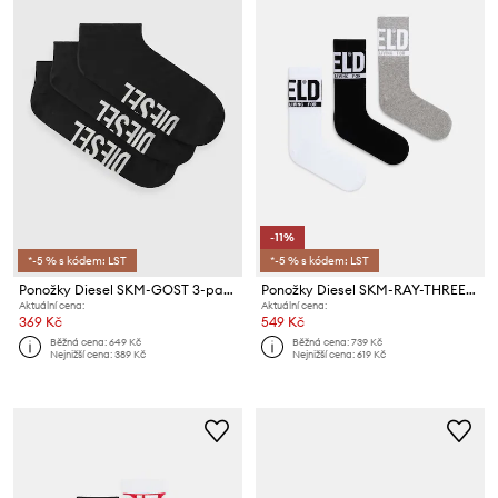
-11%
*-5 % s kódem: LST
*-5 % s kódem: LST
Ponožky Diesel SKM-GOST 3-pack
Ponožky Diesel SKM-RAY-THREEPACK 3-pack
Aktuální cena:
Aktuální cena:
369 Kč
549 Kč
Běžná cena:
649 Kč
Běžná cena:
739 Kč
Nejnižší cena:
389 Kč
Nejnižší cena:
619 Kč