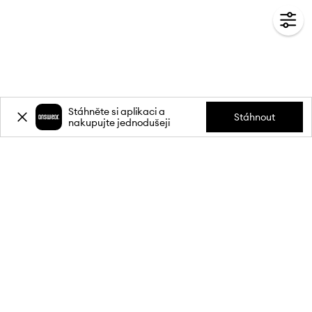
Stáhněte si aplikaci a
Stáhnout
nakupujte jednodušeji
Přihlaste se k odběru novinek a
získejte slevu
20 %
** na svůj první