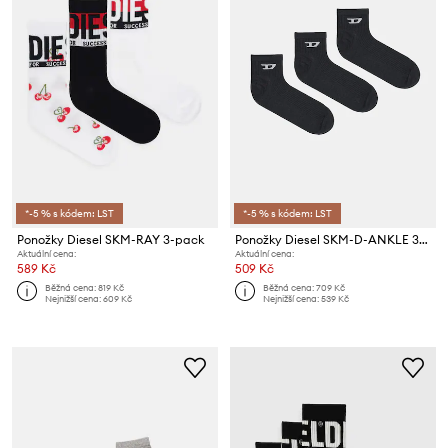
*-5 % s kódem: LST
*-5 % s kódem: LST
Ponožky Diesel SKM-RAY 3-pack
Ponožky Diesel SKM-D-ANKLE 3-pack
Aktuální cena:
Aktuální cena:
589 Kč
509 Kč
Běžná cena:
819 Kč
Běžná cena:
709 Kč
Nejnižší cena:
609 Kč
Nejnižší cena:
539 Kč