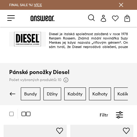
FINAL SALE %!
VÍCE
Ušetřete s Answear Club
Diesel je italská společnost založená v roce 1978
Renzem Rossem. Známá módní novinářka Suzy
Menkes jej kdysi nazvala „riflovým géniem“. On
sám tvrdí, že Diesel neprodává oblečení, pouze
životní styl. Diesel se považuje za značku pro originální a nezávislé lidi,
kteří nemají strach žít svůj život. Charakter skvěle vyjadřují také reklamní
kampaně – vždy zábavné a odvážné.
Pánské ponožky Diesel
Počet vybraných produktů: 10
bundy
džíny
kabáty
kalhoty
košile
Filtr