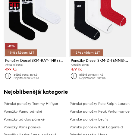
-19%
*-5 % s kódem: LST
*-5 % s kódem: LST
Ponožky Diesel SKM-RAY-THREEPACK SOCKS 3-pack
Ponožky Diesel SKM-D-TENNIS-CREW 3-pack
Aktuální cena:
Aktuální cena:
499 Kč
479 Kč
Běžná cena:
819 Kč
Běžná cena:
819 Kč
Nejnižší cena:
619 Kč
Nejnižší cena:
509 Kč
Nejoblíbenější kategorie
Pánské ponožky Tommy Hilfiger
Pánské ponožky Polo Ralph Lauren
Ponožky Puma pánské
Pánské ponožky Peak Performance
Ponožky adidas pánské
Pánské ponožky Levi's
Ponožky Vans panske
Pánské ponožky Karl Lagerfeld
Ponožky Under Armour pánské
Pánské ponožky Hugo