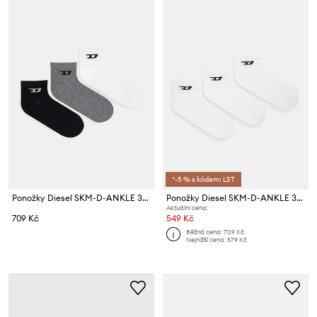
*-5 % s kódem: LST
Ponožky Diesel SKM-D-ANKLE 3-pack
Ponožky Diesel SKM-D-ANKLE 3-pack
Aktuální cena:
709 Kč
549 Kč
Běžná cena:
709 Kč
Nejnižší cena:
579 Kč