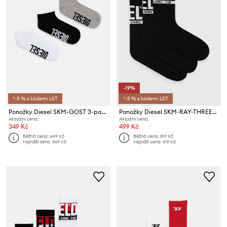
-19%
*-5 % s kódem: LST
*-5 % s kódem: LST
Ponožky Diesel SKM-GOST 3-pack
Ponožky Diesel SKM-RAY-THREEPACK 3-pack
Aktuální cena:
Aktuální cena:
349 Kč
499 Kč
Běžná cena:
649 Kč
Běžná cena:
819 Kč
Nejnižší cena:
369 Kč
Nejnižší cena:
619 Kč