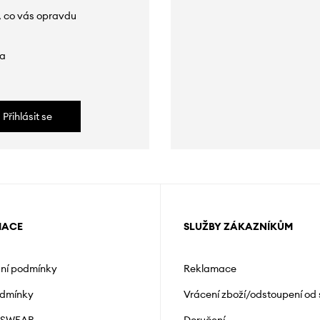
, co vás opravdu
da
Přihlásit se
MACE
SLUŽBY ZÁKAZNÍKŮM
ní podmínky
Reklamace
odmínky
Vrácení zboží/odstoupení od