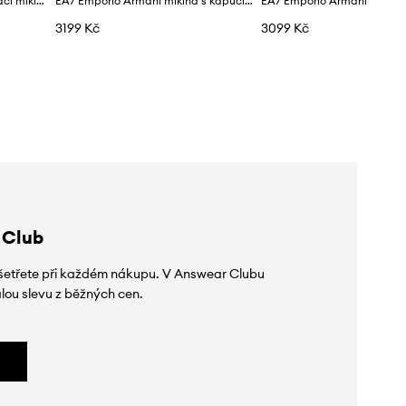
EA7 Emporio Armani rozepínací mikina pánská s bavlnou
EA7 Emporio Armani mikina s kapucí pánská
3199 Kč
3099 Kč
 Club
 ušetřete při každém nákupu. V Answear Clubu
lou slevu z běžných cen.