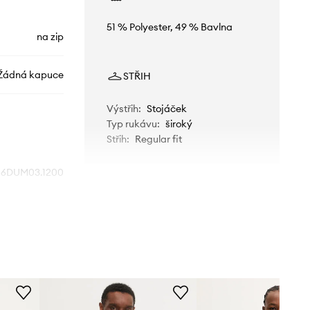
51 % Polyester, 49 % Bavlna
na zip
Žádná kapuce
STŘIH
Výstřih
:
Stojáček
Typ rukávu
:
široký
Střih
:
Regular fit
.6DUM03.1200
černá
mporio Armani