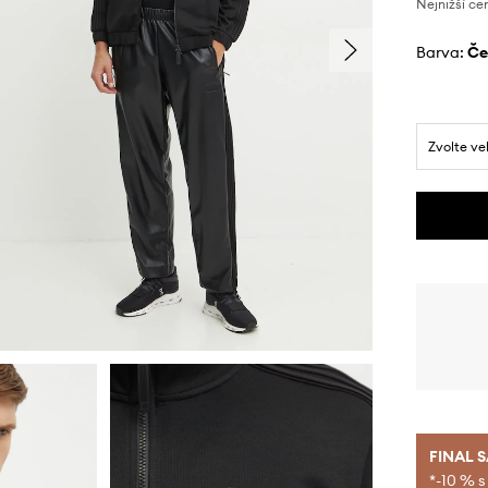
Nejnižší ce
Barva:
č
Zvolte ve
FINAL 
*-10 % s