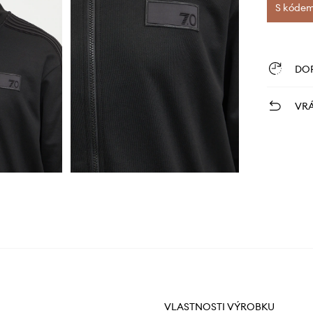
S kódem 
DO
VRÁ
VLASTNOSTI VÝROBKU