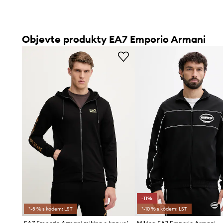
Objevte produkty EA7 Emporio Armani
-11%
*-5 % s kódem: LST
*-10 % s kódem: LST