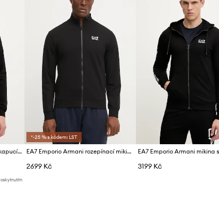
ID produktu
*-25 % s kódem: LST
EA7 Emporio Armani mikina s kapucí pánská
EA7 Emporio Armani rozepínací mikina pánská s bavlnou
2699 Kč
3199 Kč
poskytnutím