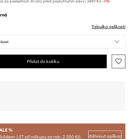
na za posledních 30 dnů před poskytnutím slevy:
3499 Kč
 -11%
erná
Tabulka velikosti
likost
Přidat do košíku
SALE %
Stáhnout aplikaci
 kódem: LST při nákupu za min. 2 200 Kč.