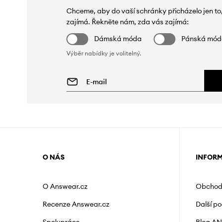
Chceme, aby do vaší schránky přicházelo jen to
zajímá. Řekněte nám, zda vás zajímá:
Dámská móda
Pánská mó
Výběr nabídky je volitelný.
O NÁS
INFOR
O Answear.cz
Obchod
Recenze Answear.cz
Další p