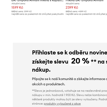
EA7 Emporio Armani mikina s kapucí pánská
Mikina EA7 Emporio Armani
Aktuální cena:
Aktuální cena:
1599 Kč
2399 Kč
Běžná cena:
3199 Kč
Běžná cena:
4399 Kč
Nejnižší cena za posledních 30 dnů před poskytnutím
Nejnižší cena za posledních 30 dnů před 
slevy:
1699 Kč
slevy:
2699 Kč
Přihlaste se k odběru novin
20 %
získejte slevu
** na 
nákup.
Připojte se k naší komunitě a získejte informace 
akcích a produktech.
**Sleva je jednorázová, vztahuje se na nezlevněné prod
nákupu v min. hodnotě 1 900 Kč. Slevu nelze kombinova
některé produkty mohou být ze slevy vyloučeny. Podr
stránce:
produkty vyloučené z akce