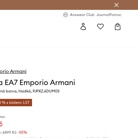
Answear Club
- 20 % na první objednávku
Answear Club
Journal
Pomoc
orio Armani
a EA7 Emporio Armani
rná barva, hladká, PJPXZ.6DUM03
0 % s kódem: LST
na:
č
:
6899 Kč
-55%