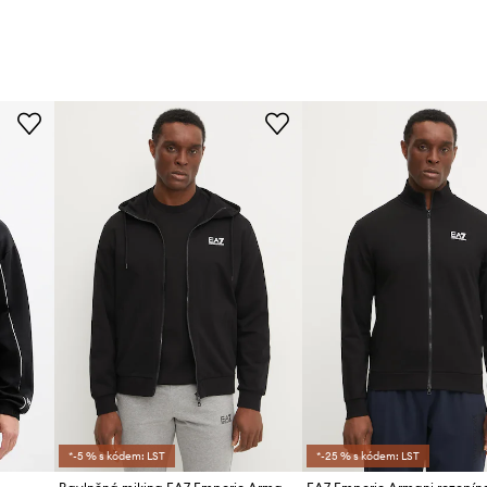
*-5 % s kódem: LST
*-25 % s kódem: LST