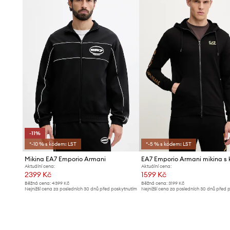
-11%
*-10 % s kódem: LST
*-5 % s kódem: LST
Mikina EA7 Emporio Armani
Aktuální cena:
Aktuální cena:
2399 Kč
1599 Kč
Běžná cena:
4399 Kč
Běžná cena:
3199 Kč
Nejnižší cena za posledních 30 dnů před poskytnutím
Nejnižší cena za posledních 30 dnů před 
slevy:
2699 Kč
slevy:
1699 Kč