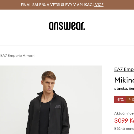
ácení zdarma (od 1800 Kč)
FINAL SALE % A VĚTŠÍ SLEVY V APLIKACI!
Doručení i do 24 h
VÍCE
Ušetřete s 
 EA7 Emporio Armani
EA7 Emp
Mikin
pánská, če
-11%
*-1
Aktuální ce
3099 K
Běžná cena