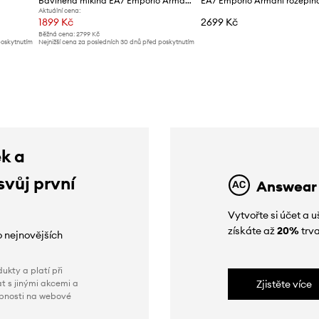
Bavlněná mikina EA7 Emporio Armani
Aktuální cena:
1899 Kč
2699 Kč
Běžná cena:
2799 Kč
poskytnutím
Nejnižší cena za posledních 30 dnů před poskytnutím
slevy:
1999 Kč
ek a
svůj první
Answear
Vytvořte si účet a
získáte až
20%
trva
o nejnovějších
ukty a platí při
t s jinými akcemi a
Zjistěte více
obnosti na webové