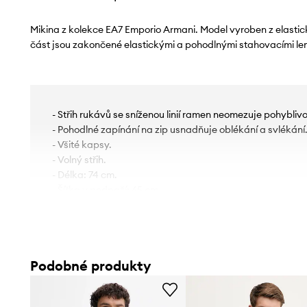
Mikina z kolekce EA7 Emporio Armani. Model vyroben z elastic
část jsou zakončené elastickými a pohodlnými stahovacími le
- Střih rukávů se sníženou linií ramen neomezuje pohyblivo
- Pohodlné zapínání na zip usnadňuje oblékání a svlékání
- Všité kapsy.
- Volný střih.
- Délka: 74 cm.
- Šířka v podpaží: 65 cm.
- Rozměry pro velikost: M.
Podobné produkty