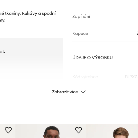
ké tkaniny. Rukávy a spodní
Zapínání
my.
Kapuce
st.
ÚDAJE O VÝROBKU
.
Kód výrobce
PJPXZ
Zobrazit více
Barva
Značka
EA7 E
Výrobce