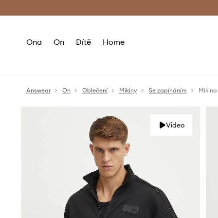
Premium Fashion Benefits
Doručení a vr
Ona
On
Dítě
Home
Answear
On
Oblečení
Mikiny
Se zapínáním
Mikina
Video