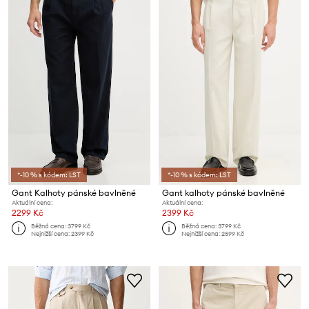
*-10 % s kódem: LST
*-10 % s kódem: LST
Gant Kalhoty pánské bavlněné
Gant kalhoty pánské bavlněné
Aktuální cena:
Aktuální cena:
2299 Kč
2399 Kč
Běžná cena:
3799 Kč
Běžná cena:
3799 Kč
Nejnižší cena:
2399 Kč
Nejnižší cena:
2599 Kč