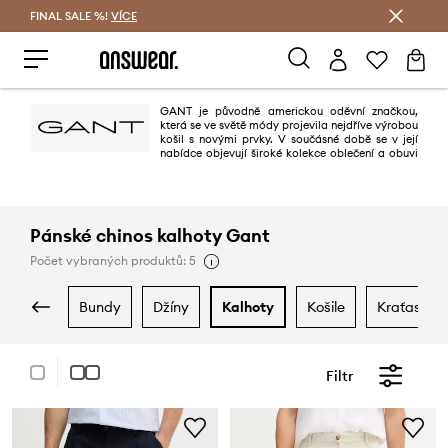
FINAL SALE %!
VÍCE
Ušetřete s Answear Club
GANT je původně americkou oděvní značkou,
která se ve světě módy projevila nejdříve výrobou
košil s novými prvky. V součásné době se v její
nabídce objevují široké kolekce oblečení a obuvi
pro dámy i pány, které se díky dokonalé kvalitě zpracování košil, svetrů či
kalhot dočkaly mezi svými příznivci již téměř kultovního statusu, a stojí za
úspěchem této nyní globální značky.
Pánské chinos kalhoty Gant
Počet vybraných produktů: 5
bundy
džíny
kalhoty
košile
kraťasy
Filtr