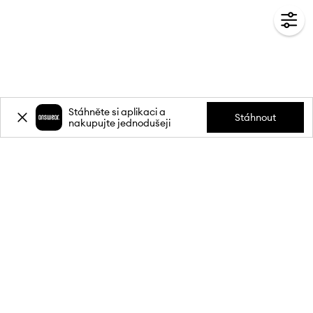
Stáhněte si aplikaci a
Stáhnout
nakupujte jednodušeji
Přihlaste se k odběru novinek a
získejte slevu
20 %
** na svůj první