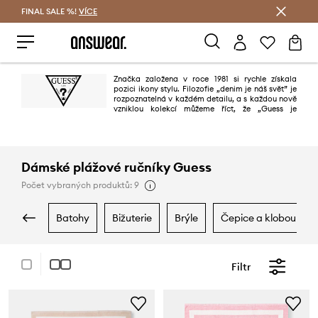
FINAL SALE %!
VÍCE
Ušetřete s Answear Club
Značka založena v roce 1981 si rychle získala
pozici ikony stylu. Filozofie „denim je náš svět” je
rozpoznatelná v každém detailu, a s každou nově
vzniklou kolekcí můžeme říct, že „Guess je
denimem celého světa”. Značka je oblíbená na všech kontinentech,
především díky nejvyšší kvalitě, dokonalým vzorům, věrnosti nejnovějším
trendům a snadno zapamatovatelným reklamám.
Dámské plážové ručníky Guess
Počet vybraných produktů: 9
batohy
bižuterie
brýle
čepice a klobouky
Filtr