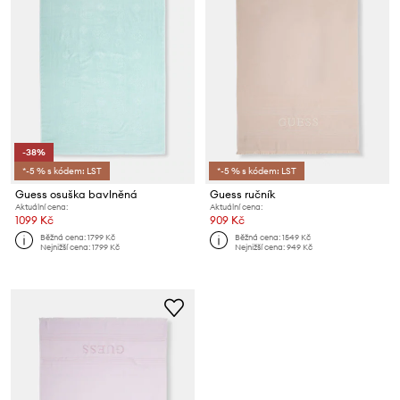
-38%
*-5 % s kódem: LST
*-5 % s kódem: LST
Guess osuška bavlněná
Guess ručník
Aktuální cena:
Aktuální cena:
1099 Kč
909 Kč
Běžná cena:
1799 Kč
Běžná cena:
1549 Kč
Nejnižší cena:
1799 Kč
Nejnižší cena:
949 Kč