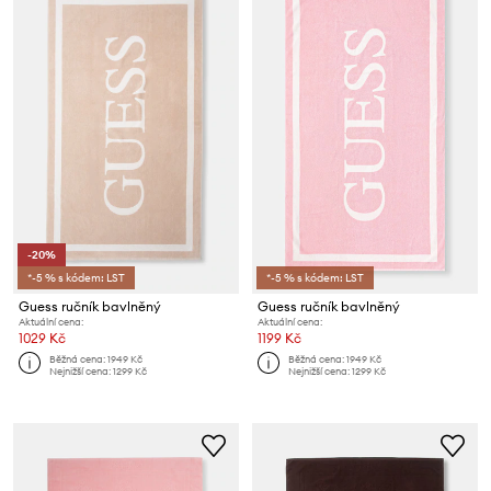
-20%
*-5 % s kódem: LST
*-5 % s kódem: LST
Guess ručník bavlněný
Guess ručník bavlněný
Aktuální cena:
Aktuální cena:
1029 Kč
1199 Kč
Běžná cena:
1949 Kč
Běžná cena:
1949 Kč
Nejnižší cena:
1299 Kč
Nejnižší cena:
1299 Kč