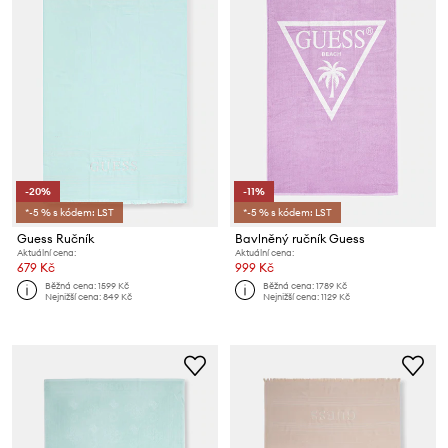
-20%
-11%
*-5 % s kódem: LST
*-5 % s kódem: LST
Guess Ručník
Bavlněný ručník Guess
Aktuální cena:
Aktuální cena:
679 Kč
999 Kč
Běžná cena:
1599 Kč
Běžná cena:
1789 Kč
Nejnižší cena:
849 Kč
Nejnižší cena:
1129 Kč