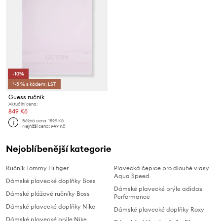
-10%
*-5 % s kódem: LST
Guess ručník
Aktuální cena:
849 Kč
Běžná cena:
1599 Kč
Nejnižší cena:
949 Kč
Nejoblíbenější kategorie
Ručník Tommy Hilfiger
Plavecká čepice pro dlouhé vlasy
Aqua Speed
Dámské plavecké doplňky Boss
Dámské plavecké brýle adidas
Dámské plážové ručníky Boss
Performance
Dámské plavecké doplňky Nike
Dámské plavecké doplňky Roxy
Dámské plavecké brýle Nike