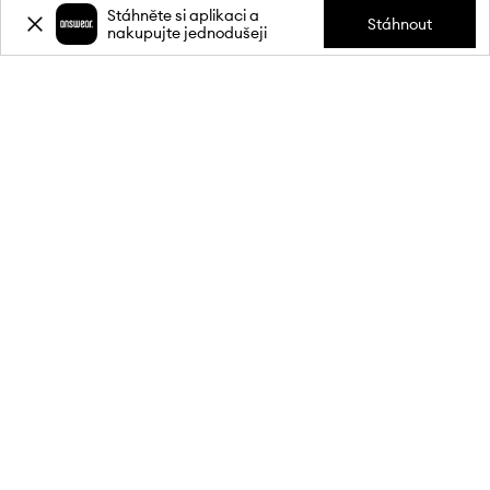
Stáhněte si aplikaci a
Stáhnout
nakupujte jednodušeji
Přihlaste se k odběru novinek a
získejte slevu
20 %
** na svůj první
nákup.
Připojte se k naší komunitě a získejte informace o nejnovějších
akcích a produktech.
**Sleva je jednorázová, vztahuje se na nezlevněné produkty a platí při
nákupu v min. hodnotě 1 900 Kč. Slevu nelze kombinovat s jinými