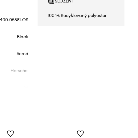
SLOŽENÍ
100 % Recyklovaný polyester
1400.05881.OS
Black
černá
Herschel