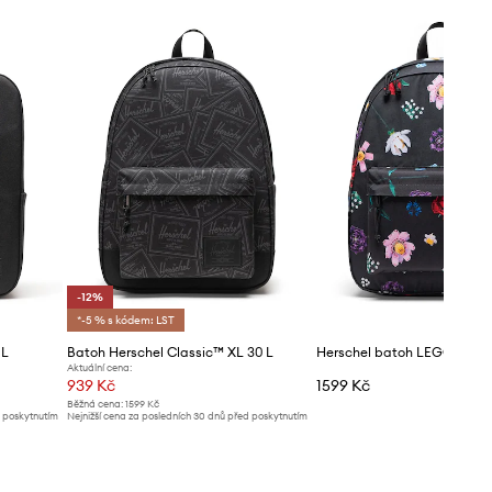
-12%
*-5 % s kódem: LST
 L
Batoh Herschel Classic™ XL 30 L
Herschel batoh LEGO® Cla
Aktuální cena:
939 Kč
1599 Kč
Běžná cena:
1599 Kč
d poskytnutím
Nejnižší cena za posledních 30 dnů před poskytnutím
slevy:
1069 Kč