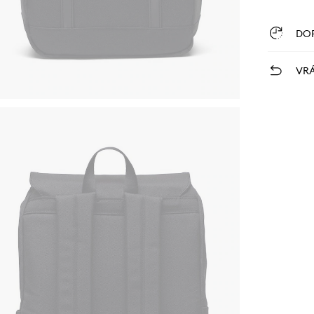
DO
VRÁ