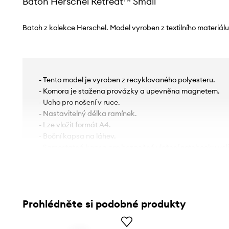
Batoh Herschel Retreat™ Small
Batoh z kolekce Herschel. Model vyroben z textilního materiálu
- Tento model je vyroben z recyklovaného polyesteru.
- Komora je stažena provázky a upevněna magnetem.
- Ucho pro nošení v ruce.
- Nastavitelný délka ramínek.
- Lze vložit formát A4.
- Boční kapsa na láhev.
- Samostatná kapsa pro bezpečné uložení notebooku veliko
Prohlédněte si podobné produkty