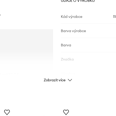
ÚDAJE O VÝROBKU
.
Kód výrobce
1
Barva výrobce
Barva
Značka
Výrobce
sti 13'/14'.
Zobrazit více
ID produktu