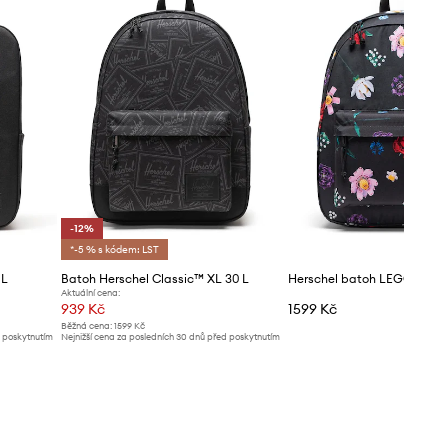
-12%
*-5 % s kódem: LST
 L
Batoh Herschel Classic™ XL 30 L
Herschel batoh LEGO® Cla
Aktuální cena:
939 Kč
1599 Kč
Běžná cena:
1599 Kč
d poskytnutím
Nejnižší cena za posledních 30 dnů před poskytnutím
slevy:
1069 Kč