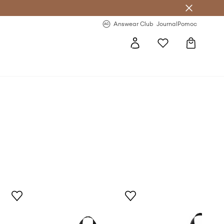
Answear Club
- 20 % na první objednávku
Answear Club
Journal
Pomoc