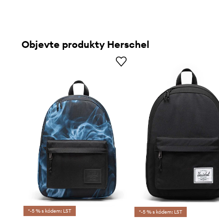
Objevte produkty Herschel
*-5 % s kódem: LST
*-5 % s kódem: LST