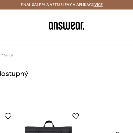
ácení zdarma (od 1800 Kč)
FINAL SALE % A VĚTŠÍ SLEVY V APLIKACI!
Doručení i do 24 h
VÍCE
Ušetřete s 
t™ Small
dostupný