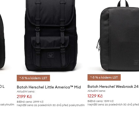
*-5 % s kódem: LST
*-5 % s kódem: LST
0 L
Batoh Herschel Wesbrook 24
Batoh Herschel Little America™ Mid
Aktuální cena:
Aktuální cena:
1229 Kč
2199 Kč
Běžná cena:
1599 Kč
Běžná cena:
2999 Kč
poskytnutím
Nejnižší cena za posledních 30 dnů pře
Nejnižší cena za posledních 30 dnů před poskytnutím
slevy:
1299 Kč
slevy:
2299 Kč