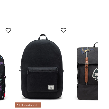
*-5 % s kódem: LST