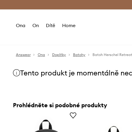
Premium Fashion Benefits
Doručení a vr
Ona
On
Dítě
Home
Answear
Ona
Doplňky
Batohy
Batoh Herschel Retrea
Tento produkt je momentálně ne
Prohlédněte si podobné produkty