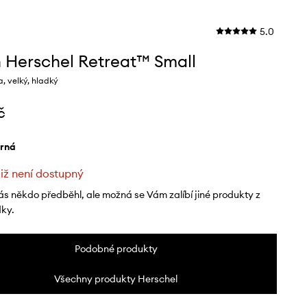
5.0
 Herschel Retreat™ Small
, velký, hladký
č
erná
již není dostupný
ás někdo předběhl, ale možná se Vám zalíbí jiné produkty z
dky.
Podobné produkty
Všechny produkty Herschel