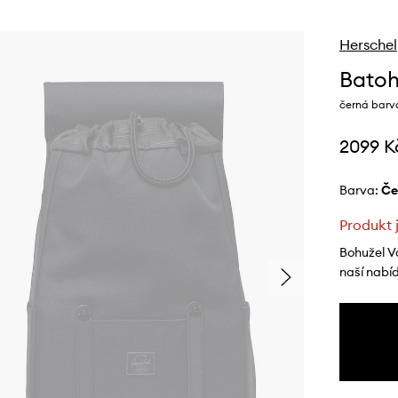
Herschel
Batoh
černá barva
2099 K
Barva:
č
Produkt 
Bohužel V
naší nabí