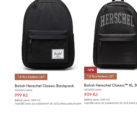
-12%
*-5 % s kódem: LST
*-5 % s kódem: LST
Batoh Herschel Classic™ XL 3
Batoh Herschel Classic Backpack
Aktuální cena:
Aktuální cena:
909 Kč
999 Kč
Běžná cena:
1599 Kč
Běžná cena:
1399 Kč
Nejnižší cena za posledních 30 dnů před 
Nejnižší cena za posledních 30 dnů před poskytnutím
slevy:
1039 Kč
slevy:
1069 Kč