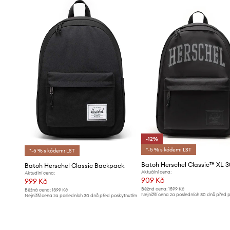
-12%
*-5 % s kódem: LST
*-5 % s kódem: LST
Batoh Herschel Classic™ XL 3
Batoh Herschel Classic Backpack
Aktuální cena:
Aktuální cena:
909 Kč
999 Kč
Běžná cena:
1599 Kč
Běžná cena:
1399 Kč
Nejnižší cena za posledních 30 dnů před 
Nejnižší cena za posledních 30 dnů před poskytnutím
slevy:
1039 Kč
slevy:
1069 Kč