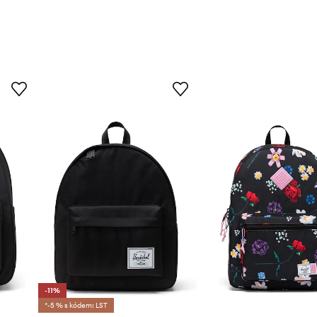
-11%
*-5 % s kódem: LST