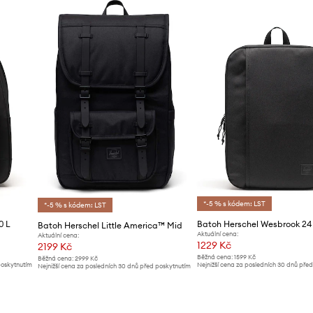
*-5 % s kódem: LST
*-5 % s kódem: LST
0 L
Batoh Herschel Wesbrook 24
Batoh Herschel Little America™ Mid
Aktuální cena:
Aktuální cena:
1229 Kč
2199 Kč
Běžná cena:
1599 Kč
Běžná cena:
2999 Kč
poskytnutím
Nejnižší cena za posledních 30 dnů pře
Nejnižší cena za posledních 30 dnů před poskytnutím
slevy:
1299 Kč
slevy:
2299 Kč