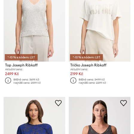
*-10 % s kódem: LST
*-10 % s kódem: LST
Top Joseph Ribkoff
Tričko Joseph Ribkoff
Aktuální cena:
Aktuální cena:
2499 Kč
2199 Kč
Běžná cena:
3699 Kč
Běžná cena:
3499 Kč
Nejnižší cena:
2599 Kč
Nejnižší cena:
2299 Kč