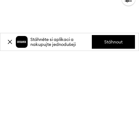
Stáhněte si aplikaci a
Stáhnout
nakupujte jednodušeji
Přihlaste se k odběru novinek a
získejte slevu
20 %
** na svůj první
nákup.