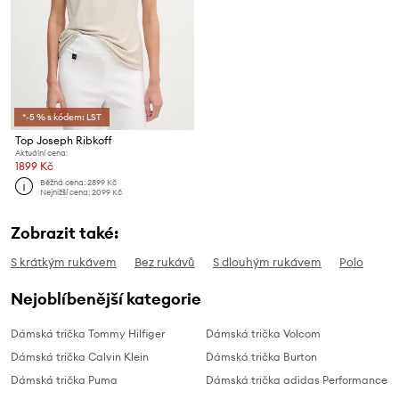
*-5 % s kódem: LST
Top Joseph Ribkoff
Aktuální cena:
1899 Kč
Běžná cena:
2899 Kč
Nejnižší cena:
2099 Kč
Zobrazit také:
S krátkým rukávem
Bez rukávů
S dlouhým rukávem
Polo
Nejoblíbenější kategorie
Dámská trička Tommy Hilfiger
Dámská trička Volcom
Dámská trička Calvin Klein
Dámská trička Burton
Dámská trička Puma
Dámská trička adidas Performance