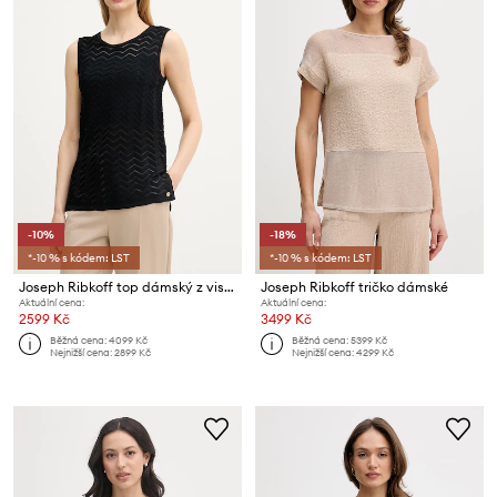
-10%
-18%
*-10 % s kódem: LST
*-10 % s kódem: LST
Joseph Ribkoff top dámský z viskózou
Joseph Ribkoff tričko dámské
Aktuální cena:
Aktuální cena:
2599 Kč
3499 Kč
Běžná cena:
4099 Kč
Běžná cena:
5399 Kč
Nejnižší cena:
2899 Kč
Nejnižší cena:
4299 Kč