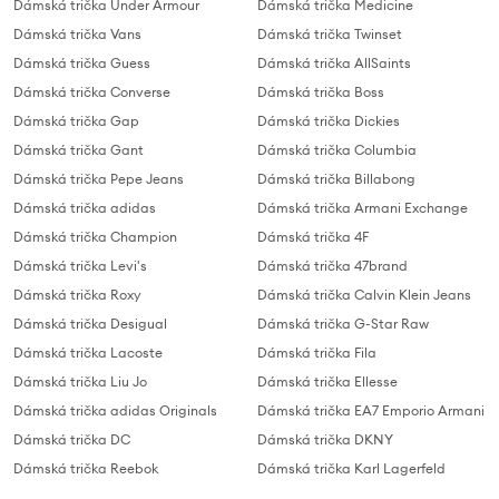
Dámská trička Under Armour
Dámská trička Medicine
Dámská trička Vans
Dámská trička Twinset
Dámská trička Guess
Dámská trička AllSaints
Dámská trička Converse
Dámská trička Boss
Dámská trička Gap
Dámská trička Dickies
Dámská trička Gant
Dámská trička Columbia
Dámská trička Pepe Jeans
Dámská trička Billabong
Dámská trička adidas
Dámská trička Armani Exchange
Dámská trička Champion
Dámská trička 4F
Dámská trička Levi's
Dámská trička 47brand
Dámská trička Roxy
Dámská trička Calvin Klein Jeans
Dámská trička Desigual
Dámská trička G-Star Raw
Dámská trička Lacoste
Dámská trička Fila
Dámská trička Liu Jo
Dámská trička Ellesse
Dámská trička adidas Originals
Dámská trička EA7 Emporio Armani
Dámská trička DC
Dámská trička DKNY
Dámská trička Reebok
Dámská trička Karl Lagerfeld