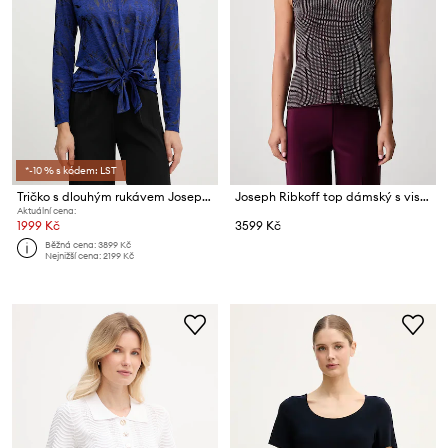
*-10 % s kódem: LST
Tričko s dlouhým rukávem Joseph Ribkoff
Joseph Ribkoff top dámský s viskózou
Aktuální cena:
1999 Kč
3599 Kč
Běžná cena:
3899 Kč
Nejnižší cena:
2199 Kč