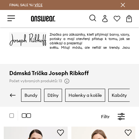
FINAL SALE %!
VÍCE
Ušetřete s Answear Club
Značka pro zákazníky, kteří přijímají barvy, vzory,
potisky a mají otevřený přístup k tomu, jak se
oblékají a prezentují
světu. Milují módu, ale neřídí se trendy. Jsou
sebevědomí, neomlouvají se a rozhodnou se předvést kdo jsou
prostřednictvím jejich osobního stylu. Oceňují kvalitu, řemeslné zpracování
a střih a mají zálibu v odvážné módě.
Dámská Trička Joseph Ribkoff
Počet vybraných produktů: 13
bundy
džíny
halenky a košile
kabáty
Filtr