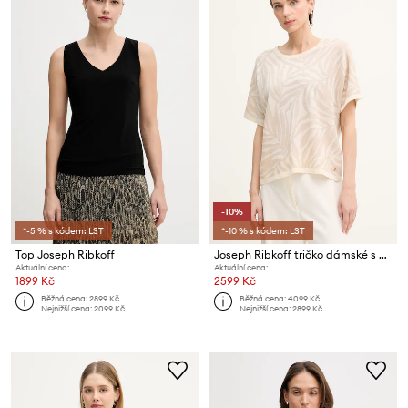
-10%
*-5 % s kódem: LST
*-10 % s kódem: LST
Top Joseph Ribkoff
Joseph Ribkoff tričko dámské s viskózou
Aktuální cena:
Aktuální cena:
1899 Kč
2599 Kč
Běžná cena:
2899 Kč
Běžná cena:
4099 Kč
Nejnižší cena:
2099 Kč
Nejnižší cena:
2899 Kč