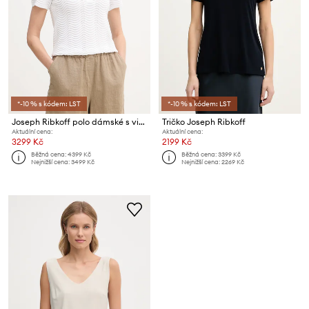
*-10 % s kódem: LST
*-10 % s kódem: LST
Joseph Ribkoff polo dámské s viskózou
Tričko Joseph Ribkoff
Aktuální cena:
Aktuální cena:
3299 Kč
2199 Kč
Běžná cena:
4399 Kč
Běžná cena:
3399 Kč
Nejnižší cena:
3499 Kč
Nejnižší cena:
2269 Kč