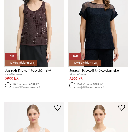
-10%
-10%
*-10 % s kódem: LST
*-10 % s kódem: LST
Joseph Ribkoff top dámský
Joseph Ribkoff tričko dámské
Aktuální cena:
Aktuální cena:
2599 Kč
3499 Kč
Běžná cena:
4099 Kč
Běžná cena:
5399 Kč
Nejnižší cena:
2899 Kč
Nejnižší cena:
3899 Kč