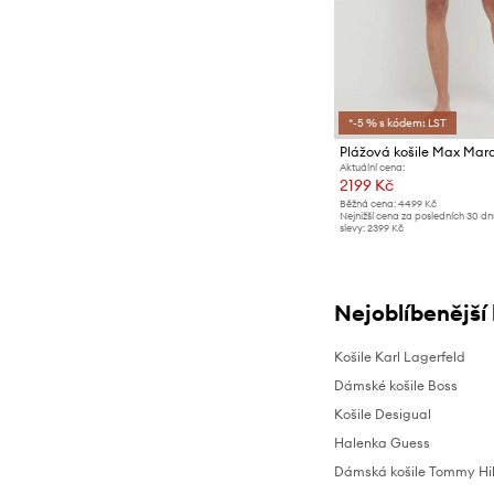
*-5 % s kódem: LST
Plážová košile Max Ma
Aktuální cena:
2199 Kč
Běžná cena:
4499 Kč
Nejnižší cena za posledních 30 d
slevy:
2399 Kč
Nejoblíbenější
Košile Karl Lagerfeld
Dámské košile Boss
Košile Desigual
Halenka Guess
Dámská košile Tommy Hil