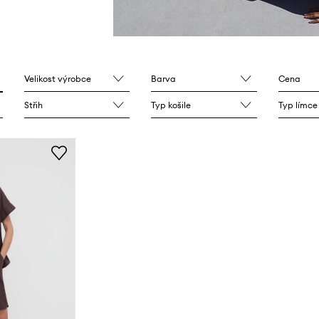
Velikost výrobce
Barva
Cena
Střih
Typ košile
Typ límce