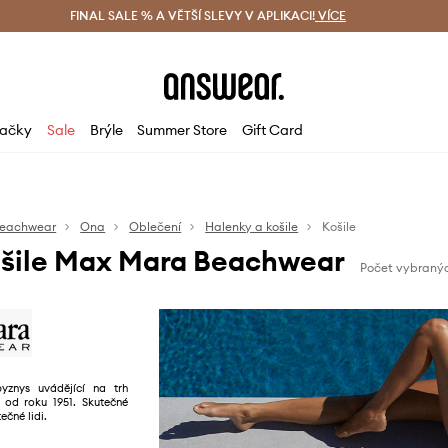
ácení zdarma (od 1800 Kč)
FINAL SALE % A VĚTŠÍ SLEVY V APLIKACI!
Doručení i do 24 h
VÍCE
Ušetřete s 
ačky
Sale
Brýle
Summer Store
Gift Card
eachwear
Ona
Oblečení
Halenky a košile
Košile
šile Max Mara Beachwear
Počet vybranýc
yznys uvádějící na trh
e od roku 1951. Skutečné
ečné lidi.