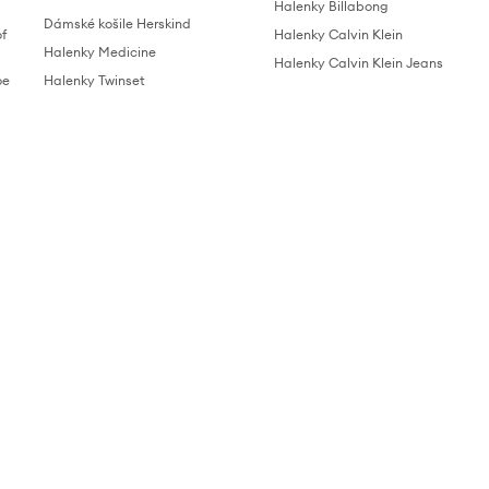
Halenky Billabong
Dámské košile Herskind
of
Halenky Calvin Klein
Halenky Medicine
Halenky Calvin Klein Jeans
oe
Halenky Twinset