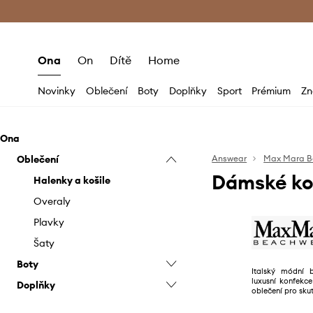
Premium Fashion Benefits
Doručení a vr
Ona
On
Dítě
Home
Novinky
Oblečení
Boty
Doplňky
Sport
Prémium
Zn
Ona
Oblečení
Answear
Max Mara B
Dámské ko
Halenky a košile
Overaly
Plavky
Šaty
Boty
Italský módní b
luxusní konfekc
Doplňky
Sandály a pantofle
oblečení pro skut
Čepice a klobouky