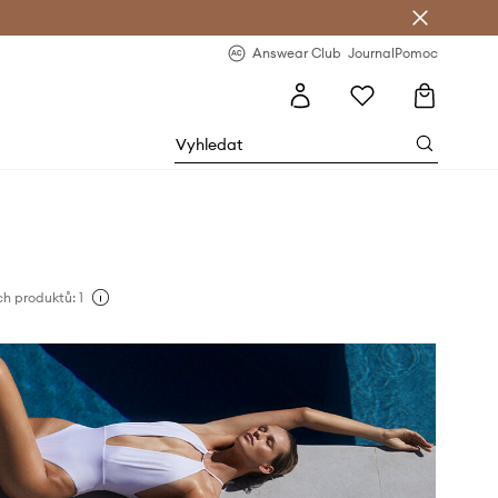
Answear Club
- 20 % na první objednávku
Answear Club
Journal
Pomoc
h produktů: 1