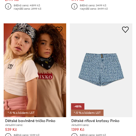
Běžná cena:
4899 Kč
Běžná cena:
3499 Kč
Nejnižší cena:
2999 Kč
Nejnižší cena:
3499 Kč
-48%
*-5 % s kódem: LST
*-5 % s kódem: LST
Dětské bavlněné tričko Pinko
Dětské riflové kraťasy Pinko
Aktuální cena:
Aktuální cena:
539 Kč
1399 Kč
Běžná cena:
1099 Kč
Běžná cena:
2699 Kč