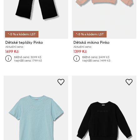
*-5 % s kódem: LST
*-5 % s kódem: LST
Dětské tepláky Pinko
Dětská mikina Pinko
Aktuální cena:
Aktuální cena:
1699 Kč
1399 Kč
Běžná cena:
3099 Kč
Běžná cena:
2499 Kč
Nejnižší cena:
1799 Kč
Nejnižší cena:
1499 Kč