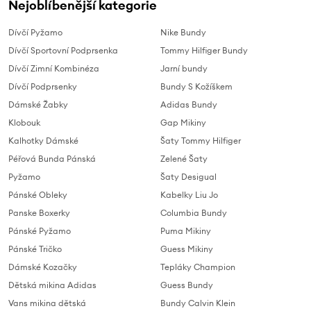
Nejoblíbenější kategorie
Dívčí Pyžamo
Nike Bundy
Dívčí Sportovní Podprsenka
Tommy Hilfiger Bundy
Dívčí Zimní Kombinéza
Jarní bundy
Dívčí Podprsenky
Bundy S Kožíškem
Dámské Žabky
Adidas Bundy
Klobouk
Gap Mikiny
Kalhotky Dámské
Šaty Tommy Hilfiger
Péřová Bunda Pánská
Zelené Šaty
Pyžamo
Šaty Desigual
Pánské Obleky
Kabelky Liu Jo
Panske Boxerky
Columbia Bundy
Pánské Pyžamo
Puma Mikiny
Pánské Tričko
Guess Mikiny
Dámské Kozačky
Tepláky Champion
Dětská mikina Adidas
Guess Bundy
Vans mikina dětská
Bundy Calvin Klein