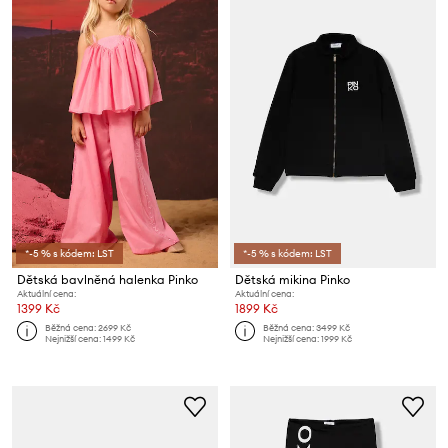
*-5 % s kódem: LST
*-5 % s kódem: LST
Dětská bavlněná halenka Pinko
Dětská mikina Pinko
Aktuální cena:
Aktuální cena:
1399 Kč
1899 Kč
Běžná cena:
2699 Kč
Běžná cena:
3499 Kč
Nejnižší cena:
1499 Kč
Nejnižší cena:
1999 Kč