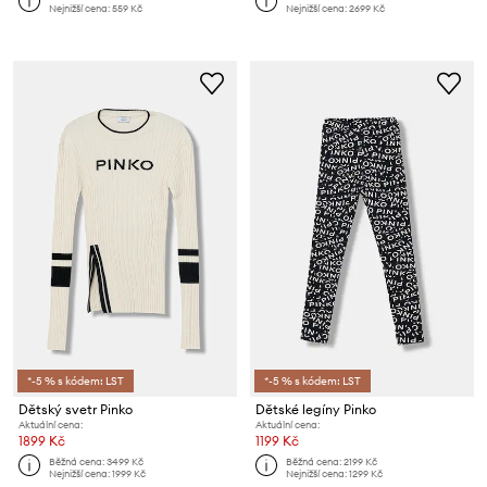
Nejnižší cena:
559 Kč
Nejnižší cena:
2699 Kč
*-5 % s kódem: LST
*-5 % s kódem: LST
Dětský svetr Pinko
Dětské legíny Pinko
Aktuální cena:
Aktuální cena:
1899 Kč
1199 Kč
Běžná cena:
3499 Kč
Běžná cena:
2199 Kč
Nejnižší cena:
1999 Kč
Nejnižší cena:
1299 Kč