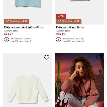
-47%
*-5 % s kódem: LST
*-5 % s kódem: LST
Dětské bavlněné tričko Pinko
Dětská mikina Pinko
Aktuální cena:
Aktuální cena:
829 Kč
1199 Kč
Běžná cena:
1799 Kč
Běžná cena:
2299 Kč
Nejnižší cena:
859 Kč
Nejnižší cena:
2299 Kč