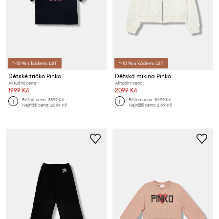
*-10 % s kódem: LST
*-10 % s kódem: LST
Dětské tričko Pinko
Dětská mikina Pinko
Aktuální cena:
Aktuální cena:
1999 Kč
2099 Kč
Běžná cena:
3399 Kč
Běžná cena:
3499 Kč
Nejnižší cena:
2099 Kč
Nejnižší cena:
2199 Kč