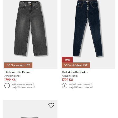
-10%
*-5 % s kódem: LST
*-5 % s kódem: LST
Dětské rifle Pinko
Dětské rifle Pinko
Aktuální cena:
Aktuální cena:
1799 Kč
1799 Kč
Běžná cena:
3199 Kč
Běžná cena:
3499 Kč
Nejnižší cena:
1899 Kč
Nejnižší cena:
1999 Kč