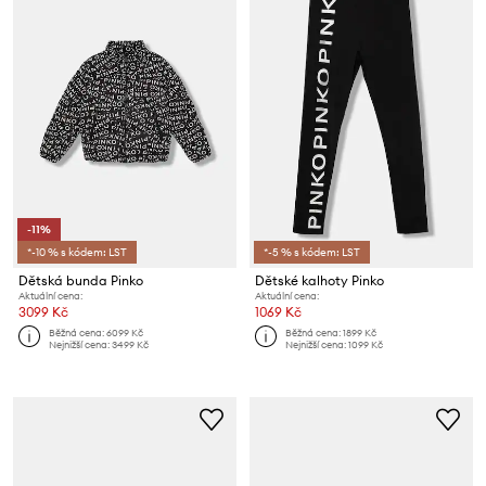
-11%
*-10 % s kódem: LST
*-5 % s kódem: LST
Dětská bunda Pinko
Dětské kalhoty Pinko
Aktuální cena:
Aktuální cena:
3099 Kč
1069 Kč
Běžná cena:
6099 Kč
Běžná cena:
1899 Kč
Nejnižší cena:
3499 Kč
Nejnižší cena:
1099 Kč