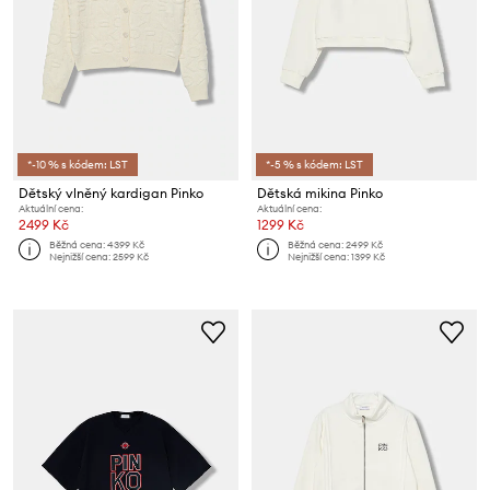
*-10 % s kódem: LST
*-5 % s kódem: LST
Dětský vlněný kardigan Pinko
Dětská mikina Pinko
Aktuální cena:
Aktuální cena:
2499 Kč
1299 Kč
Běžná cena:
4399 Kč
Běžná cena:
2499 Kč
Nejnižší cena:
2599 Kč
Nejnižší cena:
1399 Kč