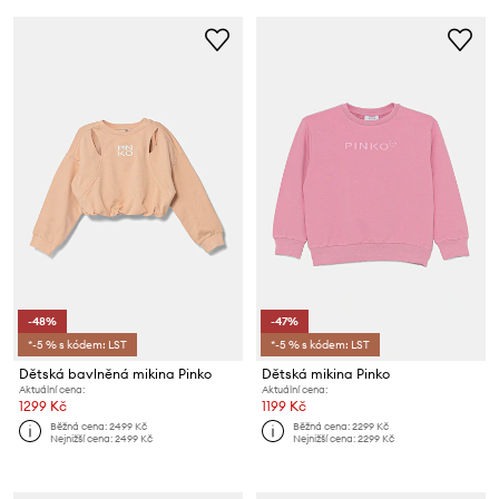
-48%
-47%
*-5 % s kódem: LST
*-5 % s kódem: LST
Dětská bavlněná mikina Pinko
Dětská mikina Pinko
Aktuální cena:
Aktuální cena:
1299 Kč
1199 Kč
Běžná cena:
2499 Kč
Běžná cena:
2299 Kč
Nejnižší cena:
2499 Kč
Nejnižší cena:
2299 Kč