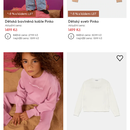
*-5 % s kódem: LST
*-5 % s kódem: LST
Dětská bavlněná košile Pinko
Dětský svetr Pinko
Aktuální cena:
Aktuální cena:
1499 Kč
1499 Kč
Běžná cena:
2799 Kč
Běžná cena:
3099 Kč
Nejnižší cena:
1599 Kč
Nejnižší cena:
1599 Kč