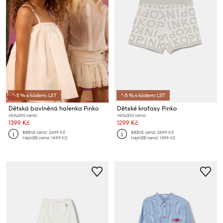
*-5 % s kódem: LST
*-5 % s kódem: LST
Dětská bavlněná halenka Pinko
Dětské kraťasy Pinko
Aktuální cena:
Aktuální cena:
1399 Kč
1299 Kč
Běžná cena:
2699 Kč
Běžná cena:
2599 Kč
Nejnižší cena:
1499 Kč
Nejnižší cena:
1399 Kč