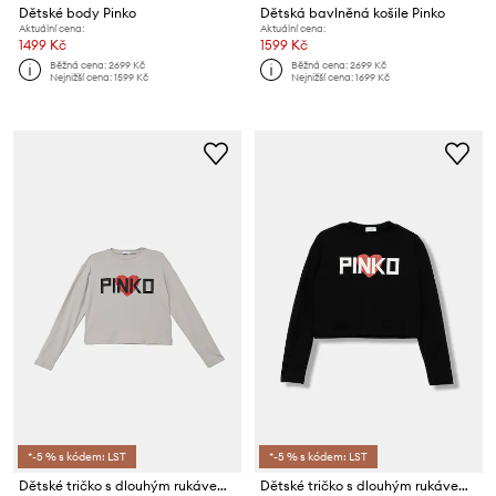
Dětské body Pinko
Dětská bavlněná košile Pinko
Aktuální cena:
Aktuální cena:
1499 Kč
1599 Kč
Běžná cena:
2699 Kč
Běžná cena:
2699 Kč
Nejnižší cena:
1599 Kč
Nejnižší cena:
1699 Kč
*-5 % s kódem: LST
*-5 % s kódem: LST
Dětské tričko s dlouhým rukávem Pinko
Dětské tričko s dlouhým rukávem Pinko