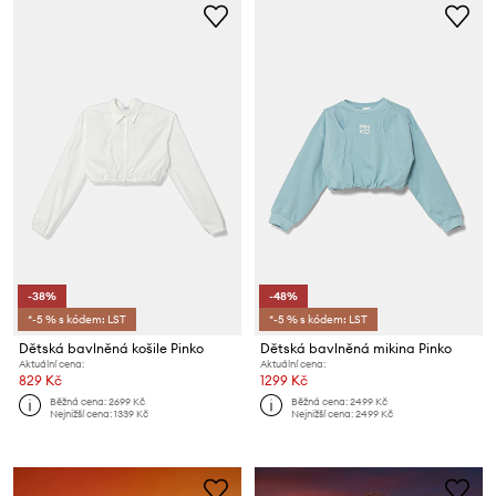
-38%
-48%
*-5 % s kódem: LST
*-5 % s kódem: LST
Dětská bavlněná košile Pinko
Dětská bavlněná mikina Pinko
Aktuální cena:
Aktuální cena:
829 Kč
1299 Kč
Běžná cena:
2699 Kč
Běžná cena:
2499 Kč
Nejnižší cena:
1339 Kč
Nejnižší cena:
2499 Kč