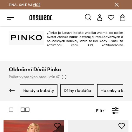
FINAL SALE %!
VÍCE
Ušetřete s Answear Club
„Pinko je luxusní italská značka známá po celém
světě! Značka nabízí osvěžující řadu odvážných a
současných kolekcí, které se řídí kódy luxusu za
rozumnou cenu. Od každodenního
sofistikovaného vzhledu až po nejodvážnější outfity a rozpoznatelné
výrazné kousky a doplňky, každá položka byla promyšlena, navržena a
upravena v Itálii, aby umocnila to nejlepší na každé ženě.“
Oblečení Dívčí Pinko
Počet vybraných produktů: 47
bundy a kabáty
džíny i lacláče
halenky a košile
Filtr