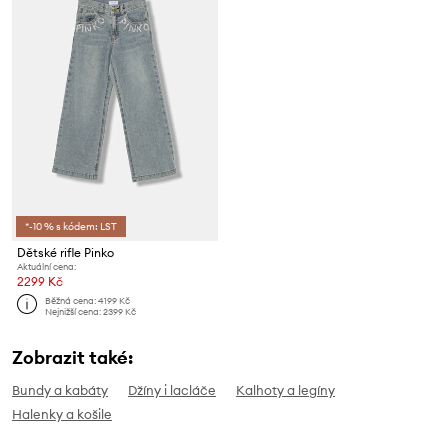
*-10 % s kódem: LST
Dětské rifle Pinko
Aktuální cena:
2299 Kč
Běžná cena:
4199 Kč
Nejnižší cena:
2399 Kč
Zobrazit také:
Bundy a kabáty
Džíny i lacláče
Kalhoty a legíny
Halenky a košile