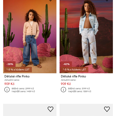
-38%
-42%
*-5 % s kódem: LST
*-5 % s kódem: LST
Dětské rifle Pinko
Dětské rifle Pinko
Aktuální cena:
Aktuální cena:
909 Kč
909 Kč
Běžná cena:
2999 Kč
Běžná cena:
3199 Kč
Nejnižší cena:
1489 Kč
Nejnižší cena:
1589 Kč