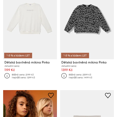
*-5 % s kódem: LST
*-5 % s kódem: LST
Dětská bavlněná mikina Pinko
Dětská bavlněná mikina Pinko
Aktuální cena:
Aktuální cena:
1199 Kč
1399 Kč
Běžná cena:
2199 Kč
Běžná cena:
2599 Kč
Nejnižší cena:
1299 Kč
Nejnižší cena:
1499 Kč