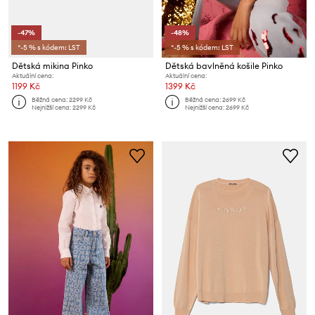
-47%
-48%
*-5 % s kódem: LST
*-5 % s kódem: LST
Dětská mikina Pinko
Dětská bavlněná košile Pinko
Aktuální cena:
Aktuální cena:
1199 Kč
1399 Kč
Běžná cena:
2299 Kč
Běžná cena:
2699 Kč
Nejnižší cena:
2299 Kč
Nejnižší cena:
2699 Kč