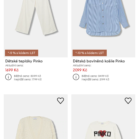
*-5 % s kódem: LST
*-10 % s kódem: LST
Dětské tepláky Pinko
Dětská bavlněná košile Pinko
Aktuální cena:
Aktuální cena:
1699 Kč
2099 Kč
Běžná cena:
3099 Kč
Běžná cena:
3499 Kč
Nejnižší cena:
1799 Kč
Nejnižší cena:
2199 Kč