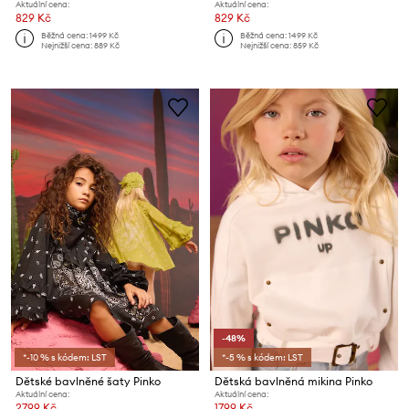
Aktuální cena:
Aktuální cena:
829 Kč
829 Kč
Běžná cena:
1499 Kč
Běžná cena:
1499 Kč
Nejnižší cena:
889 Kč
Nejnižší cena:
859 Kč
-48%
*-10 % s kódem: LST
*-5 % s kódem: LST
Dětské bavlněné šaty Pinko
Dětská bavlněná mikina Pinko
Aktuální cena:
Aktuální cena:
2799 Kč
1799 Kč