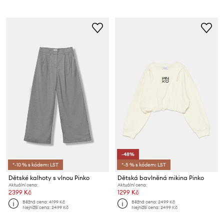
-48%
*-10 % s kódem: LST
*-5 % s kódem: LST
Dětské kalhoty s vlnou Pinko
Dětská bavlněná mikina Pinko
Aktuální cena:
Aktuální cena:
2399 Kč
1299 Kč
Běžná cena:
4199 Kč
Běžná cena:
2499 Kč
Nejnižší cena:
2499 Kč
Nejnižší cena:
2499 Kč