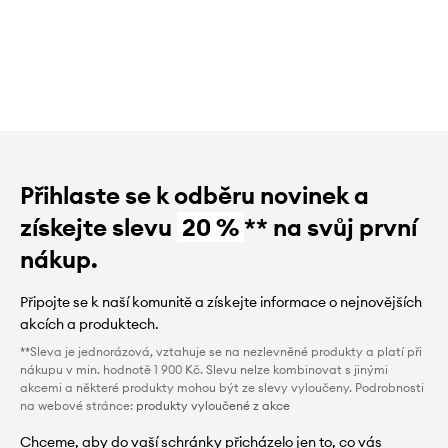
Přihlaste se k odběru novinek a
získejte slevu
20 %
** na svůj první
nákup.
Připojte se k naší komunitě a získejte informace o nejnovějších
akcích a produktech.
**Sleva je jednorázová, vztahuje se na nezlevněné produkty a platí při
nákupu v min. hodnotě 1 900 Kč. Slevu nelze kombinovat s jinými
akcemi a některé produkty mohou být ze slevy vyloučeny. Podrobnosti
na webové stránce:
produkty vyloučené z akce
Chceme, aby do vaší schránky přicházelo jen to, co vás