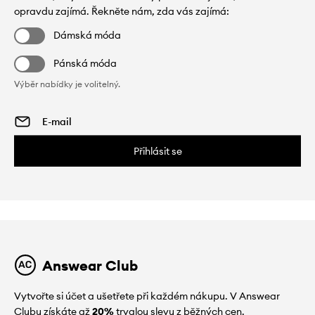
opravdu zajímá. Řekněte nám, zda vás zajímá:
Dámská móda
Pánská móda
Výběr nabídky je volitelný.
Přihlásit se
Answear Club
Vytvořte si účet a ušetřete při každém nákupu. V Answear
Clubu získáte až
20%
trvalou slevu z běžných cen.