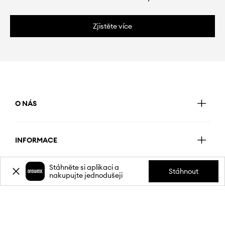
Zjistěte více
O NÁS
INFORMACE
Stáhněte si aplikaci a
Stáhnout
nakupujte jednodušeji
SLUŽBY ZÁKAZNÍKŮM
MOBILNÍ APLIKACE