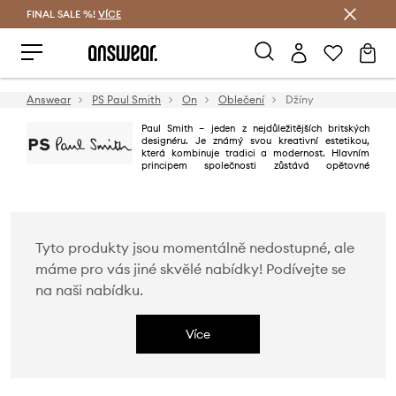
FINAL SALE %!
VÍCE
Ušetřete s Answear Club
Answear
PS Paul Smith
On
Oblečení
Džíny
Paul Smith – jeden z nejdůležitějších britských
designéru. Je známý svou kreativní estetikou,
která kombinuje tradici a modernost. Hlavním
principem společnosti zůstává opětovné
potvrzení hodnot, které Paul stanovil v roce 1970, a to „klasický s
obratem“. Paul říká, že „ve všem můžete najít inspiraci“! Každý kousek
Paula Smitha je podpořen britským smyslem pro humor: nepředvídatelný,
ale ne frivolní, výstřední, ale ne hloupý.
Tyto produkty jsou momentálně nedostupné, ale
máme pro vás jiné skvělé nabídky! Podívejte se
na naši nabídku.
Více