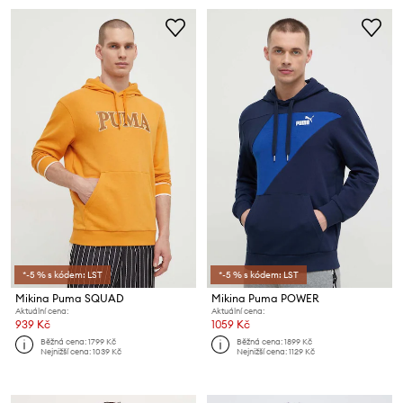
*-5 % s kódem: LST
*-5 % s kódem: LST
Mikina Puma SQUAD
Mikina Puma POWER
Aktuální cena:
Aktuální cena:
939 Kč
1059 Kč
Běžná cena:
1799 Kč
Běžná cena:
1899 Kč
Nejnižší cena:
1039 Kč
Nejnižší cena:
1129 Kč