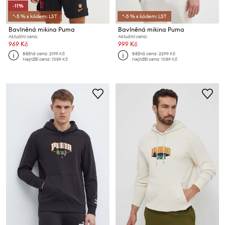
-11%
*-5 % s kódem: LST
*-5 % s kódem: LST
Bavlněná mikina Puma
Bavlněná mikina Puma
Aktuální cena:
Aktuální cena:
969 Kč
999 Kč
Běžná cena:
2199 Kč
Běžná cena:
2299 Kč
Nejnižší cena:
1089 Kč
Nejnižší cena:
1089 Kč