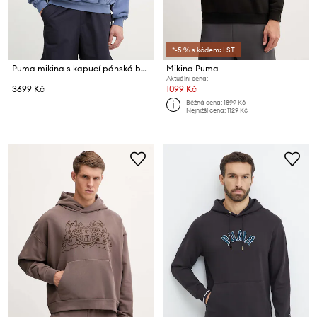
*-5 % s kódem: LST
Puma mikina s kapucí pánská bavlněná PUMA x REPRESENT
Mikina Puma
Aktuální cena:
3699 Kč
1099 Kč
Běžná cena:
1899 Kč
Nejnižší cena:
1129 Kč