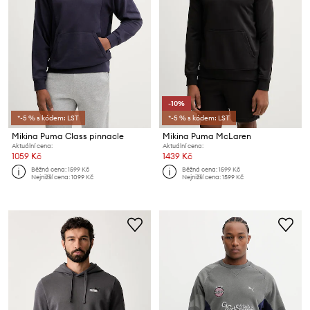
-10%
*-5 % s kódem: LST
*-5 % s kódem: LST
Mikina Puma Class pinnacle
Mikina Puma McLaren
Aktuální cena:
Aktuální cena:
1059 Kč
1439 Kč
Běžná cena:
1599 Kč
Běžná cena:
1599 Kč
Nejnižší cena:
1099 Kč
Nejnižší cena:
1599 Kč