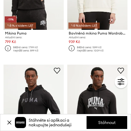
-11%
*-5 % s kódem: LST
*-5 % s kódem: LST
Mikina Puma
Bavlněná mikina Puma Wardrobe Essentials
Aktuální cena:
Aktuální cena:
799 Kč
939 Kč
Běžná cena:
1799 Kč
Běžná cena:
1599 Kč
Nejnižší cena:
899 Kč
Nejnižší cena:
1009 Kč
Stáhněte si aplikaci a
Stáhnout
nakupujte jednodušeji