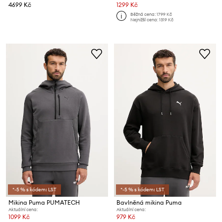
4699 Kč
1299 Kč
Běžná cena:
1799 Kč
Nejnižší cena:
1319 Kč
*-5 % s kódem: LST
*-5 % s kódem: LST
Mikina Puma PUMATECH
Bavlněná mikina Puma
Aktuální cena:
Aktuální cena:
1099 Kč
979 Kč