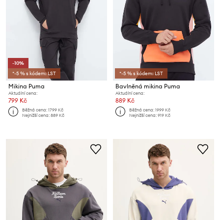
-10%
*-5 % s kódem: LST
*-5 % s kódem: LST
Mikina Puma
Bavlněná mikina Puma
Aktuální cena:
Aktuální cena:
799 Kč
889 Kč
Běžná cena:
1799 Kč
Běžná cena:
1999 Kč
Nejnižší cena:
889 Kč
Nejnižší cena:
919 Kč