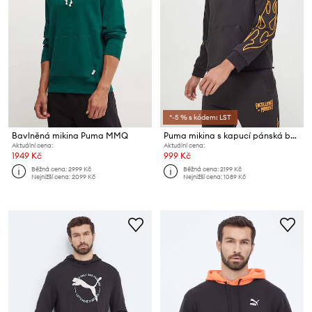
*-5 % s kódem: LST
Bavlněná mikina Puma MMQ
Puma mikina s kapucí pánská bavlněná
Aktuální cena:
Aktuální cena:
1949 Kč
999 Kč
Běžná cena:
2999 Kč
Běžná cena:
2199 Kč
Nejnižší cena:
2099 Kč
Nejnižší cena:
1089 Kč