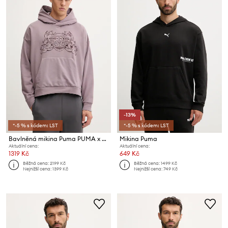
-13%
*-5 % s kódem: LST
*-5 % s kódem: LST
Bavlněná mikina Puma PUMA x RIPNDIP
Mikina Puma
Aktuální cena:
Aktuální cena:
1319 Kč
649 Kč
Běžná cena:
2199 Kč
Běžná cena:
1499 Kč
Nejnižší cena:
1399 Kč
Nejnižší cena:
749 Kč