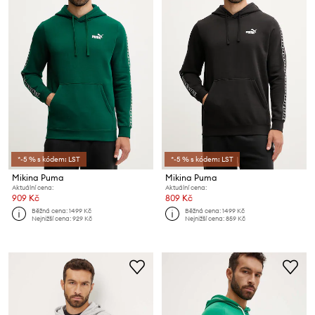
*-5 % s kódem: LST
*-5 % s kódem: LST
Mikina Puma
Mikina Puma
Aktuální cena:
Aktuální cena:
909 Kč
809 Kč
Běžná cena:
1499 Kč
Běžná cena:
1499 Kč
Nejnižší cena:
929 Kč
Nejnižší cena:
859 Kč