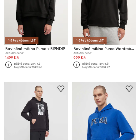
*-5 % s kódem: LST
*-5 % s kódem: LST
Bavlněná mikina Puma x RIPNDIP
Bavlněná mikina Puma Wardrobe Essentials
Aktuální cena:
Aktuální cena:
1499 Kč
999 Kč
Běžná cena:
2199 Kč
Běžná cena:
1599 Kč
Nejnižší cena:
1599 Kč
Nejnižší cena:
1039 Kč