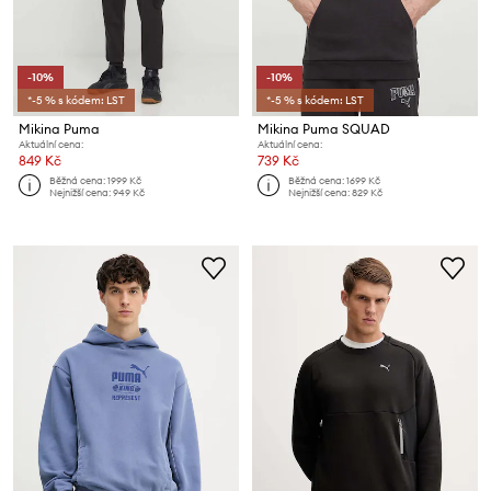
-10%
-10%
*-5 % s kódem: LST
*-5 % s kódem: LST
Mikina Puma
Mikina Puma SQUAD
Aktuální cena:
Aktuální cena:
849 Kč
739 Kč
Běžná cena:
1999 Kč
Běžná cena:
1699 Kč
Nejnižší cena:
949 Kč
Nejnižší cena:
829 Kč