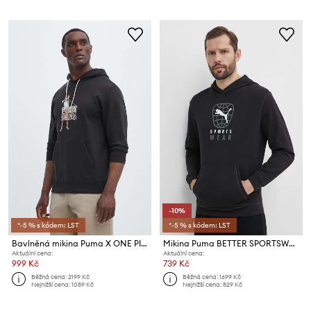
-10%
*-5 % s kódem: LST
*-5 % s kódem: LST
Bavlněná mikina Puma X ONE PIECE
Mikina Puma BETTER SPORTSWEAR
Aktuální cena:
Aktuální cena:
999 Kč
739 Kč
Běžná cena:
2199 Kč
Běžná cena:
1699 Kč
Nejnižší cena:
1089 Kč
Nejnižší cena:
829 Kč