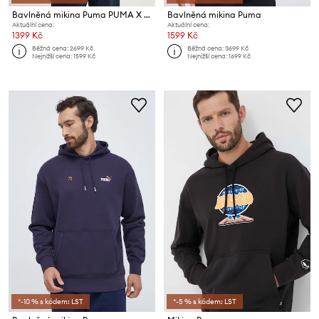
Bavlněná mikina Puma PUMA X STAPLE
Bavlněná mikina Puma
Aktuální cena:
Aktuální cena:
1399 Kč
1599 Kč
Běžná cena:
2699 Kč
Běžná cena:
3699 Kč
Nejnižší cena:
1599 Kč
Nejnižší cena:
1699 Kč
*-10 % s kódem: LST
*-5 % s kódem: LST