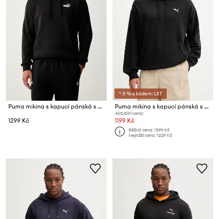
*-5 % s kódem: LST
Puma mikina s kapucí pánská s bavlnou Essentials
Puma mikina s kapucí pánská s bavlnou Essentials Elevated
Aktuální cena:
1299 Kč
1199 Kč
Běžná cena:
1599 Kč
Nejnižší cena:
1229 Kč