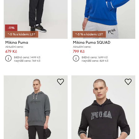
-11%
*-5 % s kódem: LST
*-5 % s kódem: LST
Mikina Puma
Mikina Puma SQUAD
Aktuální cena:
Aktuální cena:
679 Kč
799 Kč
Běžná cena:
1499 Kč
Běžná cena:
1699 Kč
Nejnižší cena:
769 Kč
Nejnižší cena:
829 Kč