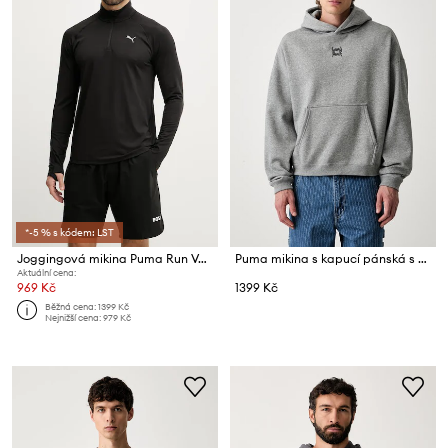
*-5 % s kódem: LST
Joggingová mikina Puma Run Velocity
Puma mikina s kapucí pánská s bavlnou FUNDAMENTALS
Aktuální cena:
969 Kč
1399 Kč
Běžná cena:
1399 Kč
Nejnižší cena:
979 Kč