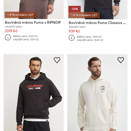
-12%
*-5 % s kódem: LST
*-5 % s kódem: LST
Bavlněná mikina Puma x RIPNDIP
Bavlněná mikina Puma Classics Play Paris Hoodie
Aktuální cena:
Aktuální cena:
1299 Kč
939 Kč
Běžná cena:
2199 Kč
Běžná cena:
1999 Kč
Nejnižší cena:
1319 Kč
Nejnižší cena:
1069 Kč