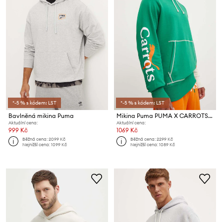
*-5 % s kódem: LST
*-5 % s kódem: LST
Bavlněná mikina Puma
Mikina Puma PUMA X CARROTS Graphic Hoodie TR
Aktuální cena:
Aktuální cena:
999 Kč
1069 Kč
Běžná cena:
2099 Kč
Běžná cena:
2299 Kč
Nejnižší cena:
1099 Kč
Nejnižší cena:
1089 Kč