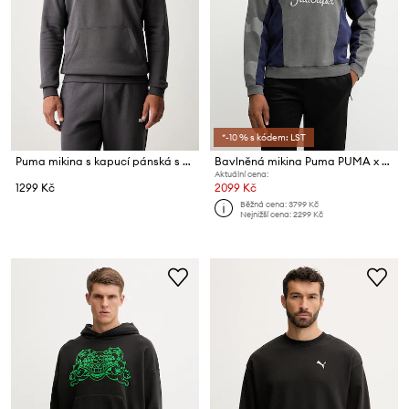
*-10 % s kódem: LST
Puma mikina s kapucí pánská s bavlnou Essential Color
Bavlněná mikina Puma PUMA x KIDSUPER
Aktuální cena:
1299 Kč
2099 Kč
Běžná cena:
3799 Kč
Nejnižší cena:
2299 Kč