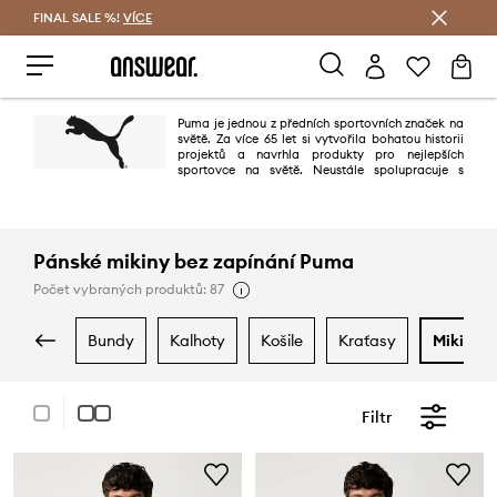
FINAL SALE %!
VÍCE
Ušetřete s Answear Club
Puma je jednou z předních sportovních značek na
světě. Za více 65 let si vytvořila bohatou historii
projektů a navrhla produkty pro nejlepších
sportovce na světě. Neustále spolupracuje s
renomovanými designérskými společnostmi, jako je Alexander McQueen a
Mihara Yasuhiro - díky čemuž přináší do sportovního světa inovativní
projekty a energický design.
Pánské mikiny bez zapínání Puma
Počet vybraných produktů: 87
bundy
kalhoty
košile
kraťasy
mikiny
Filtr