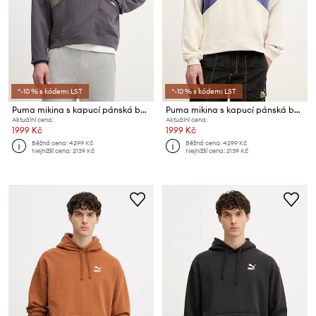
*-10 % s kódem: LST
*-10 % s kódem: LST
Puma mikina s kapucí pánská bavlněná PUMA x KIDSUPER Pants
Puma mikina s kapucí pánská bavlněná PUMA x KIDSUPER Pants
Aktuální cena:
Aktuální cena:
1999 Kč
1999 Kč
Běžná cena:
4299 Kč
Běžná cena:
4299 Kč
Nejnižší cena:
2139 Kč
Nejnižší cena:
2139 Kč