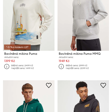
*-5 % s kódem: LST
Bavlněná mikina Puma
Bavlněná mikina Puma MMQ
Aktuální cena:
Aktuální cena:
1399 Kč
1949 Kč
Běžná cena:
2499 Kč
Běžná cena:
2999 Kč
Nejnižší cena:
1499 Kč
Nejnižší cena:
2099 Kč