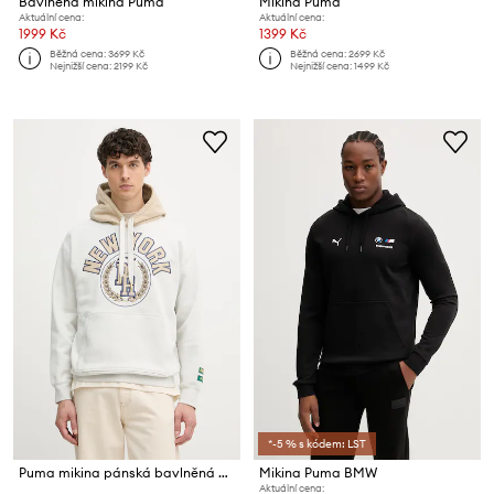
Bavlněná mikina Puma
Mikina Puma
Aktuální cena:
Aktuální cena:
1999 Kč
1399 Kč
Běžná cena:
3699 Kč
Běžná cena:
2699 Kč
Nejnižší cena:
2199 Kč
Nejnižší cena:
1499 Kč
*-5 % s kódem: LST
Puma mikina pánská bavlněná PUMA x RHUIGI Hoodie
Mikina Puma BMW
Aktuální cena: