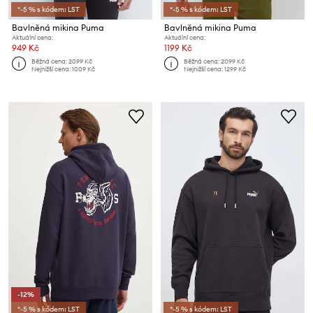
*-5 % s kódem: LST
*-5 % s kódem: LST
Bavlněná mikina Puma
Bavlněná mikina Puma
Aktuální cena:
Aktuální cena:
949 Kč
1199 Kč
Běžná cena:
2099 Kč
Běžná cena:
2099 Kč
Nejnižší cena:
1009 Kč
Nejnižší cena:
1299 Kč
-12%
*-5 % s kódem: LST
*-5 % s kódem: LST