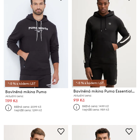
*-5 % s kódem: LST
*-5 % s kódem: LST
Bavlněná mikina Puma Essentials Elevated
Bavlněná mikina Puma
Aktuální cena:
Aktuální cena:
919 Kč
1199 Kč
Běžná cena:
1499 Kč
Běžná cena:
2099 Kč
Nejnižší cena:
959 Kč
Nejnižší cena:
1299 Kč