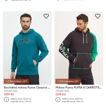
*-5 % s kódem: LST
*-5 % s kódem: LST
Bavlněná mikina Puma Classics Play Paris Hoodie
Mikina Puma PUMA X CARROTS Graphic Hoodie TR
Aktuální cena:
Aktuální cena:
1099 Kč
1299 Kč
Běžná cena:
2099 Kč
Běžná cena:
2399 Kč
Nejnižší cena:
1199 Kč
Nejnižší cena:
1399 Kč