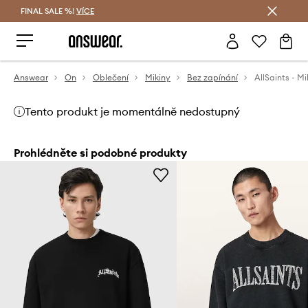
FINAL SALE %!
VÍCE
Ušetřete s Answear Club
Answear
On
Oblečení
Mikiny
Bez zapínání
AllSaints - M
Tento produkt je momentálně nedostupný
Prohlédněte si podobné produkty