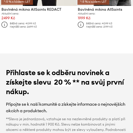
*-5 % s kódem: LST
*-5 % s kódem: LST
Bavlněná mikina AllSaints REDACT
Bavlněná mikina AllSaints
Aktuální cena:
Aktuální cena:
2499 Kč
1999 Kč
Běžná cena:
4099 Kč
Běžná cena:
4099 Kč
Nejnižší cena:
2699 Kč
Nejnižší cena:
2199 Kč
Přihlaste se k odběru novinek a
získejte slevu
20 %
** na svůj první
nákup.
Připojte se k naší komunitě a získejte informace o nejnovějších
akcích a produktech.
**Sleva je jednorázová, vztahuje se na nezlevněné produkty a platí při
nákupu v min. hodnotě 1 900 Kč. Slevu nelze kombinovat s jinými
akcemi a některé produkty mohou být ze slevy vyloučeny. Podrobnosti