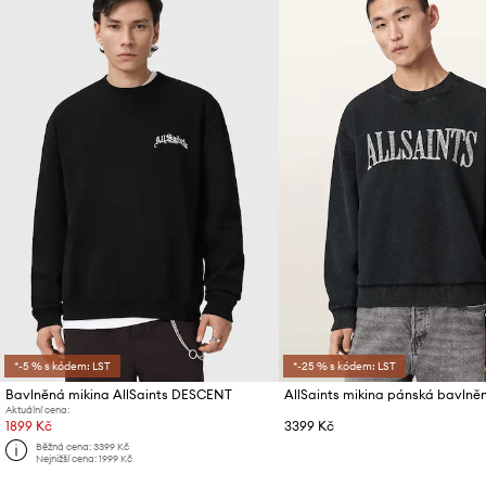
*-5 % s kódem: LST
*-25 % s kódem: LST
Bavlněná mikina AllSaints DESCENT
AllSaints mikina pánská bavln
Aktuální cena:
1899 Kč
3399 Kč
Běžná cena:
3399 Kč
Nejnižší cena:
1999 Kč