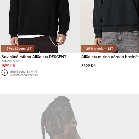
*-5 % s kódem: LST
*-25 % s kódem: LST
Bavlněná mikina AllSaints DESCENT
AllSaints mikina pánská bavln
Aktuální cena:
1899 Kč
3399 Kč
Běžná cena:
3399 Kč
Nejnižší cena:
1999 Kč