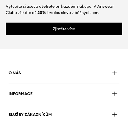
Vytvořte si účet a ušetřete při každém nákupu. V Answear
Clubu získáte až
20%
trvalou slevu z běžných cen.
Zjistěte více
O NÁS
INFORMACE
SLUŽBY ZÁKAZNÍKŮM