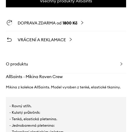
Všechny produkty AllSaints
DOPRAVA ZDARMA od
1800 Kč
VRÁCENÍ A REKLAMACE
O produktu
AllSaints - Mikina Raven Crew
Mikina z kolekce AllSaints. Model vyroben z tenké, elastické tkaniny.
- Rovný střih.
- Kulatý průkrčník:
- Tenká, elastická pletenina.
- Jednobarevná pletenina:
- Zakončení elastickým úpletem.