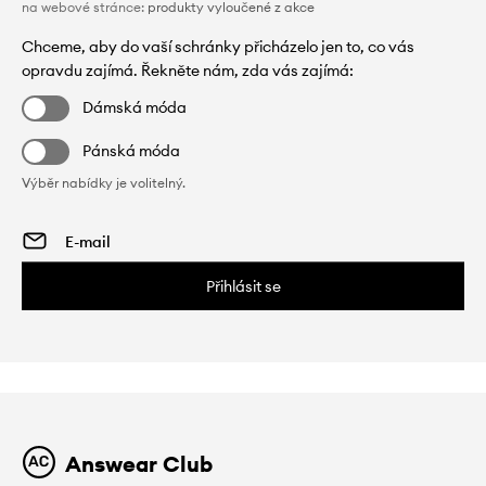
na webové stránce:
produkty vyloučené z akce
Chceme, aby do vaší schránky přicházelo jen to, co vás
opravdu zajímá. Řekněte nám, zda vás zajímá:
Dámská móda
Pánská móda
Výběr nabídky je volitelný.
Přihlásit se
Answear Club