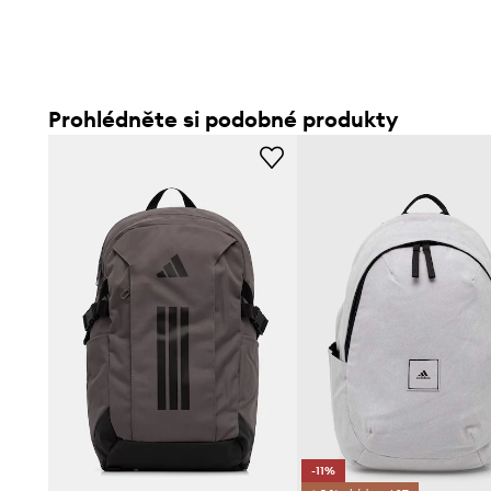
- Hloubka: 15 cm.
- Výška: 44 cm.
- Spodní šířka: 30 cm.
Prohlédněte si podobné produkty
-11%