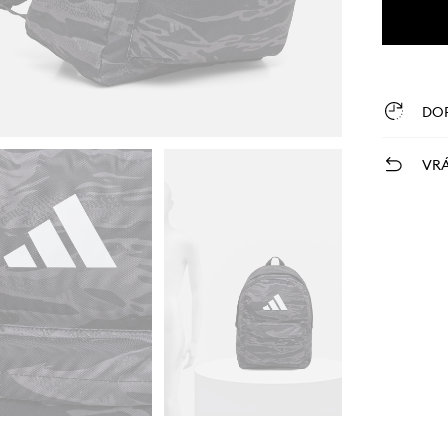
DO
VRÁ