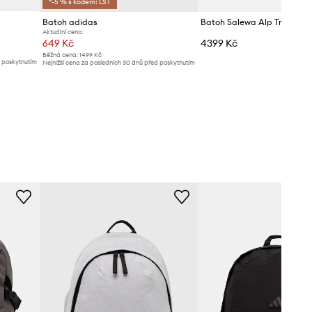
*-5 % s kódem: LST
Batoh adidas
Batoh Salewa Alp Trainer
Aktuální cena:
649 Kč
4399 Kč
Běžná cena:
1499 Kč
d poskytnutím
Nejnižší cena za posledních 30 dnů před poskytnutím
slevy:
749 Kč