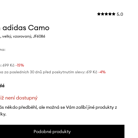
5.0
h adidas Camo
 velký, vzorovaný, JF6086
na:
:
699 Kč
-15%
na za posledních 30 dnů před poskytnutím slevy:
619 Kč
 -4%
edá
již není dostupný
ás někdo předběhl, ale možná se Vám zalíbí jiné produkty z
dky.
Podobné produkty