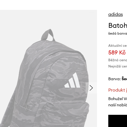
adidas
Bato
šedá barva,
Aktuální ce
589 Kč
Běžná cena
Nejnižší ce
Barva:
š
Produkt 
Bohužel V
naší nabí