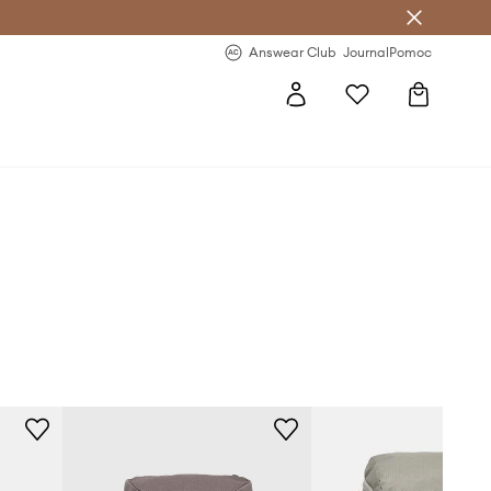
Answear Club
- 20 % na první objednávku
Answear Club
Journal
Pomoc