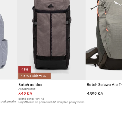
-13%
*-5 % s kódem: LST
Batoh adidas
Batoh Salewa Alp Trainer
Aktuální cena:
649 Kč
4399 Kč
Běžná cena:
1499 Kč
d poskytnutím
Nejnižší cena za posledních 30 dnů před poskytnutím
slevy:
749 Kč