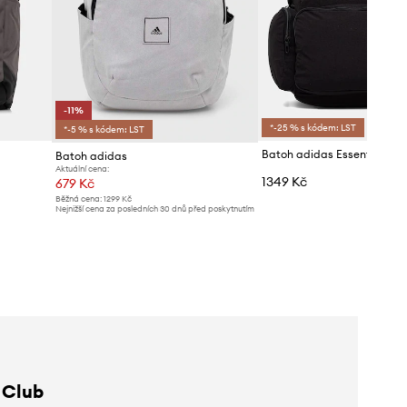
-11%
*-25 % s kódem: LST
*-5 % s kódem: LST
Batoh adidas Essentials
Batoh adidas
Aktuální cena:
1349 Kč
679 Kč
Běžná cena:
1299 Kč
Nejnižší cena za posledních 30 dnů před poskytnutím
slevy:
769 Kč
 Club