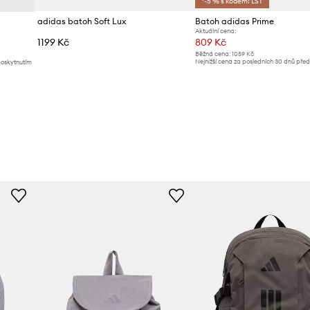
*-5 % s kódem: LST
adidas batoh Soft Lux
Batoh adidas Prime
Aktuální cena:
1199 Kč
809 Kč
Běžná cena:
1059 Kč
Nejnižší cena za posledních 30 dnů pře
poskytnutím
slevy:
859 Kč