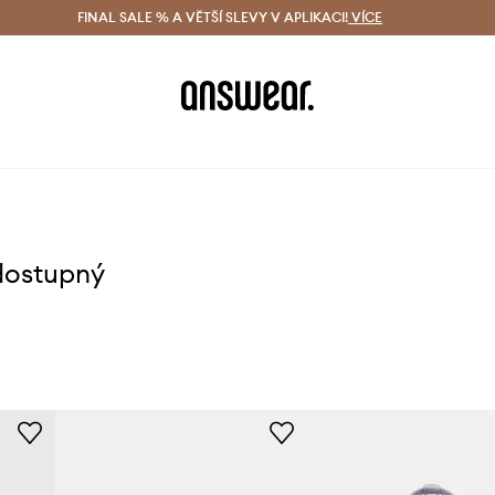
ácení zdarma (od 1800 Kč)
FINAL SALE % A VĚTŠÍ SLEVY V APLIKACI!
Doručení i do 24 h
VÍCE
Ušetřete s 
dostupný