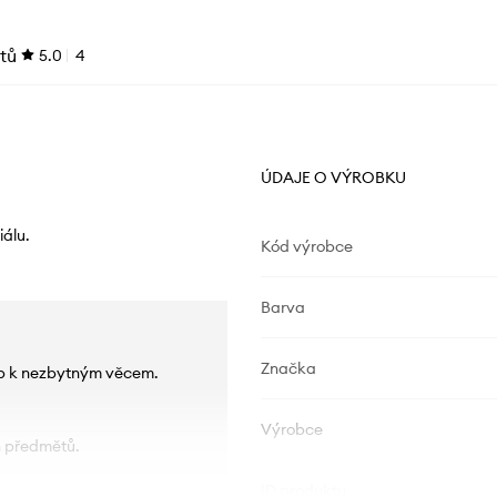
tů
5.0
4
ÚDAJE O VÝROBKU
álu.
Kód výrobce
Barva
Značka
tup k nezbytným věcem.
Výrobce
h předmětů.
ID produktu