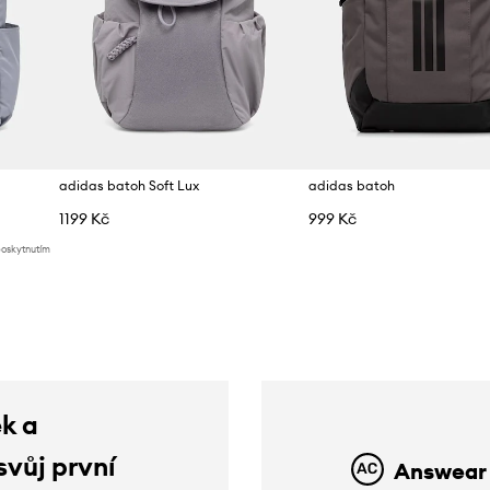
adidas batoh Soft Lux
adidas batoh
1199 Kč
999 Kč
poskytnutím
ek a
svůj první
Answear