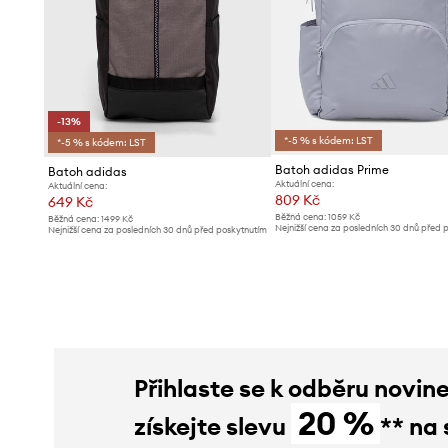
-13%
*-5 % s kódem: LST
*-5 % s kódem: LST
Batoh adidas Prime
Batoh adidas
Aktuální cena:
Aktuální cena:
809 Kč
649 Kč
Běžná cena:
1059 Kč
Běžná cena:
1499 Kč
Nejnižší cena za posledních 30 dnů před 
Nejnižší cena za posledních 30 dnů před poskytnutím
slevy:
859 Kč
slevy:
749 Kč
Přihlaste se k odběru novin
20 %
získejte slevu
** na 