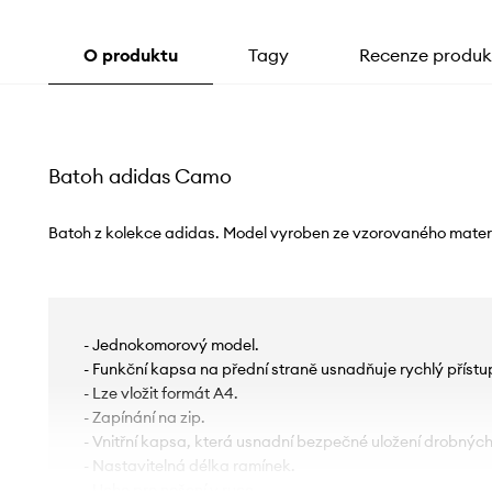
O produktu
Tagy
Recenze produk
Batoh adidas Camo
Batoh z kolekce adidas. Model vyroben ze vzorovaného materi
- Jednokomorový model.
- Funkční kapsa na přední straně usnadňuje rychlý přís
- Lze vložit formát A4.
- Zapínání na zip.
- Vnitřní kapsa, která usnadní bezpečné uložení drobnýc
- Nastavitelná délka ramínek.
- Ucho pro nošení v ruce.