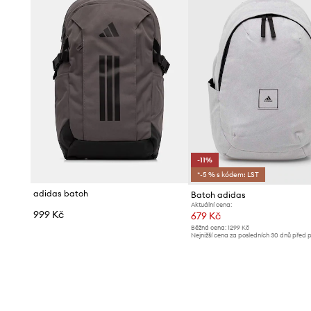
-11%
*-5 % s kódem: LST
adidas batoh
Batoh adidas
Aktuální cena:
999 Kč
679 Kč
Běžná cena:
1299 Kč
Nejnižší cena za posledních 30 dnů před 
slevy:
769 Kč