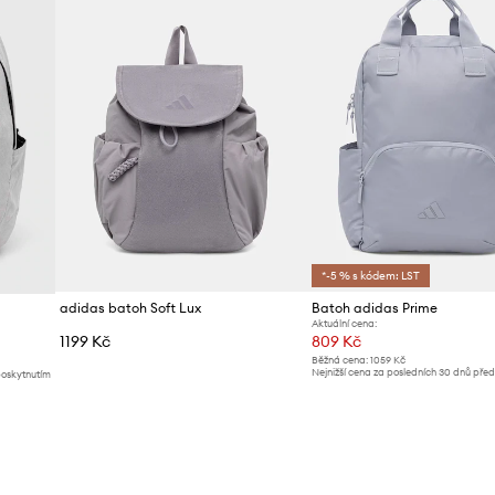
*-5 % s kódem: LST
adidas batoh Soft Lux
Batoh adidas Prime
Aktuální cena:
1199 Kč
809 Kč
Běžná cena:
1059 Kč
Nejnižší cena za posledních 30 dnů pře
poskytnutím
slevy:
859 Kč