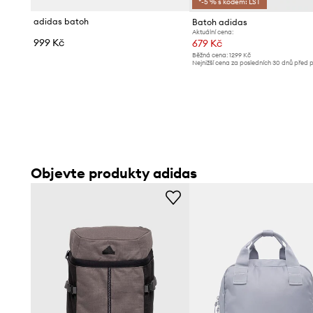
*-5 % s kódem: LST
adidas batoh
Batoh adidas
Aktuální cena:
999 Kč
679 Kč
Běžná cena:
1299 Kč
Nejnižší cena za posledních 30 dnů před 
slevy:
769 Kč
Objevte produkty adidas