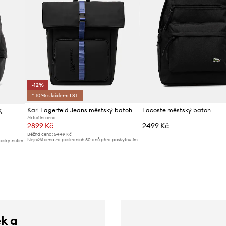
-12%
*-10 % s kódem: LST
Karl Lagerfeld Jeans městský batoh
Lacoste městský batoh
K
Aktuální cena:
2899 Kč
2499 Kč
Běžná cena:
5449 Kč
Nejnižší cena za posledních 30 dnů před poskytnutím
poskytnutím
slevy:
3299 Kč
ek a