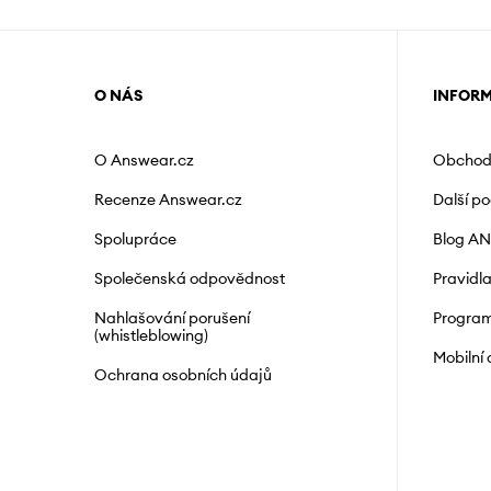
O NÁS
INFOR
O Answear.cz
Obchod
Recenze Answear.cz
Další p
Spolupráce
Blog A
Společenská odpovědnost
Pravidl
Nahlašování porušení
Program
(whistleblowing)
Mobilní
Ochrana osobních údajů