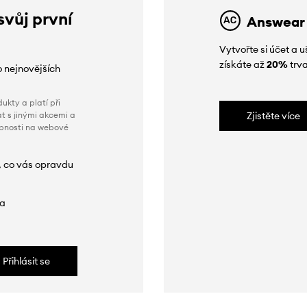
svůj první
Answear
Vytvořte si účet a
získáte až
20%
trva
o nejnovějších
ukty a platí při
t s jinými akcemi a
Zjistěte více
obnosti na webové
, co vás opravdu
da
Přihlásit se