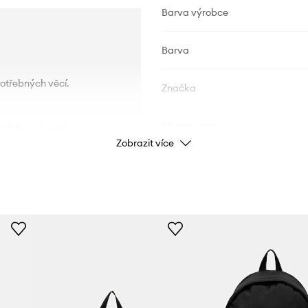
Barva výrobce
Barva
otřebných věcí.
Značka
ID produktu
 délky uživateli.
Zobrazit více
ikosti 13".