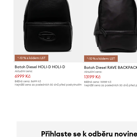
*-10 % s kódem: LST
*-10 % s kódem: LST
Batoh Diesel HOLI-D HOLI-D
Batoh Diesel RAVE BACKPAC
Aktuální cena:
Aktuální cena:
6999 Kč
13199 Kč
Běžná cena:
8699 Kč
Běžná cena:
15989 Kč
Nejnižší cena za posledních 30 dnů před poskytnutím
Nejnižší cena za posledních 30 dnů před 
slevy:
7399 Kč
slevy:
13990 Kč
Přihlaste se k odběru novin