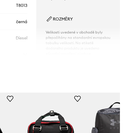
T8013
ROZMĚRY
černá
Velikosti uvedené v obchodě byly
Diesel
přepočítány na standardní evropskou
tabulku velikostí. Na etiketě
dodaného produktu je uvedeno
původní označení výrobce.