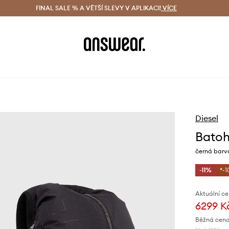
ácení zdarma (od 1800 Kč)
FINAL SALE % A VĚTŠÍ SLEVY V APLIKACI!
Doručení i do 24 h
VÍCE
Ušetřete s 
Diesel
Batoh
černá barva
-11%
*-1
Aktuální ce
6299 K
Běžná cena