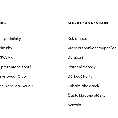
MACE
SLUŽBY ZÁKAZNÍKŮM
ní podmínky
Reklamace
odmínky
Vrácení zboží/odstoupení od
NSWEAR
Doručení
a prezentace zboží
Platební metody
 Answear Club
Dárkové karty
 aplikace ANSWEAR
Zabalit jako dárek
Často kladené otázky
Kontakt