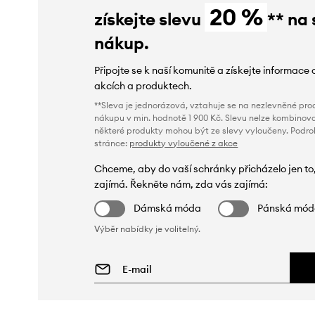
20 %
získejte slevu
** na 
nákup.
Připojte se k naší komunitě a získejte informace 
akcích a produktech.
**Sleva je jednorázová, vztahuje se na nezlevněné prod
nákupu v min. hodnotě 1 900 Kč. Slevu nelze kombinova
některé produkty mohou být ze slevy vyloučeny. Podr
stránce:
produkty vyloučené z akce
Chceme, aby do vaší schránky přicházelo jen to
zajímá. Řekněte nám, zda vás zajímá:
Dámská móda
Pánská mó
Výběr nabídky je volitelný.