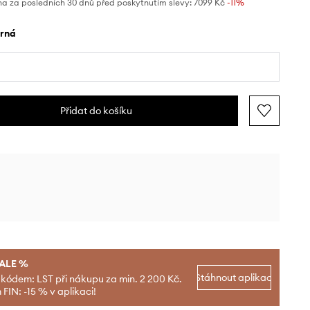
na za posledních 30 dnů před poskytnutím slevy:
7099 Kč
 -11%
erná
Přidat do košíku
SALE %
Stáhnout aplikaci
 kódem: LST při nákupu za min. 2 200 Kč.
FIN: -15 % v aplikaci!