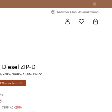
Answear Club
- 20 % na první objednávku
Answear Club
Journal
Pomoc
 Diesel ZIP-D
, velký, hladký, X10052.P6872
0 % s kódem: LST
na:
č
:
7899 Kč
-20%