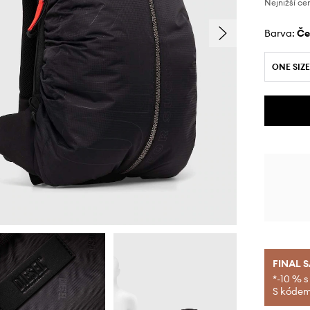
Nejnižší ce
Barva:
č
ONE SIZE
FINAL 
*-10 % s
S kódem 