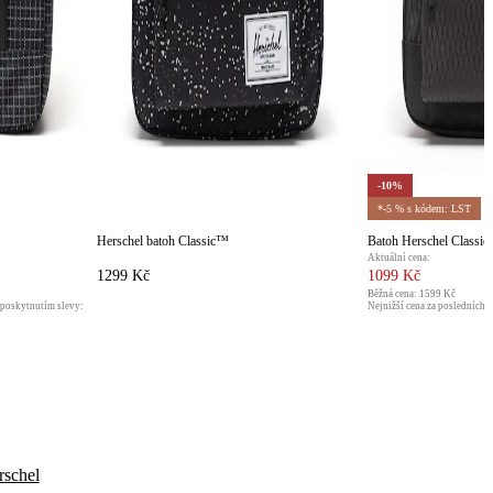
-10%
*-5 % s kódem: LST
Herschel batoh Classic™
Batoh Herschel Classi
Aktuální cena:
1299 Kč
1099 Kč
Běžná cena:
1599 Kč
 poskytnutím slevy:
Nejnižší cena za posledních 
1229 Kč
rschel