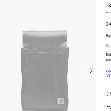
B
čern
24
Ba
Pro
Boh
nab
Po
Vš