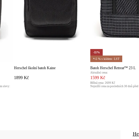
-11%
*-5 % s kódem: LST
Herschel školní batoh Kaine
Batoh Herschel Retreat™ 23 L
Aktuální cena:
1899 Kč
1599 Kč
Běžná cena:
2699 Kč
ím slevy:
Nejnižší cena za posledních 30 dnů před
1799 Kč
He