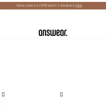
ení a vrácení zdarma (od 1800 Kč)
FINAL SALE % A VĚTŠÍ SLEVY V APLIKACI!
Doručení i do 24 h
VÍCE
Ušetřete s A