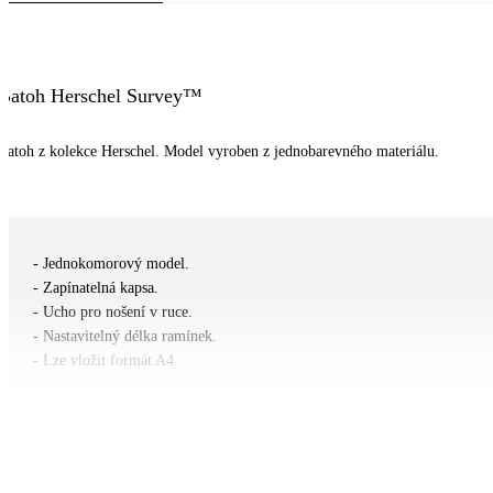
Batoh Herschel Survey™
Batoh z kolekce Herschel. Model vyroben z jednobarevného materiálu.
- Jednokomorový model.
- Zapínatelná kapsa.
- Ucho pro nošení v ruce.
- Nastavitelný délka ramínek.
- Lze vložit formát A4.