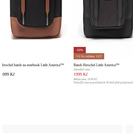
-13%
*-5 % s kódem: LST
Herschel batoh na notebook Little America™
Batoh Herschel Little America™
Aktuální cena:
3099 Kč
1999 Kč
Běžná cena:
3199 Kč
Nejnižší cena za posledních 30 dnů před poskytnut
2299 Kč