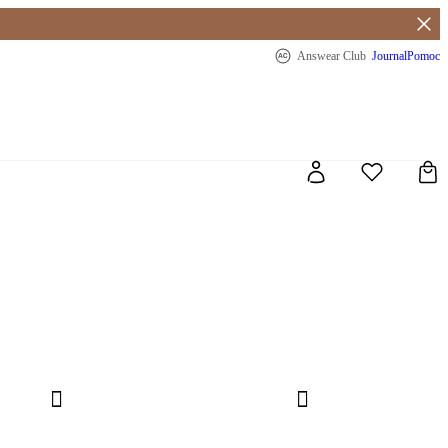
nswear Club
- 20 % na první objednávku
Answear Club
Journal
Pomoc