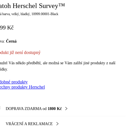
atoh Herschel Survey™
á barva, velký, hladký, 10999.00001-Black
99 Kč
rva:
černá
dukt již není dostupný
užel Vás někdo předběhl, ale možná se Vám zalíbí jiné produkty z naší
ídky.
dobné produkty
echny produkty Herschel
DOPRAVA ZDARMA od
1800 Kč
VRÁCENÍ A REKLAMACE