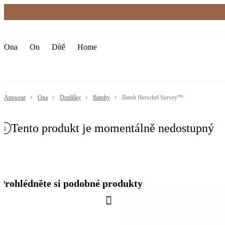
Premium Fashion Benefits
Doruč
Ona
On
Dítě
Home
Answear
Ona
Doplňky
Batohy
Batoh Herschel Survey™
Tento produkt je momentálně nedostupný
Prohlédněte si podobné produkty