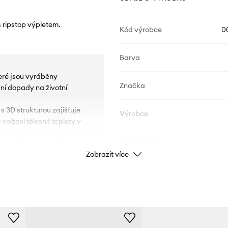
 ripstop výpletem.
Kód výrobce
0
Barva
eré jsou vyráběny
Značka
í dopady na životní
 3D strukturou zajišťuje
Výrobce
snížení tělesné teploty v
ID produktu
ní jedním zatažením za
Zobrazit více
. Umožňuje vést trubici s
t váhy z ramen na boky,
 na dlouhé vzdálenosti.
a zajišťuje správné