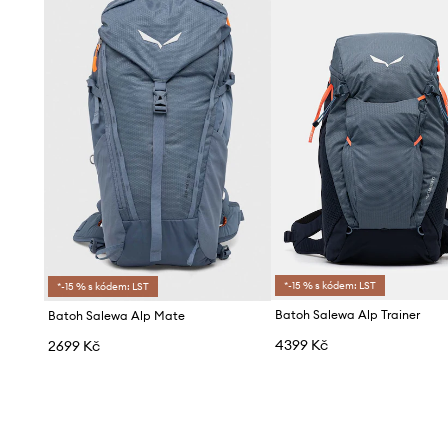
- Stabilizační, odnímatelná zadní ISB tyč.
- Rozsáhlý kapesní systém usnadňuje bezpečné uložení p
- Skrytá bezpečnostní kapsa se zapínáním na zip.
- Reflexní prvky zvyšují viditelnost a bezpečnost po setmě
- Obsah: 22 L.
- Hmotnost produktu: 430 g.
- Hloubka: 14 cm.
- Výška: 54 cm.
- Spodní šířka: 20 cm.
*-15 % s kódem: LST
*-15 % s kódem: LST
Batoh Salewa Alp Trainer
Batoh Salewa Alp Mate
4399 Kč
2699 Kč