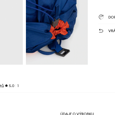
DO
VRÁ
tů
5.0
1
ÚDAJE O VÝROBKU