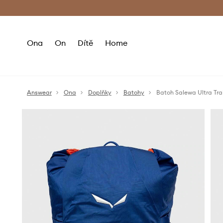
Premium Fashion Benefits
Doručení a vr
Ona
On
Dítě
Home
Answear
Ona
Doplňky
Batohy
Batoh Salewa Ultra Tra