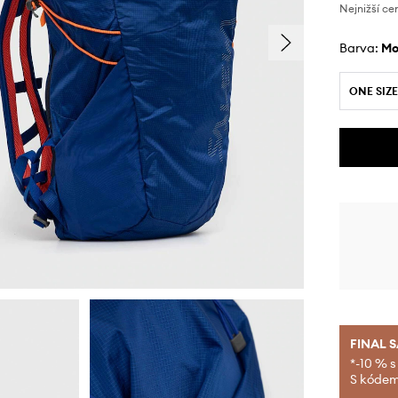
Nejnižší ce
Barva:
m
ONE SIZE
FINAL 
*-10 % s
S kódem 