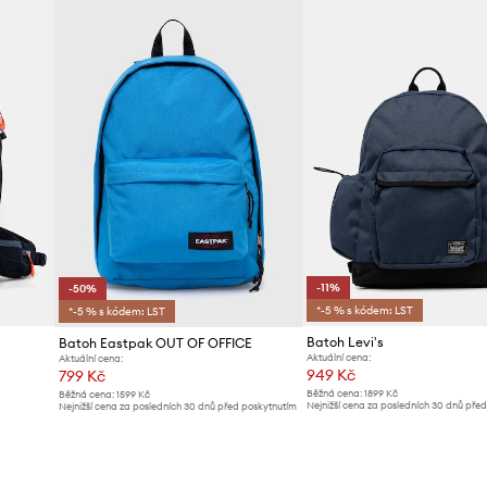
otřebných věcí.
ní.
-11%
-50%
*-5 % s kódem: LST
*-5 % s kódem: LST
Batoh Levi's
Batoh Eastpak OUT OF OFFICE
Aktuální cena:
Aktuální cena:
949 Kč
799 Kč
Běžná cena:
1899 Kč
Běžná cena:
1599 Kč
Nejnižší cena za posledních 30 dnů pře
Nejnižší cena za posledních 30 dnů před poskytnutím
slevy:
1069 Kč
slevy:
1599 Kč