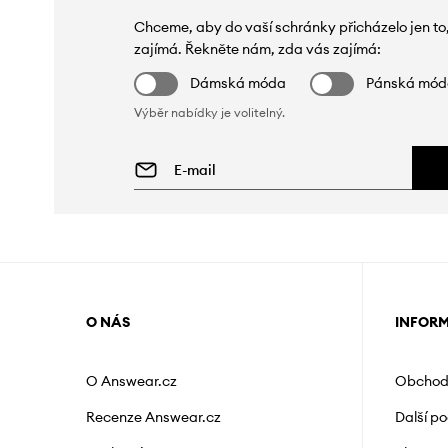
Chceme, aby do vaší schránky přicházelo jen to
zajímá. Řekněte nám, zda vás zajímá:
Dámská móda
Pánská mó
Výběr nabídky je volitelný.
O NÁS
INFOR
O Answear.cz
Obchod
Recenze Answear.cz
Další p