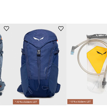
*-5 % s kódem: LST
*-10 % s kódem: LST