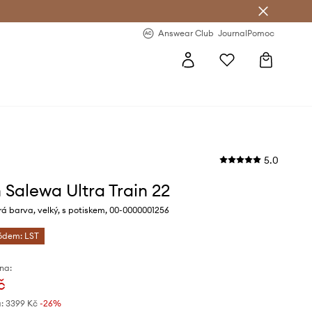
Answear Club
- 20 % na první objednávku
Answear Club
Journal
Pomoc
5.0
 Salewa Ultra Train 22
 barva, velký, s potiskem, 00-0000001256
kódem: LST
na:
č
:
3399 Kč
-26%