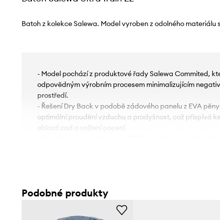
Batoh z kolekce Salewa. Model vyroben z odolného materiálu s
- Model pochází z produktové řady Salewa Commited, kt
odpovědným výrobním procesem minimalizujícím negativn
prostředí.
- Řešení Dry Back v podobě zádového panelu z EVA pěny s
optimální proudění vzduchu a prodyšnost, což přispívá ke 
oblasti zad a snížení pocení.
- Twin Compression System (TCS) umožňuje snadné stlače
popruh umístěný v horní části batohu.
- Batoh je kompatibilní se zavlažovacím systémem Salewa
náustkem ven a zavěsit ji na postroj.
- Bederní pás pomáhá odlehčit páteři tím, že přenese čás
Podobné produkty
což se promítá do snadnějšího a pohodlnějšího cestování
- Vestavěný nastavitelný hrudní popruh stabilizuje batoh 
rozložení hmotnosti.