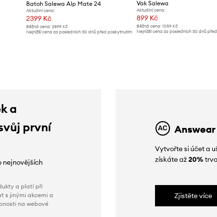
Vak Salewa
Batoh Salewa Alp Mate 24
Aktuální cena:
Aktuální cena:
899 Kč
2399 Kč
Běžná cena:
1059 Kč
Běžná cena:
2899 Kč
Nejnižší cena za posledních 30 dnů pře
Nejnižší cena za posledních 30 dnů před poskytnutím
slevy:
949 Kč
slevy:
2599 Kč
ek a
svůj první
Answear
Vytvořte si účet a
získáte až
20%
trva
o nejnovějších
ukty a platí při
t s jinými akcemi a
Zjistěte více
obnosti na webové