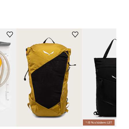
*-15 % s kódem: LST