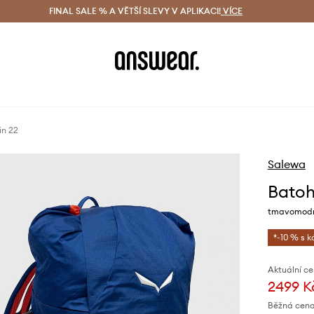
ácení zdarma (od 1800 Kč)
FINAL SALE % A VĚTŠÍ SLEVY V APLIKACI!
Doručení i do 24 h
VÍCE
Ušetřete s 
in 22
Salewa
Batoh
tmavomodrá
*-10 % s 
Aktuální ce
2499 K
Běžná cena