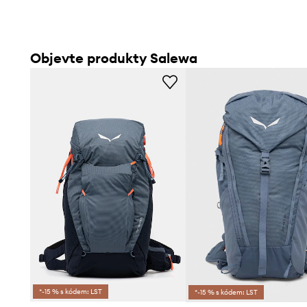
Objevte produkty Salewa
*-15 % s kódem: LST
*-15 % s kódem: LST