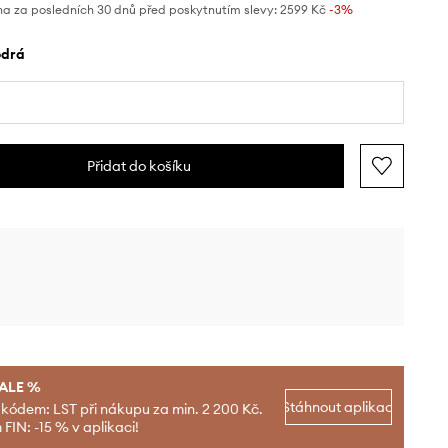
na za posledních 30 dnů před poskytnutím slevy:
2599 Kč
 -3%
odrá
Přidat do košíku
SALE %
Stáhnout aplikaci
 kódem: LST při nákupu za min. 2 200 Kč.
FIN: -15 % v aplikaci!