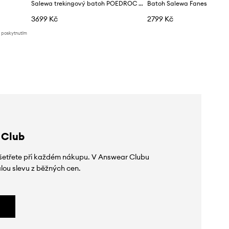
Salewa trekingový batoh POEDROC 22L
Batoh Salewa Fanes Tote B
3699 Kč
2799 Kč
d poskytnutím
 Club
 ušetřete při každém nákupu. V Answear Clubu
lou slevu z běžných cen.