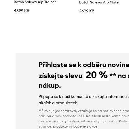
Batoh Salewa Alp Trainer
Batoh Salewa Alp Mate
4399 Kč
2699 Kč
Přihlaste se k odběru novin
20 %
získejte slevu
** na 
nákup.
Připojte se k naší komunitě a získejte informace 
akcích a produktech.
**Sleva je jednorázová, vztahuje se na nezlevněné prod
nákupu v min. hodnotě 1 900 Kč. Slevu nelze kombinova
některé produkty mohou být ze slevy vyloučeny. Podr
stránce:
produkty vyloučené z akce