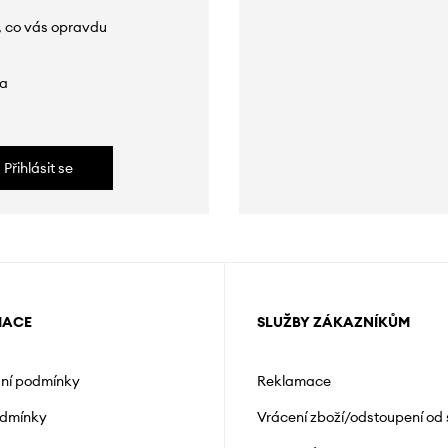
, co vás opravdu
da
Přihlásit se
MACE
SLUŽBY ZÁKAZNÍKŮM
ní podmínky
Reklamace
odmínky
Vrácení zboží/odstoupení od