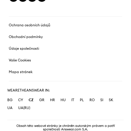
Ochrana osobních údajů
Obchodní podmínky
Údaje společnosti
Vaše Cookies
Mapa stránek
WEARETHEANSWEAR IN:
BG
CY
CZ
GR
HR
HU
IT
PL
RO
SI
SK
UA
UA(RU)
Obsah této webové stránky je chráněn autorským právem a patří
společnosti Answear.com S.A.