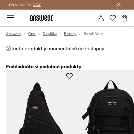
FINAL SALE %!
VÍCE
Ušetřete s Answear Club
Answear
Ona
Doplňky
Batohy
Batoh Vans
Tento produkt je momentálně nedostupný
Prohlédněte si podobné produkty