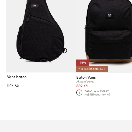
-16%
*-5 % s kódem: LST
Vans batoh
Batoh Vans
Aktuální cena:
1149 Kč
839 Kč
Běžná cena:
1389 Kč
Nejnižší cena:
999 Kč