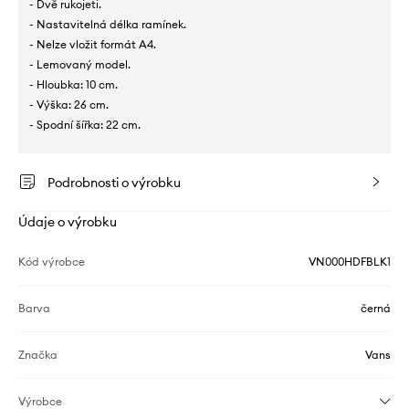
- Dvě rukojeti.
- Nastavitelná délka ramínek.
- Nelze vložit formát A4.
- Lemovaný model.
- Hloubka: 10 cm.
- Výška: 26 cm.
- Spodní šířka: 22 cm.
Podrobnosti o výrobku
Údaje o výrobku
Kód výrobce
VN000HDFBLK1
Barva
černá
Značka
Vans
Výrobce