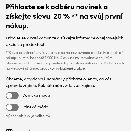
Přihlaste se k odběru novinek a
získejte slevu
20 %
** na svůj první
nákup.
Připojte se k naší komunitě a získejte informace o nejnovějších
akcích a produktech.
**Sleva je jednorázová, vztahuje se na nezlevněné produkty a platí při
nákupu v min. hodnotě 1 900 Kč. Slevu nelze kombinovat s jinými
akcemi a některé produkty mohou být ze slevy vyloučeny. Podrobnosti
na webové stránce:
produkty vyloučené z akce
Chceme, aby do vaší schránky přicházelo jen to, co vás
opravdu zajímá. Řekněte nám, zda vás zajímá:
Dámská móda
Pánská móda
Výběr nabídky je volitelný.