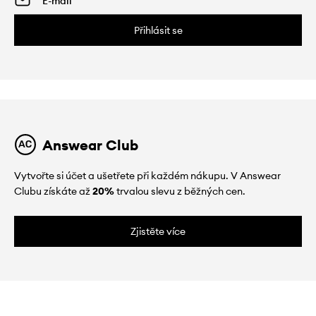
Přihlásit se
Answear Club
Vytvořte si účet a ušetřete při každém nákupu. V Answear
Clubu získáte až
20%
trvalou slevu z běžných cen.
Zjistěte více