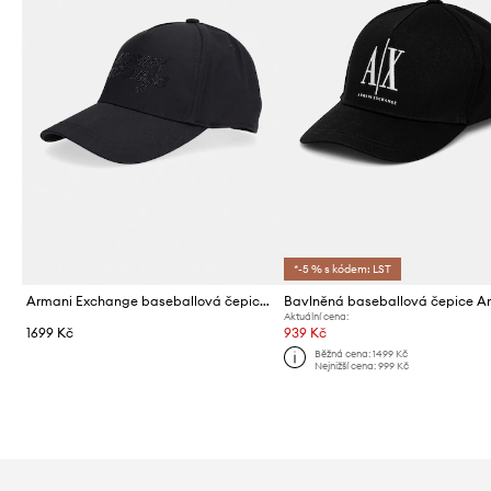
*-5 % s kódem: LST
Armani Exchange baseballová čepice dámská bavlněná
Aktuální cena:
1699 Kč
939 Kč
Běžná cena:
1499 Kč
Nejnižší cena:
999 Kč