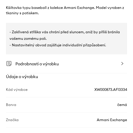
Kšiltovka typu baseball z kolekce Armani Exchange. Model vyroben z
tkaniny s potiskem.
- Zakřivená stříška vás chrání před sluncem, aniž by příliš bránila
vašemu zornému poli.
- Nastavitelný obvod zajišťuje individuální přizpůsobení.
Podrobnosti o výrobku
Údaje o výrobku
Kód výrobce
XW000873.AF13334
Barva
černá
Značka
Armani Exchange