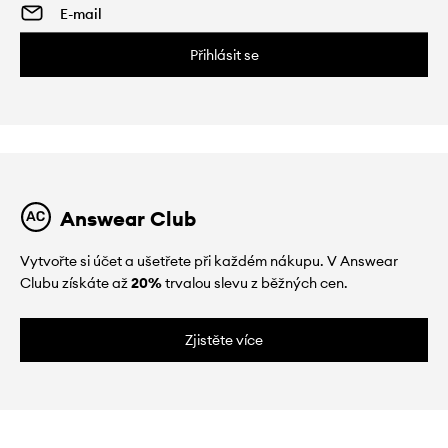
Přihlásit se
Answear Club
Vytvořte si účet a ušetřete při každém nákupu. V Answear
Clubu získáte až
20%
trvalou slevu z běžných cen.
Zjistěte více