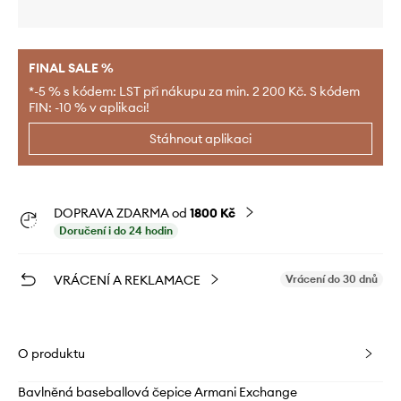
FINAL SALE %
*-5 % s kódem: LST při nákupu za min. 2 200 Kč. S kódem
FIN: -10 % v aplikaci!
Stáhnout aplikaci
DOPRAVA ZDARMA od
1800 Kč
Doručení i do 24 hodin
VRÁCENÍ A REKLAMACE
Vrácení do 30 dnů
O produktu
Bavlněná baseballová čepice Armani Exchange