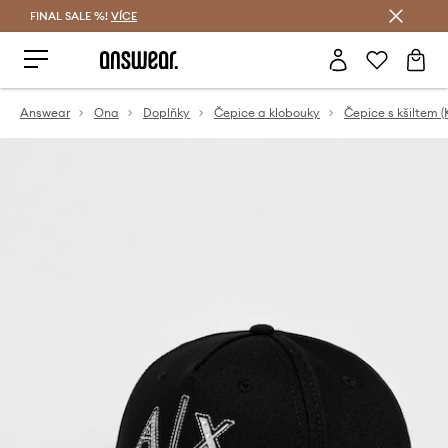
FINAL SALE %!
VÍCE
Ušetřete s Answear Club
Answear
Ona
Doplňky
Čepice a klobouky
Čepice s kšiltem (