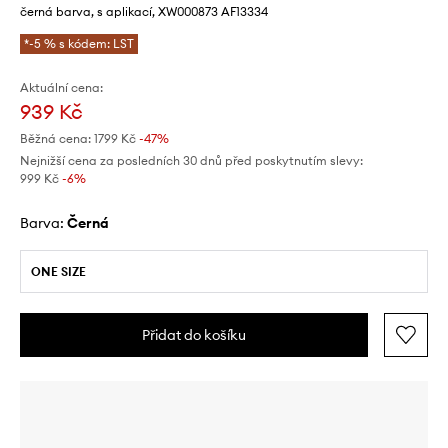
černá barva, s aplikací, XW000873 AF13334
*-5 % s kódem: LST
Aktuální cena:
939 Kč
Běžná cena:
1799 Kč
-47%
Nejnižší cena za posledních 30 dnů před poskytnutím slevy:
999 Kč
 -6%
Barva:
černá
ONE SIZE
Přidat do košíku