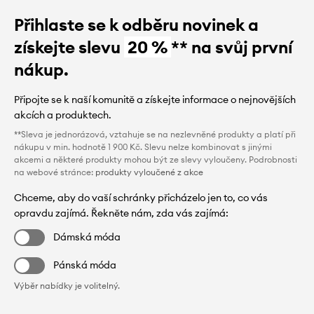
Přihlaste se k odběru novinek a
získejte slevu
20 %
** na svůj první
nákup.
Připojte se k naší komunitě a získejte informace o nejnovějších
akcích a produktech.
**Sleva je jednorázová, vztahuje se na nezlevněné produkty a platí při
nákupu v min. hodnotě 1 900 Kč. Slevu nelze kombinovat s jinými
akcemi a některé produkty mohou být ze slevy vyloučeny. Podrobnosti
na webové stránce:
produkty vyloučené z akce
Chceme, aby do vaší schránky přicházelo jen to, co vás
opravdu zajímá. Řekněte nám, zda vás zajímá:
Dámská móda
Pánská móda
Výběr nabídky je volitelný.