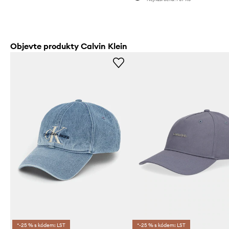
Objevte produkty Calvin Klein
*-25 % s kódem: LST
*-25 % s kódem: LST