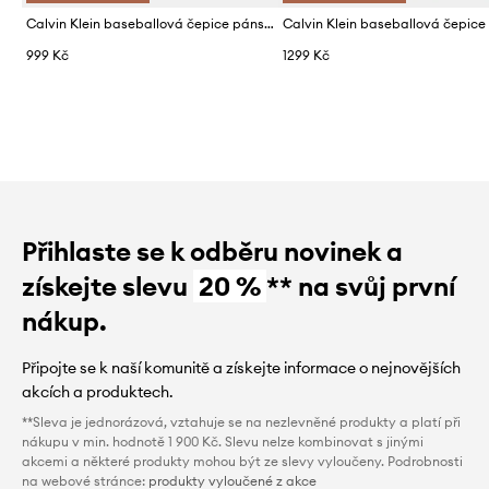
Calvin Klein baseballová čepice pánská džínová
999 Kč
1299 Kč
Přihlaste se k odběru novinek a
získejte slevu
20 %
** na svůj první
nákup.
Připojte se k naší komunitě a získejte informace o nejnovějších
akcích a produktech.
**Sleva je jednorázová, vztahuje se na nezlevněné produkty a platí při
nákupu v min. hodnotě 1 900 Kč. Slevu nelze kombinovat s jinými
akcemi a některé produkty mohou být ze slevy vyloučeny. Podrobnosti
na webové stránce:
produkty vyloučené z akce