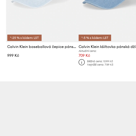
*-25 % s kódem: LST
*-5 % s kódem: LST
Calvin Klein baseballová čepice pánská džínová
Calvin Klein kšiltovka pánská dž
Aktuální cena:
999 Kč
709 Kč
Běžná cena:
1099 Kč
Nejnižší cena:
739 Kč