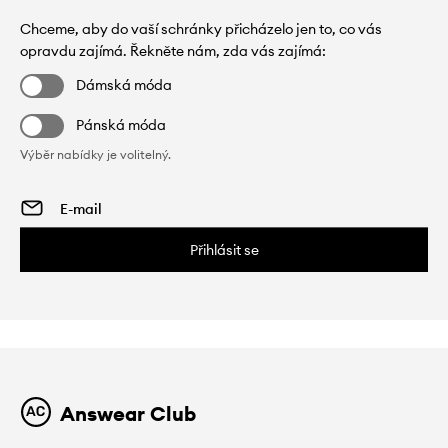
Chceme, aby do vaší schránky přicházelo jen to, co vás
opravdu zajímá. Řekněte nám, zda vás zajímá:
Dámská móda
Pánská móda
Výběr nabídky je volitelný.
Přihlásit se
Answear Club