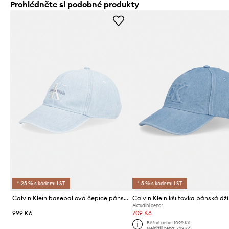
Prohlédněte si podobné produkty
*-25 % s kódem: LST
*-5 % s kódem: LST
Calvin Klein baseballová čepice pánská džínová
Calvin Klein kšiltovka pánská dž
Aktuální cena:
999 Kč
709 Kč
Běžná cena:
1099 Kč
Nejnižší cena:
739 Kč