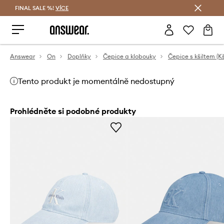
FINAL SALE %!
VÍCE
Ušetřete s Answear Club
Answear
On
Doplňky
Čepice a klobouky
Čepice s kšiltem (Kš
Tento produkt je momentálně nedostupný
Prohlédněte si podobné produkty