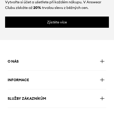
Vytvořte si účet a ušetřete při každém nákupu. V Answear
Clubu získáte až
20%
trvalou slevu z běžných cen.
Zjistěte více
O NÁS
INFORMACE
SLUŽBY ZÁKAZNÍKŮM