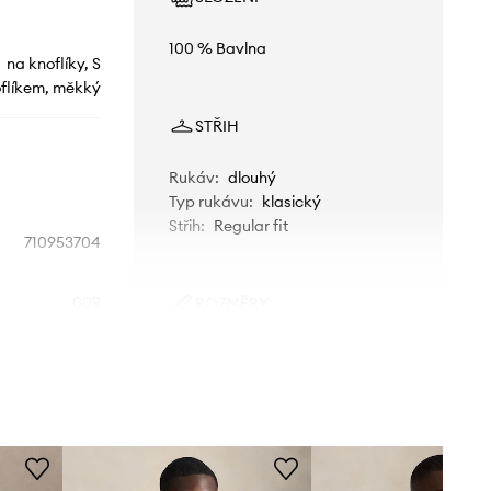
100 % Bavlna
na knoflíky, S
flíkem, měkký
STŘIH
Rukáv
:
dlouhý
Typ rukávu
:
klasický
Střih
:
Regular fit
710953704
009
ROZMĚRY
Velikosti uvedené v obchodě byly
růžová
přepočítány na standardní evropskou
tabulku velikostí. Na etiketě
dodaného produktu je uvedeno
o Ralph Lauren
původní označení výrobce.
Tabulka velikosti