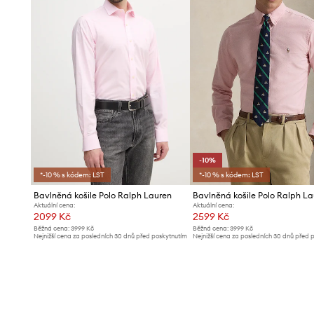
-10%
*-10 % s kódem: LST
*-10 % s kódem: LST
Bavlněná košile Polo Ralph Lauren
Bavlněná košile Polo Ralph L
Aktuální cena:
Aktuální cena:
2099 Kč
2599 Kč
Běžná cena:
3999 Kč
Běžná cena:
3999 Kč
Nejnižší cena za posledních 30 dnů před poskytnutím
Nejnižší cena za posledních 30 dnů před 
slevy:
2299 Kč
slevy:
2899 Kč