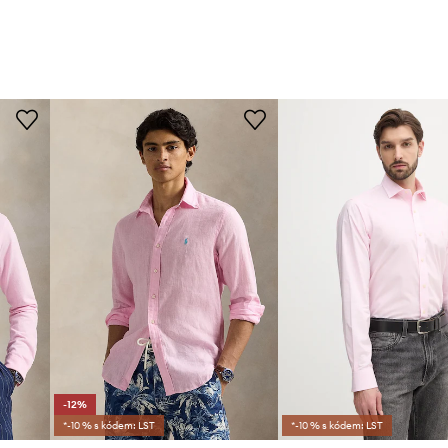
-12%
*-10 % s kódem: LST
*-10 % s kódem: LST