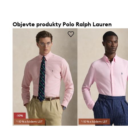
Objevte produkty Polo Ralph Lauren
-10%
*-10 % s kódem: LST
*-10 % s kódem: LST