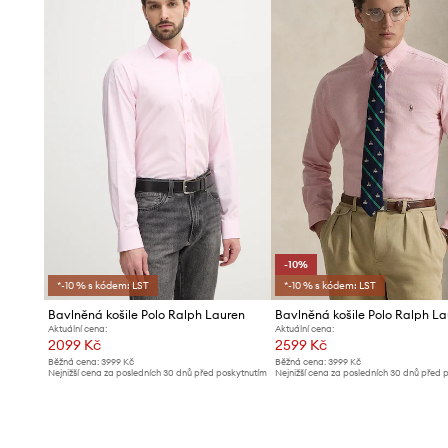
-10%
*-10 % s kódem: LST
*-10 % s kódem: LST
Bavlněná košile Polo Ralph Lauren
Bavlněná košile Polo Ralph L
Aktuální cena:
Aktuální cena:
2099 Kč
2599 Kč
Běžná cena:
3999 Kč
Běžná cena:
3999 Kč
Nejnižší cena za posledních 30 dnů před poskytnutím
Nejnižší cena za posledních 30 dnů před 
slevy:
2299 Kč
slevy:
2899 Kč