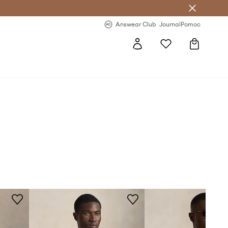
Answear Club
- 20 % na první objednávku
Answear Club
Journal
Pomoc