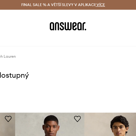
ácení zdarma (od 1800 Kč)
FINAL SALE % A VĚTŠÍ SLEVY V APLIKACI!
Doručení i do 24 h
VÍCE
Ušetřete s 
ph Lauren
dostupný