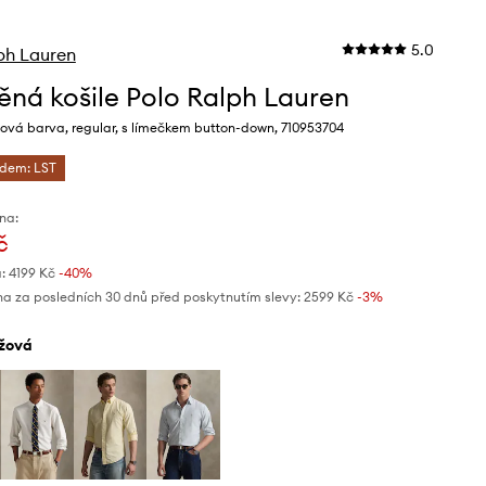
5.0
ph Lauren
ěná košile Polo Ralph Lauren
ová barva, regular, s límečkem button-down, 710953704
ódem: LST
na:
č
:
4199 Kč
-40%
na za posledních 30 dnů před poskytnutím slevy:
2599 Kč
 -3%
ůžová