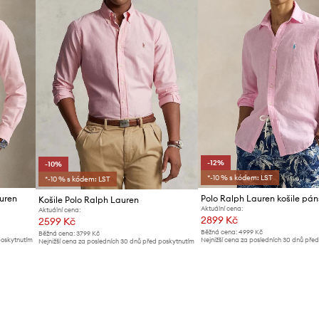
-12%
-10%
*-10 % s kódem: LST
*-10 % s kódem: LST
auren
Košile Polo Ralph Lauren
Aktuální cena:
Aktuální cena:
2899 Kč
2599 Kč
Běžná cena:
4999 Kč
Běžná cena:
3799 Kč
poskytnutím
Nejnižší cena za posledních 30 dnů pře
Nejnižší cena za posledních 30 dnů před poskytnutím
slevy:
3299 Kč
slevy:
2899 Kč