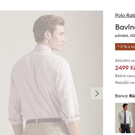
Polo Ral
Bavln
pánská, růž
*-5 % s k
Aktuální ce
2499 K
Běžná cena
Nejnižší ce
Barva:
r