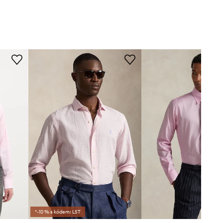
*-10 % s kódem: LST