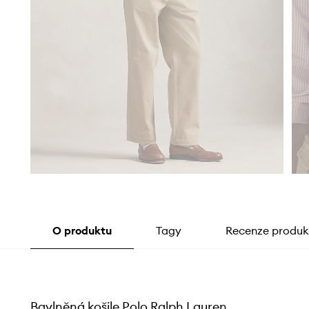
O produktu
Tagy
Recenze produk
Bavlněná košile Polo Ralph Lauren