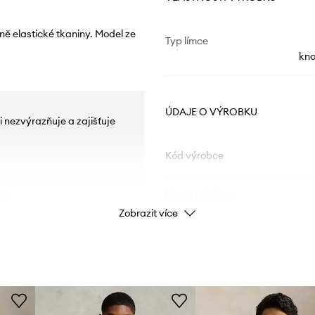
ně elastické tkaniny. Model ze
Typ límce
kno
ÚDAJE O VÝROBKU
 ji nezvýrazňuje a zajišťuje
Kód výrobce
Barva výrobce
ní.
Zobrazit více
Barva
Značka
Pol
ID produktu