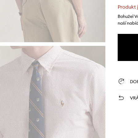
Produkt 
Bohužel V
naší nabí
DO
VRÁ