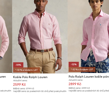
-12%
-10%
*-10 % s kódem: LST
*-10 % s kódem: LST
auren
Košile Polo Ralph Lauren
Aktuální cena:
Aktuální cena:
2899 Kč
2599 Kč
Běžná cena:
4999 Kč
Běžná cena:
3799 Kč
poskytnutím
Nejnižší cena za posledních 30 dnů pře
Nejnižší cena za posledních 30 dnů před poskytnutím
slevy:
3299 Kč
slevy:
2899 Kč