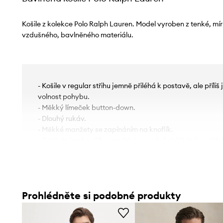
Košile z kolekce Polo Ralph Lauren. Model vyroben z tenké, mír
vzdušného, ​​bavlněného materiálu.
- Košile v regular střihu jemně přiléhá k postavě, ale příliš
volnost pohybu.
- Měkký límeček button-down.
- Dlouhý rukáv.
- Měkké manžety se zapínáním na knoflík.
- Zapínání na knoflíky umožňuje snadné oblékání a svléká
- Logo značky vyšité na hrudi.
- Vzorovaná látka.
Prohlédněte si podobné produkty