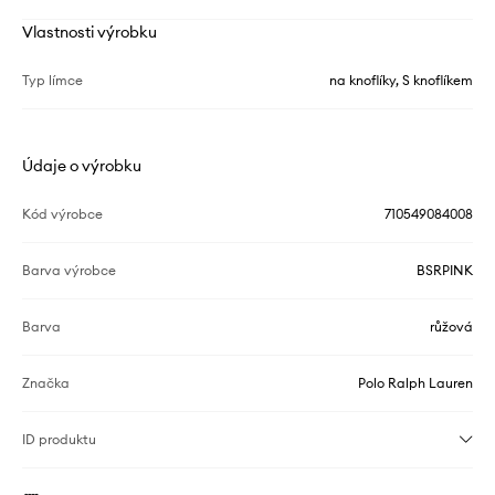
Vlastnosti výrobku
Typ límce
na knoflíky, S knoflíkem
Údaje o výrobku
Kód výrobce
710549084008
Barva výrobce
BSRPINK
Barva
růžová
Značka
Polo Ralph Lauren
ID produktu