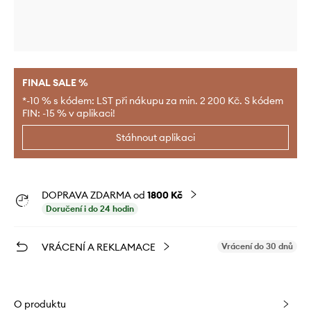
FINAL SALE %
*-10 % s kódem: LST při nákupu za min. 2 200 Kč. S kódem
FIN: -15 % v aplikaci!
Stáhnout aplikaci
DOPRAVA ZDARMA od
1800 Kč
Doručení i do 24 hodin
VRÁCENÍ A REKLAMACE
Vrácení do 30 dnů
O produktu