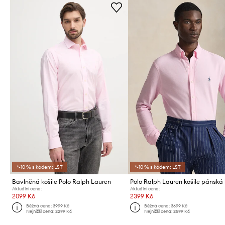
*-10 % s kódem: LST
*-10 % s kódem: LST
Bavlněná košile Polo Ralph Lauren
Aktuální cena:
Aktuální cena:
2099 Kč
2399 Kč
Běžná cena:
3999 Kč
Běžná cena:
3699 Kč
Nejnižší cena:
2299 Kč
Nejnižší cena:
2599 Kč