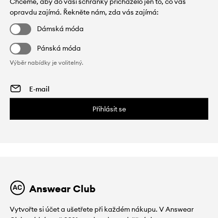
Chceme, aby do vaší schránky přicházelo jen to, co vás
opravdu zajímá. Řekněte nám, zda vás zajímá:
Dámská móda
Pánská móda
Výběr nabídky je volitelný.
Přihlásit se
Answear Club
Vytvořte si účet a ušetřete při každém nákupu. V Answear