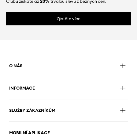
Clubu získáte až
20%
trvalou slevu z běžných cen.
Zjistěte více
O NÁS
INFORMACE
SLUŽBY ZÁKAZNÍKŮM
MOBILNÍ APLIKACE