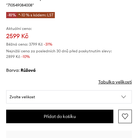
"710549084008"
-10%
*-10 % s kódem: LST
Aktuální cena:
2599 Kč
Běžná cena:
3799 Kč
-31%
Nejnižší cena za posledních 30 dnů před poskytnutím slevy:
2899 Kč
 -10%
Barva:
růžová
Tabulka velikosti
Zvolte velikost
Přidat do košíku