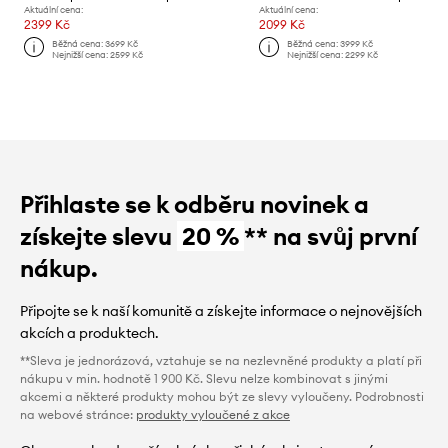
Aktuální cena:
Aktuální cena:
2399 Kč
2099 Kč
Běžná cena:
3699 Kč
Běžná cena:
3999 Kč
Nejnižší cena:
2599 Kč
Nejnižší cena:
2299 Kč
Přihlaste se k odběru novinek a
získejte slevu
20 %
** na svůj první
nákup.
Připojte se k naší komunitě a získejte informace o nejnovějších
akcích a produktech.
**Sleva je jednorázová, vztahuje se na nezlevněné produkty a platí při
nákupu v min. hodnotě 1 900 Kč. Slevu nelze kombinovat s jinými
akcemi a některé produkty mohou být ze slevy vyloučeny. Podrobnosti
na webové stránce:
produkty vyloučené z akce