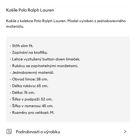
Košile Polo Ralph Lauren
Košile z kolekce Polo Ralph Lauren. Model vyroben z jednobarevného
materiálu.
- Střih slim fit.
- Zapínání na knoflíky.
- Lehce vyztužený button-down límeček.
- Rukávy se zapínatelnými manžetami.
- Jednobarevný materiál.
- Obvod límce: 38 cm.
- Délka rukávu: 65 cm.
- Délka: 76 cm.
- Šířka v podpaží: 52 cm.
- Šířka v ramenou: 45 cm.
- Rozměry pro velikost: M.
Podrobnosti o výrobku