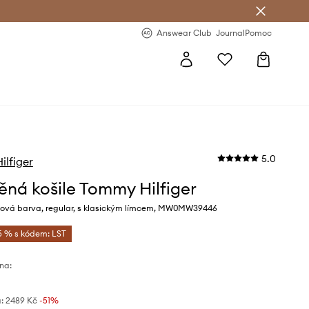
Answear Club
- 20 % na první objednávku
Answear Club
Journal
Pomoc
5.0
lfiger
ěná košile Tommy Hilfiger
žová barva, regular, s klasickým límcem, MW0MW39446
5 % s kódem: LST
na:
:
2489 Kč
-51%