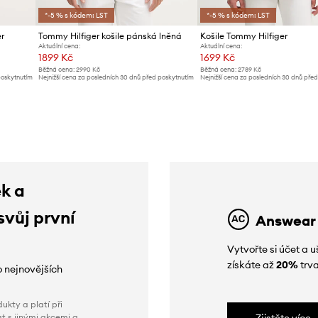
*-5 % s kódem: LST
*-5 % s kódem: LST
er
Tommy Hilfiger košile pánská lněná
Košile Tommy Hilfiger
Aktuální cena:
Aktuální cena:
1899 Kč
1699 Kč
Běžná cena:
2990 Kč
Běžná cena:
2789 Kč
poskytnutím
Nejnižší cena za posledních 30 dnů před poskytnutím
Nejnižší cena za posledních 30 dnů pře
slevy:
1949 Kč
slevy:
1799 Kč
ek a
svůj první
Answear
Vytvořte si účet a
získáte až
20%
trva
o nejnovějších
ukty a platí při
t s jinými akcemi a