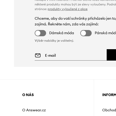
některé produkty mohou být ze slevy vyloučeny. Podr
stránce:
produkty vyloučené z akce
Chceme, aby do vaší schránky přicházelo jen to
zajímá. Řekněte nám, zda vás zajímá:
Dámská móda
Pánská mó
Výběr nabídky je volitelný.
O NÁS
INFOR
O Answear.cz
Obchod