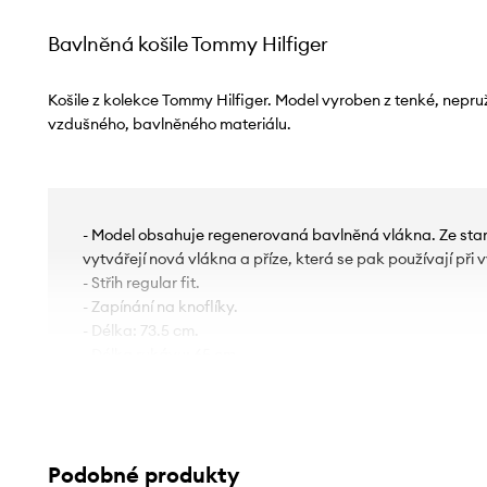
Bavlněná košile Tommy Hilfiger
Košile z kolekce Tommy Hilfiger. Model vyroben z tenké, nepru
vzdušného, ​​bavlněného materiálu.
- Model obsahuje regenerovaná bavlněná vlákna. Ze star
vytvářejí nová vlákna a příze, která se pak používají při
- Střih regular fit.
- Zapínání na knoflíky.
- Délka: 73.5 cm.
- Délka rukávu: 65 cm.
- Šířka v podpaží: 53 cm.
- Šířka v ramenou: 43 cm.
- Rozměry pro velikost: M.
Podobné produkty