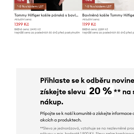
-12%
-14%
*-5 % s kódem: LST
*-5 % s kódem: LST
Tommy Hilfiger košile pánská s bavlnou
Bavlněná košile Tommy Hilfig
Aktuální cena:
Aktuální cena:
1399 Kč
1199 Kč
Běžná cena:
2490 Kč
Běžná cena:
2289 Kč
Nejnižší cena za posledních 30 dnů před poskytnutím
Nejnižší cena za posledních 30 dnů před 
slevy:
1599 Kč
slevy:
1399 Kč
Přihlaste se k odběru novin
20 %
získejte slevu
** na 
nákup.
Připojte se k naší komunitě a získejte informace 
akcích a produktech.
**Sleva je jednorázová, vztahuje se na nezlevněné prod
nákupu v min. hodnotě 1 900 Kč. Slevu nelze kombinova