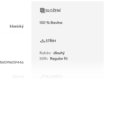
SLOŽENÍ
100 % Bavlna
klasický
STŘIH
Rukáv
:
dlouhý
Střih
:
Regular fit
MW0MW39446
růžová
ROZMĚRY
Model na fotografii je 182 cm
Tommy Hilfiger
vysoký a má na sobě velikost M
Standardní velikost
Doporučujeme zvolit velikost, kterou
běžně nosíte.