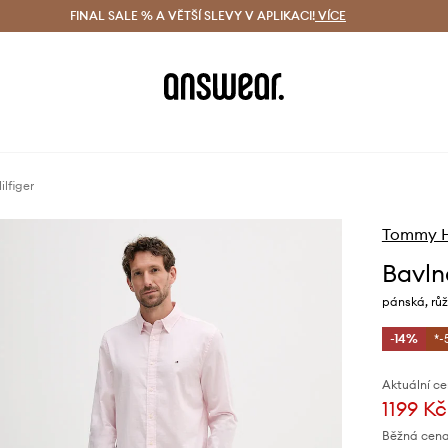
ácení zdarma (od 1800 Kč)
FINAL SALE % A VĚTŠÍ SLEVY V APLIKACI!
Doručení i do 24 h
VÍCE
Ušetřete s 
lfiger
Tommy Hi
Bavln
pánská, rů
-14%
*-
Aktuální ce
1199 Kč
Běžná cena