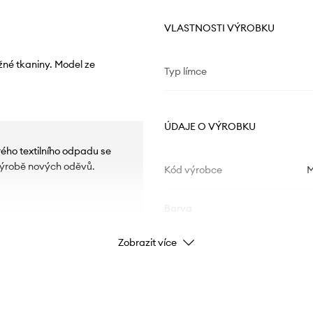
VLASTNOSTI VÝROBKU
žné tkaniny. Model ze
Typ límce
ÚDAJE O VÝROBKU
ého textilního odpadu se
 výrobě nových oděvů.
Kód výrobce
Barva
Zobrazit více
Značka
Výrobce