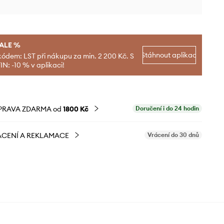
SALE %
Stáhnout aplikaci
kódem: LST při nákupu za min. 2 200 Kč. S
N: -10 % v aplikaci!
PRAVA ZDARMA od
1800 Kč
Doručení i do 24 hodin
CENÍ A REKLAMACE
Vrácení do 30 dnů