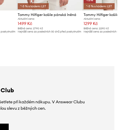
-13%
*-5 % s kódem: LST
*-5 % s kódem: LST
Tommy Hilfiger košile pánská lněná
Aktuální cena:
Aktuální cena:
1499 Kč
1299 Kč
Běžná cena:
2790 Kč
Běžná cena:
2290 Kč
d poskytnutím
Nejnižší cena za posledních 30 dnů před poskytnutím
Nejnižší cena za posledních 30 dnů př
slevy:
1599 Kč
slevy:
1499 Kč
 Club
 ušetřete při každém nákupu. V Answear Clubu
lou slevu z běžných cen.