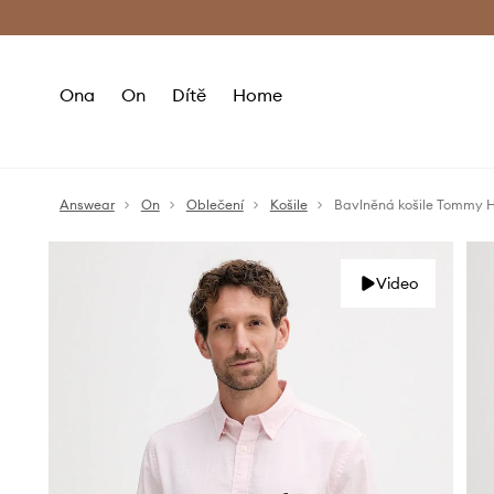
Premium Fashion Benefits
Doručení a vr
Ona
On
Dítě
Home
Answear
On
Oblečení
Košile
Bavlněná košile Tommy Hi
Video