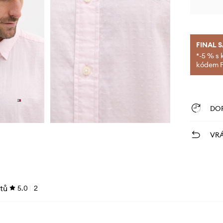
FINAL 
*-5 % s 
kódem FI
DO
VRÁ
tů
5.0
2