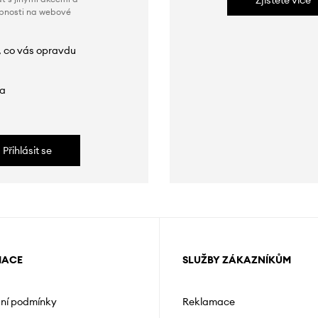
Zjistěte více
obnosti na webové
, co vás opravdu
da
Přihlásit se
MACE
SLUŽBY ZÁKAZNÍKŮM
ní podmínky
Reklamace