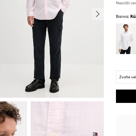
Nejnižší ce
Barva:
r
Zvolte ve