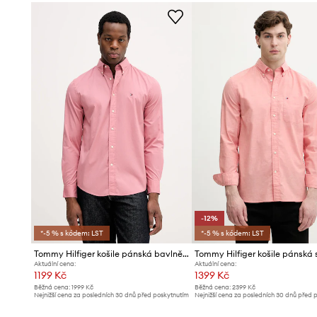
-12%
*-5 % s kódem: LST
*-5 % s kódem: LST
Tommy Hilfiger košile pánská bavlněná
Aktuální cena:
Aktuální cena:
1199 Kč
1399 Kč
Běžná cena:
1999 Kč
Běžná cena:
2399 Kč
Nejnižší cena za posledních 30 dnů před poskytnutím
Nejnižší cena za posledních 30 dnů před 
slevy:
1229 Kč
slevy:
1599 Kč