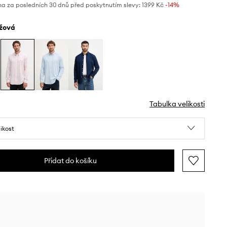
na za posledních 30 dnů před poskytnutím slevy:
1399 Kč
 -14%
ůžová
Tabulka velikosti
likost
Přidat do košíku