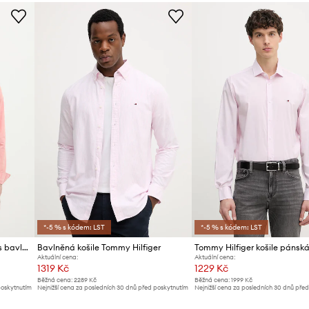
ID produktu
*-5 % s kódem: LST
*-5 % s kódem: LST
Tommy Hilfiger košile pánská s bavlnou
Bavlněná košile Tommy Hilfiger
Aktuální cena:
Aktuální cena:
1319 Kč
1229 Kč
Běžná cena:
2289 Kč
Běžná cena:
1999 Kč
poskytnutím
Nejnižší cena za posledních 30 dnů před poskytnutím
Nejnižší cena za posledních 30 dnů pře
slevy:
1399 Kč
slevy:
1299 Kč