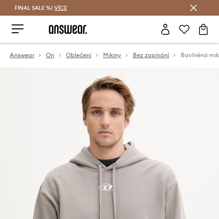
FINAL SALE %!
VÍCE
Ušetřete s Answear Club
Answear
On
Oblečení
Mikiny
Bez zapínání