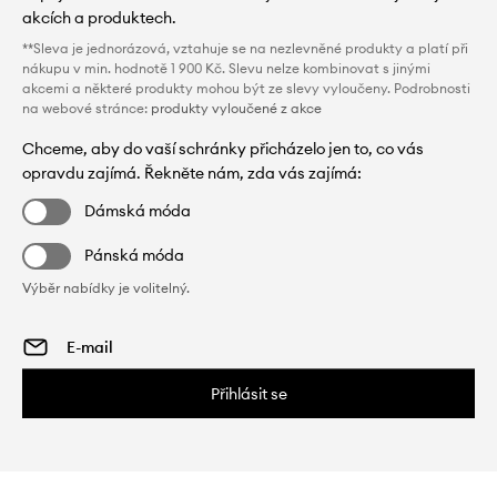
akcích a produktech.
**Sleva je jednorázová, vztahuje se na nezlevněné produkty a platí při
nákupu v min. hodnotě 1 900 Kč. Slevu nelze kombinovat s jinými
akcemi a některé produkty mohou být ze slevy vyloučeny. Podrobnosti
na webové stránce:
produkty vyloučené z akce
Chceme, aby do vaší schránky přicházelo jen to, co vás
opravdu zajímá. Řekněte nám, zda vás zajímá:
Dámská móda
Pánská móda
Výběr nabídky je volitelný.
Přihlásit se