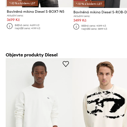
*-10 % s kódem: LST
*-10 % s kódem: LST
Bavlněná mikina Diesel S-BOXT-N5
Aktuální cena:
Aktuální cena:
3699 Kč
3499 Kč
Běžná cena:
4699 Kč
Běžná cena:
4399 Kč
Nejnižší cena:
4199 Kč
Nejnižší cena:
3899 Kč
Objevte produkty Diesel