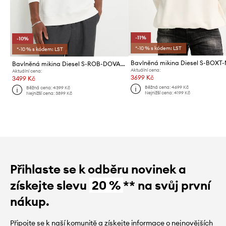
-11%
-10%
*-10 % s kódem: LST
*-10 % s kódem: LST
Bavlněná mikina Diesel S-BOXT
Bavlněná mikina Diesel S-ROB-DOVAL-PJ
Aktuální cena:
Aktuální cena:
3699 Kč
3499 Kč
Běžná cena:
4699 Kč
Běžná cena:
4399 Kč
Nejnižší cena:
4199 Kč
Nejnižší cena:
3899 Kč
Přihlaste se k odběru novinek a
získejte slevu
20 %
** na svůj první
nákup.
Připojte se k naší komunitě a získejte informace o nejnovějších