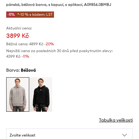
pánská, béžová barva, s kapucí, s aplikací, A09856.0BMBJ
-11%
*-10 % s kódem: LST
Aktuální cena:
3899 Kč
Běžná cena:
4899 Kč
-20%
Nejnižší cena za posledních 30 dnů před poskytnutím slevy:
4399 Kč
 -11%
Barva:
béžová
Tabulka velikosti
Zvolte velikost