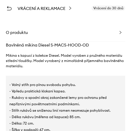
VRÁCENÍ A REKLAMACE
Vrácení do 30 dnů
O produktu
Bavlněná mikina Diesel S-MACS-HOOD-OD
Mikina s kapucí z kolekce Diesel. Model vyroben z pružného materiálu
střední tloušťky. Model vyrobený z mimořádně příjemného bavlněného
materiálu.
- Volný střih pro plnou svobodu pohybu.
- Vpředu praktická klokaní kapsa.
- Rukávy a spodní okraj zakončené lemy pro ochranu před
nepříznivými povětrnostními podmínkami.
- Střih rukávů se sníženou linií ramen neomezuje pohyblivost.
- Délka rukávu (měřena od kapuce): 85 cm.
- Délka: 72 cm.
- Šířka v podpaží: 67 cm.