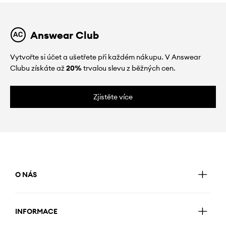
Answear Club
Vytvořte si účet a ušetřete při každém nákupu. V Answear
Clubu získáte až
20%
trvalou slevu z běžných cen.
Zjistěte více
O NÁS
INFORMACE